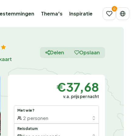
estemmingen
Thema's
Inspiratie
Delen
Opslaan
kaart
€37,68
v.a. prijs per nacht
Met wie?
2
personen
Reisdatum