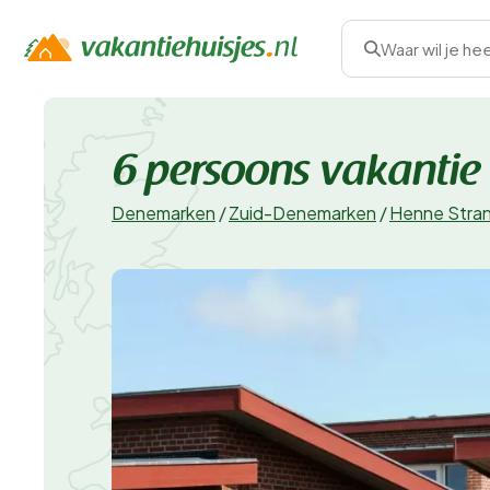
Waar wil je he
6 persoons vakantie
Denemarken
/
Zuid-Denemarken
/
Henne Stra