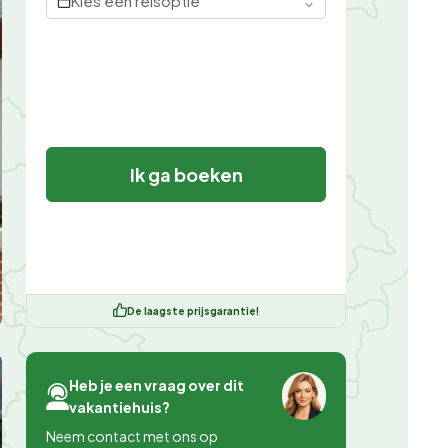
Kies een reisoptie
Ik ga boeken
De laagste prijsgarantie!
Heb je een vraag over dit
vakantiehuis?
Neem contact met ons op