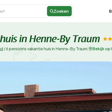
Zoeken
B
en?
 huis in Henne-By Traum
Bekijk op 
nd
/
6 persoons vakantie huis in Henne-By Traum
|