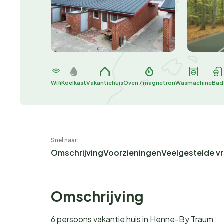
Wifi
Koelkast
Vakantiehuis
Oven / magnetron
Wasmachine
Bad
Snel naar:
Omschrijving
Voorzieningen
Veelgestelde v
Omschrijving
6 persoons vakantie huis in Henne-By Traum