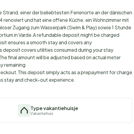
e Strand, einer der beliebtesten Ferienorte an der dänischen
 renoviert und hat eine offene Küche, ein Wohnzimmer mit
loser Zugang zum Wasserpark (Swim & Play) sowie 1 Stunde
rtium in Varde.A refundable deposit might be charged
osit ensures a smooth stay and covers any
s deposit covers utilities consumed during your stay
The final amount will be adjusted based on actual meter
ny remaining
checkout.This deposit simply acts as a prepayment for charges
ss stay and check-out experience.
Type vakantiehuisje
Vakantiehuis