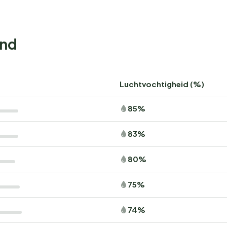
and
Luchtvochtigheid (%)
85%
83%
80%
75%
74%