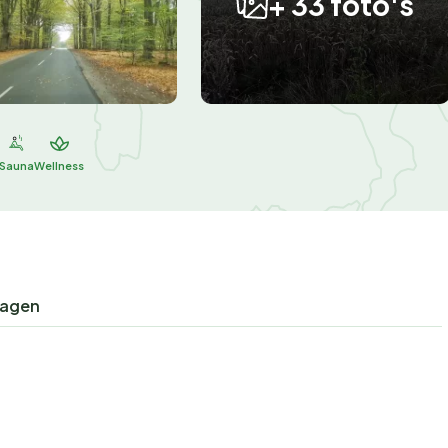
+ 33 foto's
Sauna
Wellness
ragen