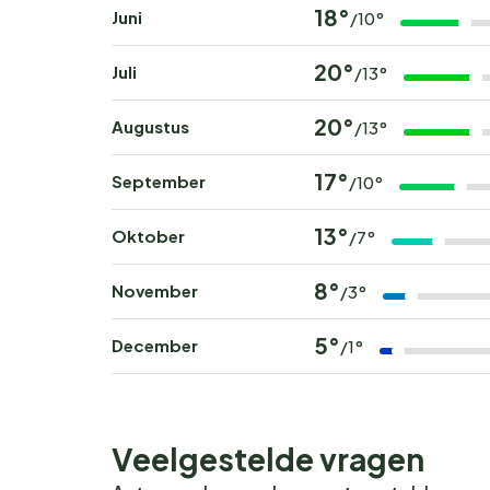
18°
Juni
/10°
20°
Juli
/13°
20°
Augustus
/13°
17°
September
/10°
13°
Oktober
/7°
8°
November
/3°
5°
December
/1°
Veelgestelde vragen