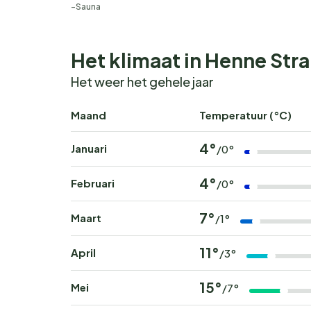
Sauna
Het klimaat in Henne Str
Het weer het gehele jaar
Maand
Temperatuur (°C)
4°
Januari
/0°
4°
Februari
/0°
7°
Maart
/1°
11°
April
/3°
15°
Mei
/7°