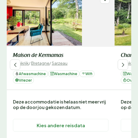
Maison de Kermamas
Charme
Frankrijk
/
Bretagne
/
Sarzeau
Frankrijk
Afwasmachine
Wasmachine
Wifi
Wasm
Vriezer
Oven 
Deze accommodatie is helaas niet meer vrij
Deze ac
op de door jou gekozen datum.
op de d
Kies andere reisdata