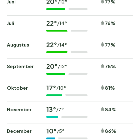
20°
Juni
77%
/12°
22°
Juli
76%
/14°
22°
Augustus
77%
/14°
20°
September
78%
/12°
17°
Oktober
81%
/10°
13°
November
84%
/7°
10°
December
86%
/5°