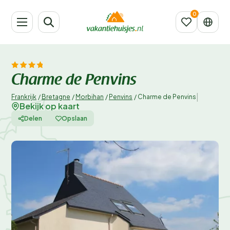
Charme de Penvins
|
Frankrijk
/
Bretagne
/
Morbihan
/
Penvins
/
Charme de Penvins
Bekijk op kaart
Delen
Opslaan