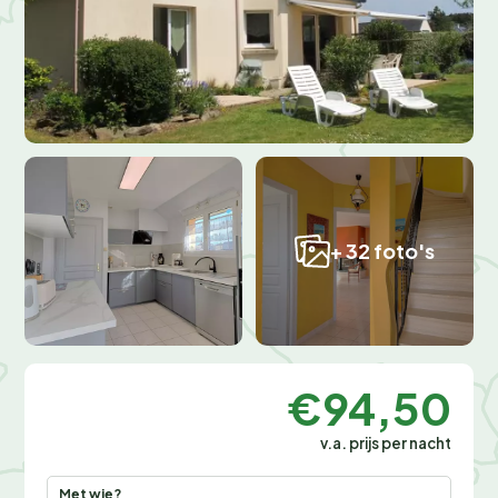
+ 32 foto's
€94,50
v.a. prijs per nacht
Met wie?