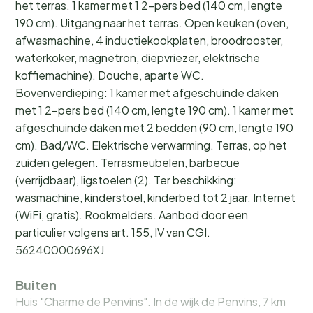
het terras. 1 kamer met 1 2-pers bed (140 cm, lengte
190 cm). Uitgang naar het terras. Open keuken (oven,
afwasmachine, 4 inductiekookplaten, broodrooster,
waterkoker, magnetron, diepvriezer, elektrische
koffiemachine). Douche, aparte WC.
Bovenverdieping: 1 kamer met afgeschuinde daken
met 1 2-pers bed (140 cm, lengte 190 cm). 1 kamer met
afgeschuinde daken met 2 bedden (90 cm, lengte 190
cm). Bad/WC. Elektrische verwarming. Terras, op het
zuiden gelegen. Terrasmeubelen, barbecue
(verrijdbaar), ligstoelen (2). Ter beschikking:
wasmachine, kinderstoel, kinderbed tot 2 jaar. Internet
(WiFi, gratis). Rookmelders. Aanbod door een
particulier volgens art. 155, IV van CGI.
56240000696XJ
Buiten
Huis "Charme de Penvins". In de wijk de Penvins, 7 km