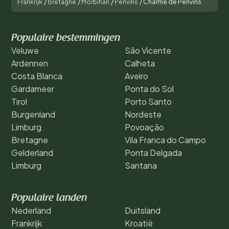
Frankrijk
/
Bretagne
/
Morbihan
/
Penvins
/
Charme de Penvins
Populaire bestemmingen
Veluwe
São Vicente
Ardennen
Calheta
Costa Blanca
Aveiro
Gardameer
Ponta do Sol
Tirol
Porto Santo
Burgenland
Nordeste
Limburg
Povoação
Bretagne
Vila Franca do Campo
Gelderland
Ponta Delgada
Limburg
Santana
Populaire landen
Nederland
Duitsland
Frankrijk
Kroatië