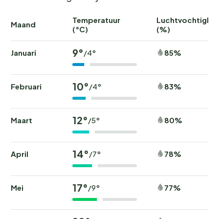
Temperatuur
Luchtvochtighei
Maand
(°C)
(%)
9°
Januari
85%
/4°
10°
Februari
83%
/4°
12°
Maart
80%
/5°
14°
April
78%
/7°
17°
Mei
77%
/9°