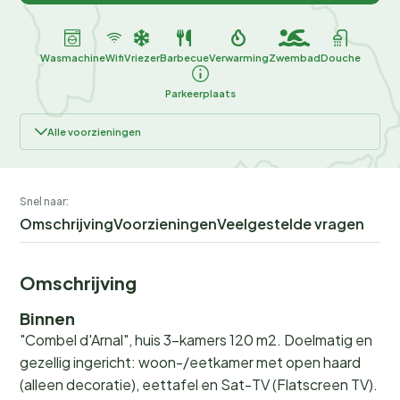
Wasmachine
Wifi
Vriezer
Barbecue
Verwarming
Zwembad
Douche
Parkeerplaats
Alle voorzieningen
Snel naar:
Omschrijving
Voorzieningen
Veelgestelde vragen
Omschrijving
Binnen
"Combel d'Arnal", huis 3-kamers 120 m2. Doelmatig en
gezellig ingericht: woon-/eetkamer met open haard
(alleen decoratie), eettafel en Sat-TV (Flatscreen TV).