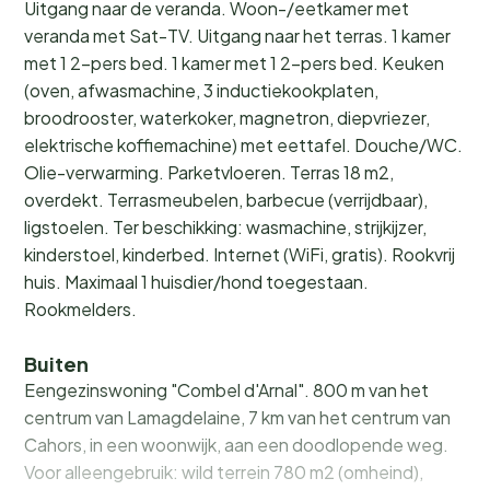
Uitgang naar de veranda. Woon-/eetkamer met
veranda met Sat-TV. Uitgang naar het terras. 1 kamer
met 1 2-pers bed. 1 kamer met 1 2-pers bed. Keuken
(oven, afwasmachine, 3 inductiekookplaten,
broodrooster, waterkoker, magnetron, diepvriezer,
elektrische koffiemachine) met eettafel. Douche/WC.
Olie-verwarming. Parketvloeren. Terras 18 m2,
overdekt. Terrasmeubelen, barbecue (verrijdbaar),
ligstoelen. Ter beschikking: wasmachine, strijkijzer,
kinderstoel, kinderbed. Internet (WiFi, gratis). Rookvrij
huis. Maximaal 1 huisdier/hond toegestaan.
Rookmelders.
Buiten
Eengezinswoning "Combel d'Arnal". 800 m van het
centrum van Lamagdelaine, 7 km van het centrum van
Cahors, in een woonwijk, aan een doodlopende weg.
Voor alleengebruik: wild terrein 780 m2 (omheind),