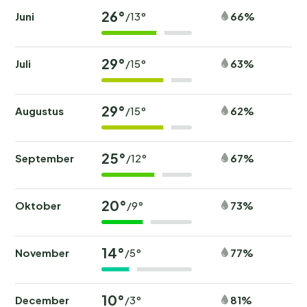
26°
Juni
66%
/13°
29°
Juli
63%
/15°
29°
Augustus
62%
/15°
25°
September
67%
/12°
20°
Oktober
73%
/9°
14°
November
77%
/5°
10°
December
81%
/3°