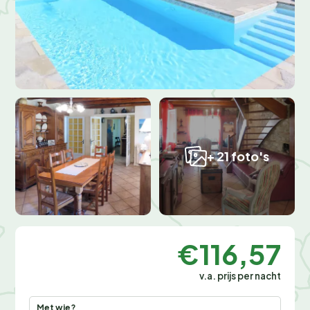
+ 21 foto's
€116,57
v.a. prijs per nacht
Met wie?