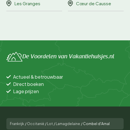
Les Granges
Cœur de Causse
De Voordelen van Vakantiehuisjes.nl
Actueel & betrouwbaar
Direct boeken
Lage prijzen
Frankrijk
/
Occitanië
/
Lot
/
Lamagdelaine
/
Combel d'Arnal