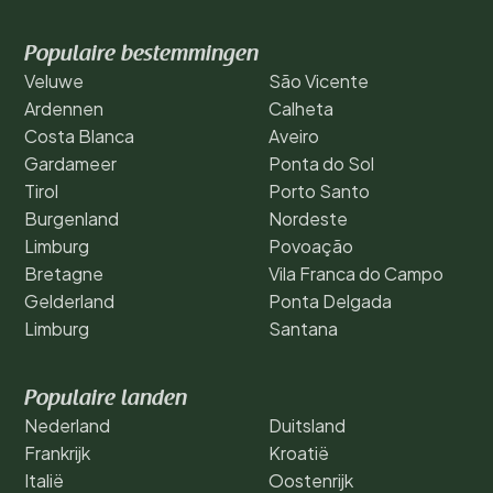
Populaire bestemmingen
Veluwe
São Vicente
Ardennen
Calheta
Costa Blanca
Aveiro
Gardameer
Ponta do Sol
Tirol
Porto Santo
Burgenland
Nordeste
Limburg
Povoação
Bretagne
Vila Franca do Campo
Gelderland
Ponta Delgada
Limburg
Santana
Populaire landen
Nederland
Duitsland
Frankrijk
Kroatië
Italië
Oostenrijk