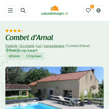
Combel d'Arnal
|
Frankrijk
/
Occitanië
/
Lot
/
Lamagdelaine
/
Combel d'Arnal
Bekijk op kaart
Delen
Opslaan