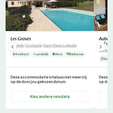
Les Graves
Aube-su
auf das
Frankrijk
/
Occitanië
/
Saint-Pierre-Lafeuille
Frankrijk
Koelkast
Landelijk
Airco
Barbecue
Wasm
Deze accommodatie is helaas niet meer vrij
Deze ac
op de door jou gekozen datum.
op de d
Kies andere reisdata