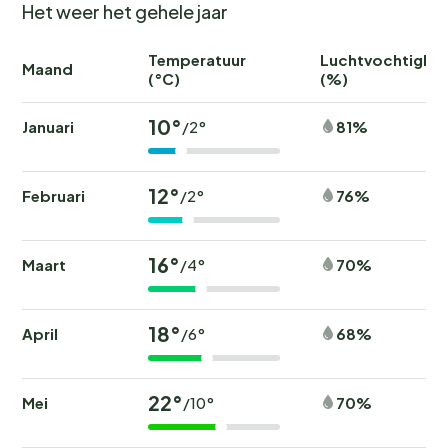
Het weer het gehele jaar
Temperatuur
Luchtvochtighei
Maand
(°C)
(%)
10°
Januari
81%
/2°
12°
Februari
76%
/2°
16°
Maart
70%
/4°
18°
April
68%
/6°
22°
Mei
70%
/10°