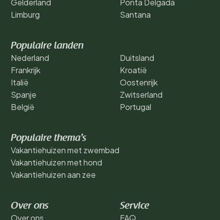
Gelderland
Ponta Delgada
Limburg
Santana
Populaire landen
Nederland
Duitsland
Frankrijk
Kroatië
Italië
Oostenrijk
Spanje
Zwitserland
België
Portugal
Populaire thema's
Vakantiehuizen met zwembad
Vakantiehuizen met hond
Vakantiehuizen aan zee
Over ons
Service
Over ons
FAQ