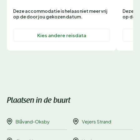
Deze accommodatie is helaas niet meer vrij
Deze ac
op de door jou gekozen datum.
op de d
Kies andere reisdata
Plaatsen in de buurt
Blåvand-Oksby
Vejers Strand