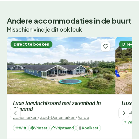
Andere accommodaties in de buurt
Misschien vind je dit ook leuk
Direct te boeken
Direct 
Luxe toevluchtsoord met zwembad in
Luxe va
Blavand
Denemar
Denemarken
/
Zuid-Denemarken
/
Varde
Wifi
Wifi
Vriezer
Vrijstaand
Koelkast