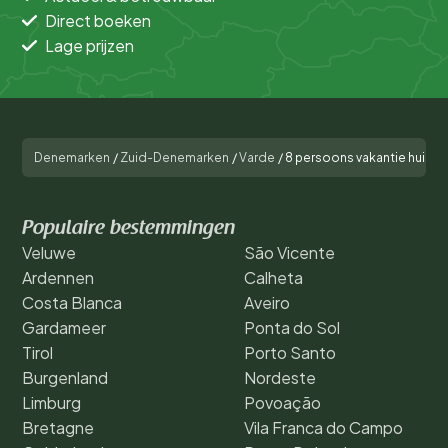
Direct boeken
Lage prijzen
Denemarken
/
Zuid-Denemarken
/
Varde
/
8 persoons vakantie huis in
Populaire bestemmingen
Veluwe
São Vicente
Ardennen
Calheta
Costa Blanca
Aveiro
Gardameer
Ponta do Sol
Tirol
Porto Santo
Burgenland
Nordeste
Limburg
Povoação
Bretagne
Vila Franca do Campo