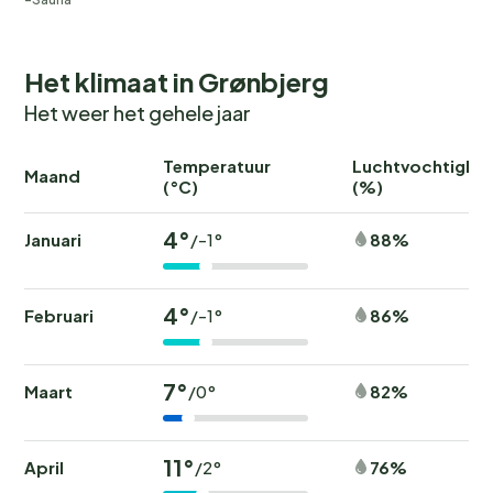
Het klimaat in Grønbjerg
Het weer het gehele jaar
Temperatuur
Luchtvochtighei
Maand
(°C)
(%)
4°
Januari
88%
/-1°
4°
Februari
86%
/-1°
7°
Maart
82%
/0°
11°
April
76%
/2°