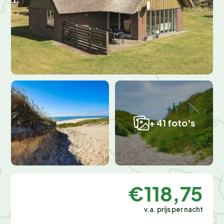
+ 41 foto's
€118,75
v.a. prijs per nacht