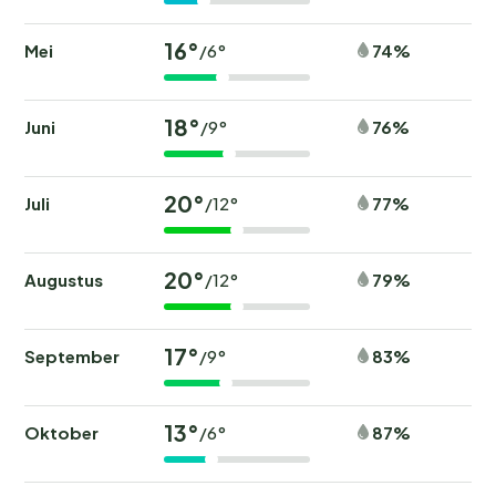
16°
Mei
74%
/6°
18°
Juni
76%
/9°
20°
Juli
77%
/12°
20°
Augustus
79%
/12°
17°
September
83%
/9°
13°
Oktober
87%
/6°