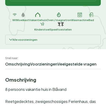
Wifi
Koelkast
Vakantiehuis
Oven / magnetron
Wasmachine
Bad
Kinderstoel
Speeltoestellen
Alle voorzieningen
Snel naar:
Omschrijving
Voorzieningen
Veelgestelde vragen
Omschrijving
8 persoons vakantie huis in Blåvand
Reetgedecktes, zweigeschossiges Ferienhaus, das