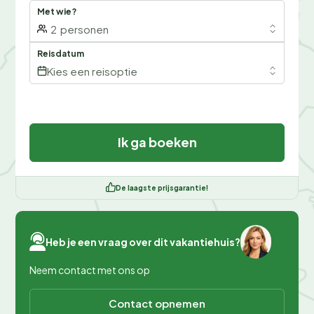
Met wie?
2
personen
Reisdatum
Kies een reisoptie
Ik ga boeken
De laagste prijsgarantie!
Heb je een vraag over dit vakantiehuis?
Neem contact met ons op
Contact opnemen