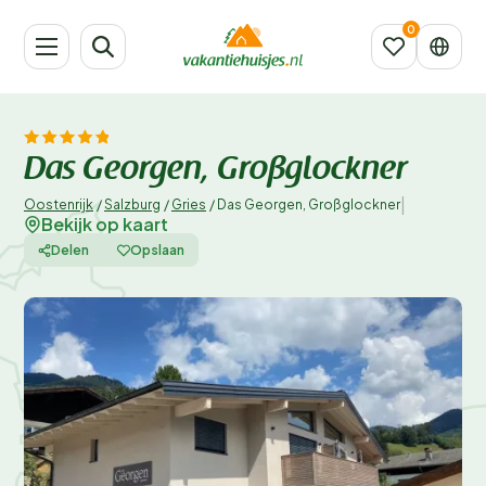
Das Georgen, Großglockner
|
Oostenrijk
/
Salzburg
/
Gries
/
Das Georgen, Großglockner
Bekijk op kaart
Delen
Opslaan