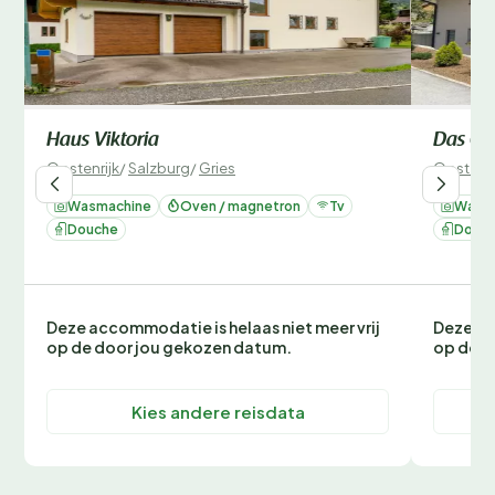
Haus Viktoria
Das Ge
Oostenrijk
/
Salzburg
/
Gries
Oostenri
Wasmachine
Oven / magnetron
Tv
Wasm
Douche
Douc
Deze accommodatie is helaas niet meer vrij
Deze ac
op de door jou gekozen datum.
op de d
Kies andere reisdata