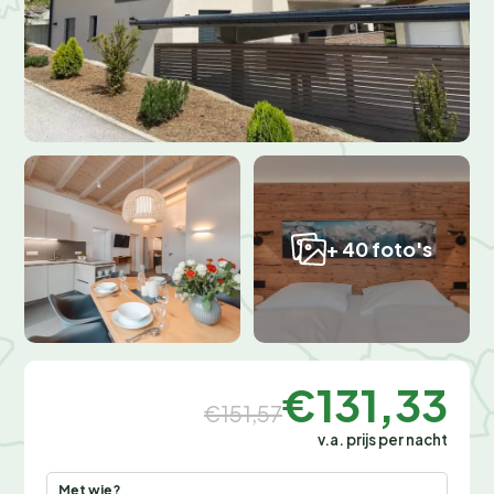
+ 40 foto's
€131,33
€151,57
v.a. prijs per nacht
Met wie?