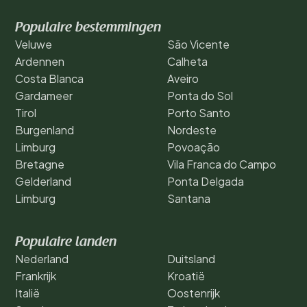
Populaire bestemmingen
Veluwe
São Vicente
Ardennen
Calheta
Costa Blanca
Aveiro
Gardameer
Ponta do Sol
Tirol
Porto Santo
Burgenland
Nordeste
Limburg
Povoação
Bretagne
Vila Franca do Campo
Gelderland
Ponta Delgada
Limburg
Santana
Populaire landen
Nederland
Duitsland
Frankrijk
Kroatië
Italië
Oostenrijk