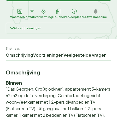
Wasmachine
Wifi
Verwarming
Douche
Parkeerplaats
Afwasmachine
Alle voorzieningen
Snel naar:
Omschrijving
Voorzieningen
Veelgestelde vragen
Omschrijving
Binnen
"Das Georgen, Großglockner", appartement 3-kamers
62 m2 op de 1e verdieping. Comfortabel ingericht:
woon-/eetkamer met 1 2-pers divanbed en TV
(Flatscreen TV). Uitgang naar het balkon. 1 2-pers.
kamer. 1 kamer met 2 bedden en TV (Flatscreen TV).