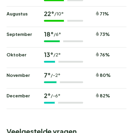
22°
Augustus
71%
/10°
18°
September
73%
/6°
13°
Oktober
76%
/2°
7°
November
80%
/-2°
2°
December
82%
/-6°
Veelgestelde vragen