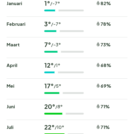
1°
Januari
82%
/-7°
3°
Februari
78%
/-7°
7°
Maart
73%
/-3°
12°
April
68%
/1°
17°
Mei
69%
/5°
20°
Juni
71%
/8°
22°
Juli
71%
/10°