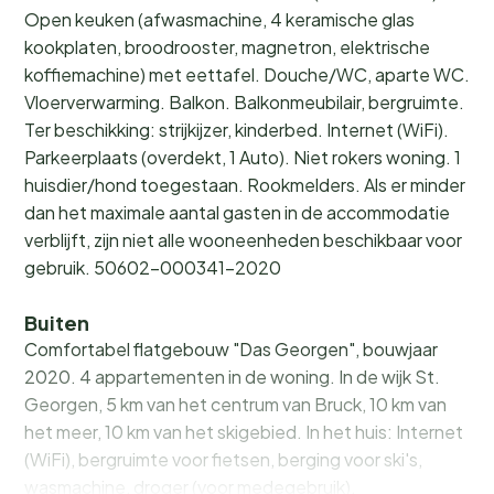
Open keuken (afwasmachine, 4 keramische glas
kookplaten, broodrooster, magnetron, elektrische
koffiemachine) met eettafel. Douche/WC, aparte WC.
Vloerverwarming. Balkon. Balkonmeubilair, bergruimte.
Ter beschikking: strijkijzer, kinderbed. Internet (WiFi).
Parkeerplaats (overdekt, 1 Auto). Niet rokers woning. 1
huisdier/hond toegestaan. Rookmelders. Als er minder
dan het maximale aantal gasten in de accommodatie
verblijft, zijn niet alle wooneenheden beschikbaar voor
gebruik. 50602-000341-2020
Buiten
Comfortabel flatgebouw "Das Georgen", bouwjaar
2020. 4 appartementen in de woning. In de wijk St.
Georgen, 5 km van het centrum van Bruck, 10 km van
het meer, 10 km van het skigebied. In het huis: Internet
(WiFi), bergruimte voor fietsen, berging voor ski's,
wasmachine, droger (voor medegebruik),