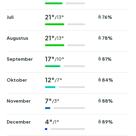
21°
Juli
76%
/13°
21°
Augustus
78%
/13°
17°
September
81%
/10°
12°
Oktober
84%
/7°
7°
November
88%
/3°
4°
December
89%
/1°