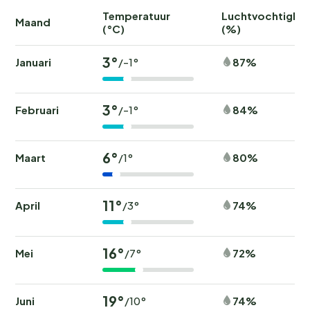
Temperatuur
Luchtvochtighei
Maand
(°C)
(%)
3°
Januari
87%
/-1°
3°
Februari
84%
/-1°
6°
Maart
80%
/1°
11°
April
74%
/3°
16°
Mei
72%
/7°
19°
Juni
74%
/10°