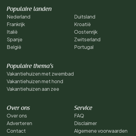
Populaire landen
Nederland
Duitsland
Frankrijk
Kroatië
Italië
Oostenrijk
Spanje
Zwitserland
België
Portugal
Populaire thema's
Vakantiehuizen met zwembad
Vakantiehuizen met hond
Vakantiehuizen aan zee
Over ons
Service
Over ons
FAQ
Adverteren
Disclaimer
Contact
Algemene voorwaarden