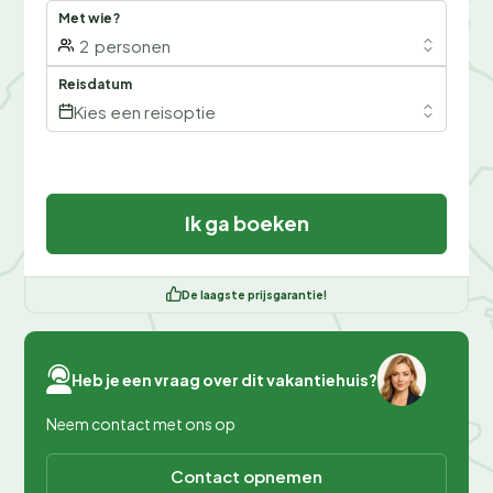
Met wie?
2
personen
Reisdatum
Kies een reisoptie
Ik ga boeken
De laagste prijsgarantie!
Heb je een vraag over dit vakantiehuis?
Neem contact met ons op
Contact opnemen