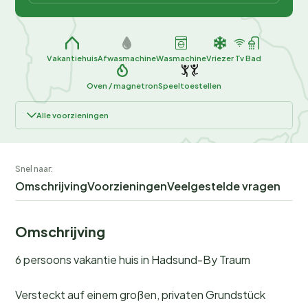
Vakantiehuis
Afwasmachine
Wasmachine
Vriezer
Tv
Bad
Oven / magnetron
Speeltoestellen
Alle voorzieningen
Snel naar:
Omschrijving
Voorzieningen
Veelgestelde vragen
Omschrijving
6 persoons vakantie huis in Hadsund-By Traum
Versteckt auf einem großen, privaten Grundstück