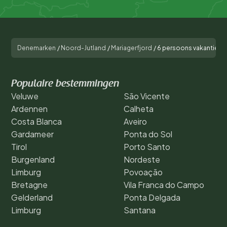
Denemarken
/
Noord-Jutland
/
Mariagerfjord
/
6 persoons vakantie hu
Populaire bestemmingen
Veluwe
São Vicente
Ardennen
Calheta
Costa Blanca
Aveiro
Gardameer
Ponta do Sol
Tirol
Porto Santo
Burgenland
Nordeste
Limburg
Povoação
Bretagne
Vila Franca do Campo
Gelderland
Ponta Delgada
Limburg
Santana