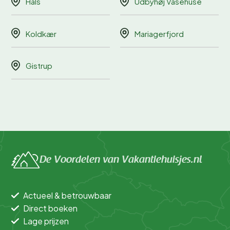
Hals
Udbyhøj Vasehuse
Koldkær
Mariagerfjord
Gistrup
De Voordelen van Vakantiehuisjes.nl
Actueel & betrouwbaar
Direct boeken
Lage prijzen