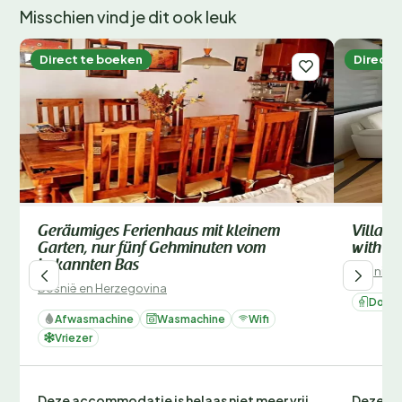
Misschien vind je dit ook leuk
Direct te boeken
Direct 
Geräumiges Ferienhaus mit kleinem
Villa S
Garten, nur fünf Gehminuten vom
with T
bekannten Bas
Bosnië e
Bosnië en Herzegovina
Douc
Afwasmachine
Wasmachine
Wifi
Vriezer
Deze accommodatie is helaas niet meer vrij
Deze ac