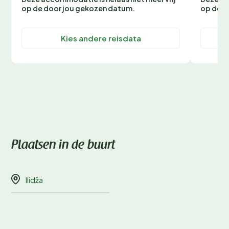
op de door jou gekozen datum.
op de d
Kies andere reisdata
Plaatsen in de buurt
Ilidža