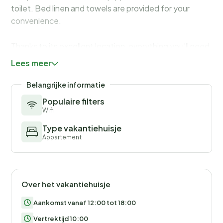
toilet. Bed linen and towels are provided for your
convenience.
Thanks to its excellent location, everything you'll need
for your vacation is just a short walk away from the
Lees meer
property. Grocery stores, cafes, restaurants—
everything is within 500 m radius.
Belangrijke informatie
Populaire filters
The Sarajevo International Airport is 30 km away from
Wifi
the property.
Type vakantiehuisje
Appartement
Over het vakantiehuisje
Aankomst vanaf 12:00 tot 18:00
Vertrektijd 10:00