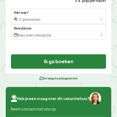
v.a. prijs per nacht
Met wie?
2
personen
Reisdatum
Kies een reisoptie
Ik ga boeken
De laagste prijsgarantie!
Heb je een vraag over dit vakantiehuis?
Neem contact met ons op