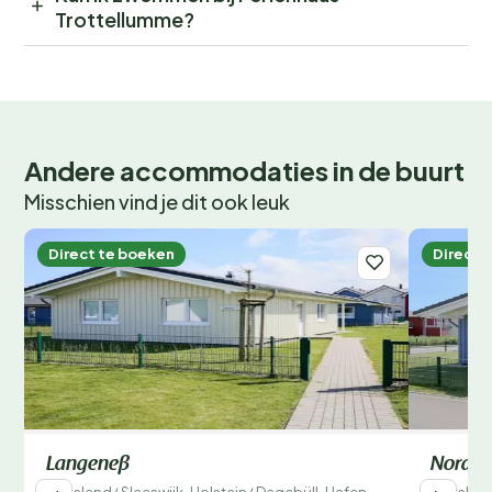
Trottellumme?
Andere accommodaties in de buurt
Misschien vind je dit ook leuk
Direct te boeken
Direct 
Langeneß
Norder
Duitsland
/
Sleeswijk-Holstein
/
Dagebüll-Hafen
Duitslan