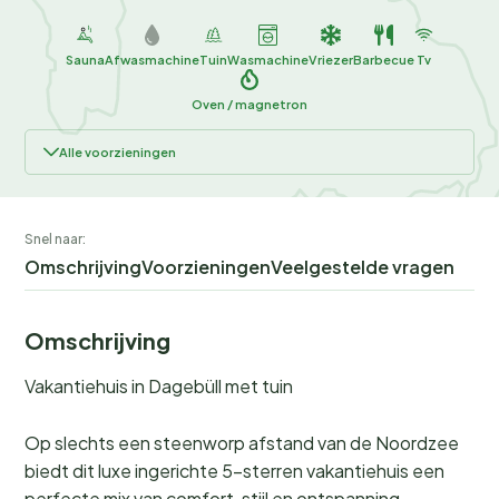
Sauna
Afwasmachine
Tuin
Wasmachine
Vriezer
Barbecue
Tv
Oven / magnetron
Alle voorzieningen
Snel naar:
Omschrijving
Voorzieningen
Veelgestelde vragen
Omschrijving
Vakantiehuis in Dagebüll met tuin
Op slechts een steenworp afstand van de Noordzee
biedt dit luxe ingerichte 5-sterren vakantiehuis een
perfecte mix van comfort, stijl en ontspanning.