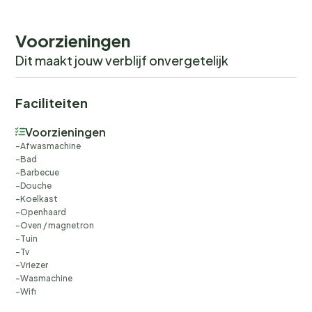
dit huis laat niets te wensen over voor een
onvergetelijke Noordzeevakantie.
Voorzieningen
Dit maakt jouw verblijf onvergetelijk
Faciliteiten
Voorzieningen
Afwasmachine
Bad
Barbecue
Douche
Koelkast
Openhaard
Oven / magnetron
Tuin
Tv
Vriezer
Wasmachine
Wifi