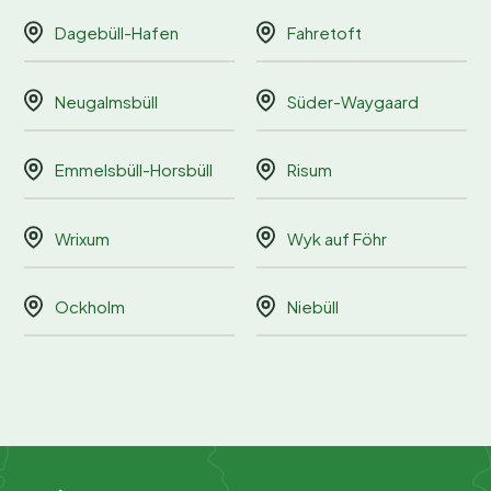
Dagebüll-Hafen
Fahretoft
Neugalmsbüll
Süder-Waygaard
Emmelsbüll-Horsbüll
Risum
Wrixum
Wyk auf Föhr
Ockholm
Niebüll