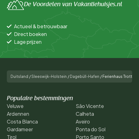
De Voordelen van Vakantiehuisjes.nl
Actueel & betrouwbaar
Direct boeken
Lage prijzen
Duitsland
/
Sleeswijk-Holstein
/
Dagebüll-Hafen
/
Ferienhaus Trottel
Populaire bestemmingen
Veluwe
São Vicente
Ardennen
Calheta
Costa Blanca
Aveiro
Gardameer
Ponta do Sol
Tirol
Porto Santo