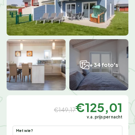
+ 34 foto's
€125,01
€149,17
v.a. prijs per nacht
Met wie?