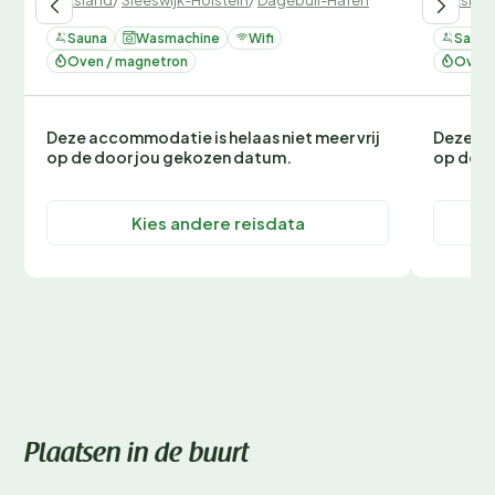
Sauna
Wasmachine
Wifi
Sauna
Oven / magnetron
Oven 
Deze accommodatie is helaas niet meer vrij
Deze ac
op de door jou gekozen datum.
op de d
Kies andere reisdata
Plaatsen in de buurt