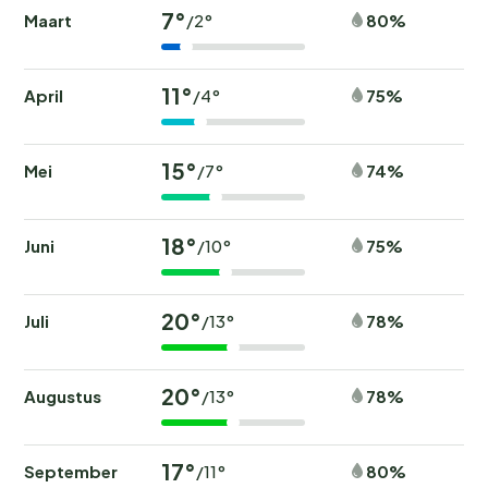
7°
Maart
80%
/2°
11°
April
75%
/4°
15°
Mei
74%
/7°
18°
Juni
75%
/10°
20°
Juli
78%
/13°
20°
Augustus
78%
/13°
17°
September
80%
/11°