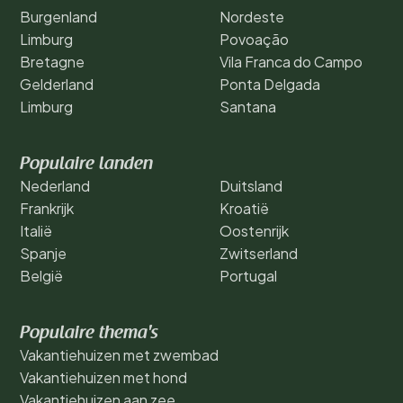
Burgenland
Nordeste
Limburg
Povoação
Bretagne
Vila Franca do Campo
Gelderland
Ponta Delgada
Limburg
Santana
Populaire landen
Nederland
Duitsland
Frankrijk
Kroatië
Italië
Oostenrijk
Spanje
Zwitserland
België
Portugal
Populaire thema's
Vakantiehuizen met zwembad
Vakantiehuizen met hond
Vakantiehuizen aan zee