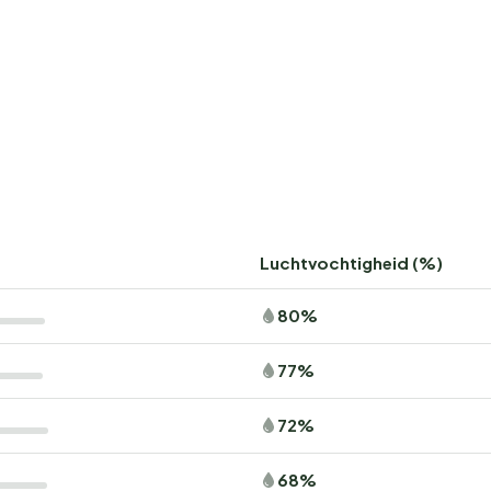
Luchtvochtigheid (%)
80%
77%
72%
68%