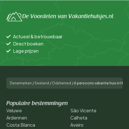
De Voordelen van Vakantiehuisjes.nl
Actueel & betrouwbaar
Direct boeken
Lage prijzen
Denemarken
/
Seeland
/
Odsherred
/
6 persoons vakantie huis in Høj
Populaire bestemmingen
Veluwe
São Vicente
Ardennen
Calheta
Costa Blanca
Aveiro