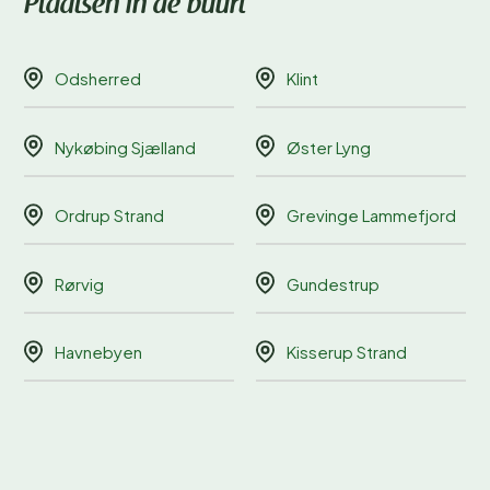
Plaatsen in de buurt
Odsherred
Klint
Nykøbing Sjælland
Øster Lyng
Ordrup Strand
Grevinge Lammefjord
Rørvig
Gundestrup
Havnebyen
Kisserup Strand