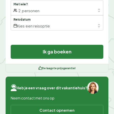
Met wie?
2
personen
Reisdatum
Kies een reisoptie
Ik ga boeken
De laagste prijsgarantie!
Heb je een vraag over dit vakantiehuis?
Neem contact met ons op
Contact opnemen