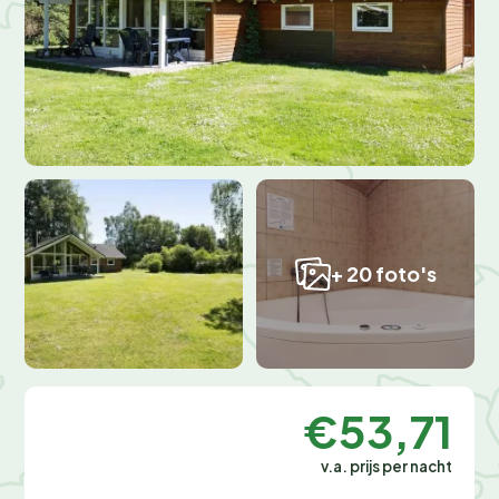
+ 20 foto's
€53,71
v.a. prijs per nacht