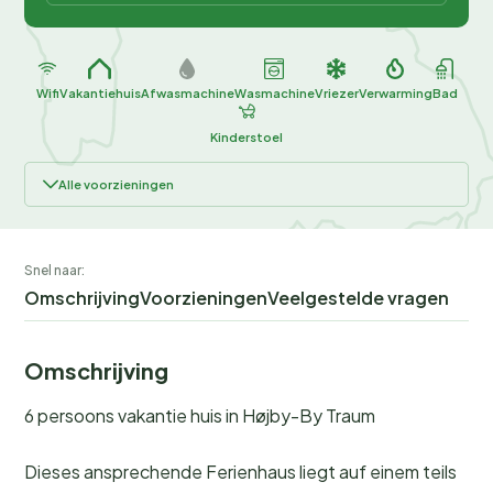
Wifi
Vakantiehuis
Afwasmachine
Wasmachine
Vriezer
Verwarming
Bad
Kinderstoel
Alle voorzieningen
Snel naar:
Omschrijving
Voorzieningen
Veelgestelde vragen
Omschrijving
6 persoons vakantie huis in Højby-By Traum
Dieses ansprechende Ferienhaus liegt auf einem teils