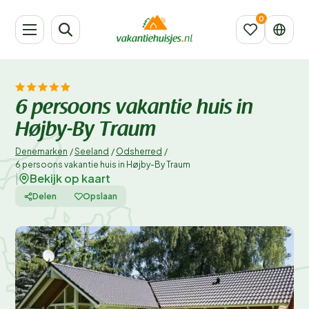
6 persoons vakantie huis in
Højby-By Traum
Denemarken
/
Seeland
/
Odsherred
/
6 persoons vakantie huis in Højby-By Traum
Bekijk op kaart
|
Delen
Opslaan