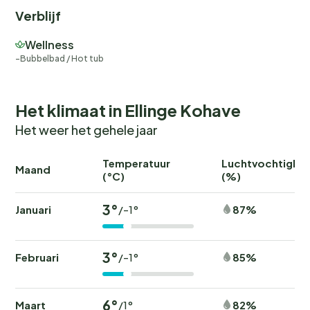
Verblijf
Wellness
Bubbelbad / Hot tub
Het klimaat in Ellinge Kohave
Het weer het gehele jaar
Temperatuur
Luchtvochtighei
Maand
(°C)
(%)
3°
Januari
87%
/-1°
3°
Februari
85%
/-1°
6°
Maart
82%
/1°