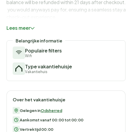
balance will be refunded within 21 days after checkout.Th
you would anyways pay for, ensuring a seamless stay and
check-out experience.
Lees meer
Belangrijke informatie
Populaire filters
Wifi
Type vakantiehuisje
Vakantiehuis
Over het vakantiehuisje
Gelegen in
Odsherred
Aankomst vanaf 00:00 tot 00:00
Vertrektijd 00:00