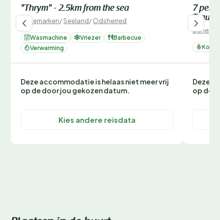
"Thrym" - 2.5km from the sea
7 perso
Traum
Denemarken
/
Seeland
/
Odsherred
Denemar
Wasmachine
Vriezer
Barbecue
Koelk
Verwarming
Deze accommodatie is helaas niet meer vrij
Deze ac
op de door jou gekozen datum.
op de d
Kies andere reisdata