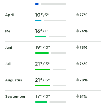
10°
April
77%
/3°
16°
Mei
74%
/7°
19°
Juni
75%
/10°
21°
Juli
76%
/13°
21°
Augustus
78%
/13°
17°
September
81%
/10°