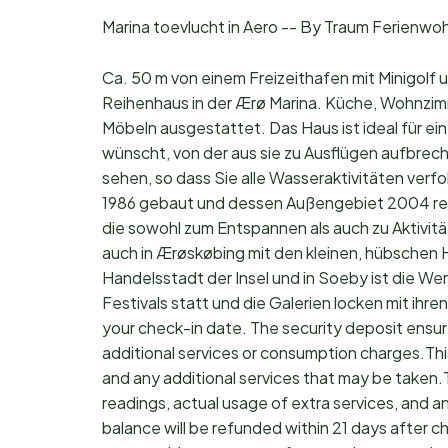
Marina toevlucht in Aero -- By Traum Ferienw
Ca. 50 m von einem Freizeithafen mit Minigolf 
Reihenhaus in der Ærø Marina. Küche, Wohnzim
Möbeln ausgestattet. Das Haus ist ideal für eine 
wünscht, von der aus sie zu Ausflügen aufbrec
sehen, so dass Sie alle Wasseraktivitäten ver
1986 gebaut und dessen Außengebiet 2004 renov
die sowohl zum Entspannen als auch zu Aktivität 
auch in Ærøskøbing mit den kleinen, hübschen 
Handelsstadt der Insel und in Soeby ist die W
Festivals statt und die Galerien locken mit ihr
your check-in date. The security deposit ensu
additional services or consumption charges.Thi
and any additional services that may be taken.
readings, actual usage of extra services, and a
balance will be refunded within 21 days after 