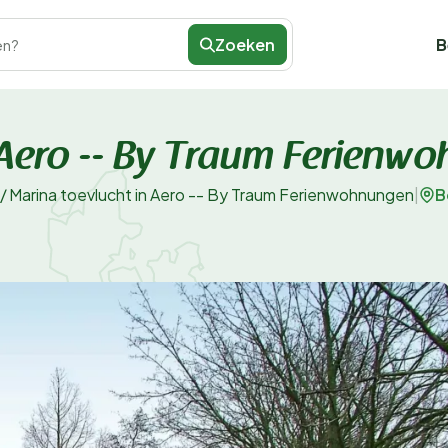
Zoeken
B
en?
 Aero -- By Traum Ferienw
B
/
Marina toevlucht in Aero -- By Traum Ferienwohnungen
|