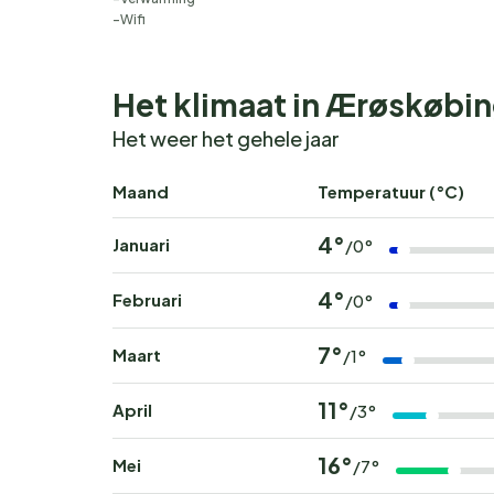
Wifi
Het klimaat in Ærøskøbi
Het weer het gehele jaar
Maand
Temperatuur (°C)
4°
Januari
/0°
4°
Februari
/0°
7°
Maart
/1°
11°
April
/3°
16°
Mei
/7°