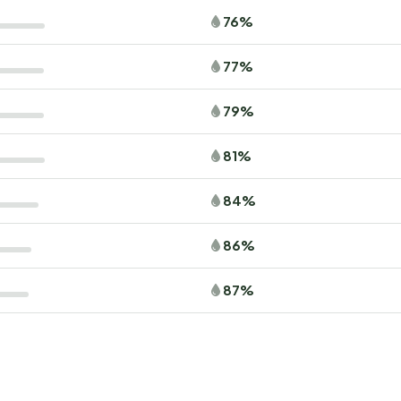
76%
77%
79%
81%
84%
86%
87%