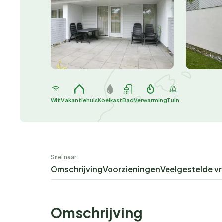
Wifi
Vakantiehuis
Koelkast
Bad
Verwarming
Tuin
Snel naar:
Omschrijving
Voorzieningen
Veelgestelde v
Omschrijving