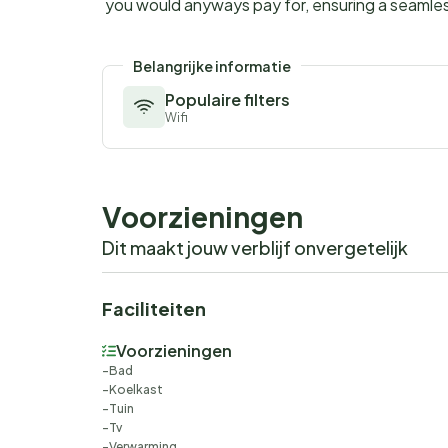
you would anyways pay for, ensuring a seamle
Belangrijke informatie
Populaire filters
Wifi
Voorzieningen
Dit maakt jouw verblijf onvergetelijk
Faciliteiten
Voorzieningen
Bad
Koelkast
Tuin
Tv
Verwarming