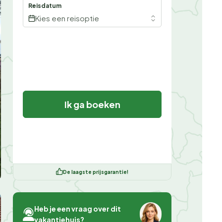
Reisdatum
Kies een reisoptie
Ik ga boeken
De laagste prijsgarantie!
Heb je een vraag over dit
vakantiehuis?