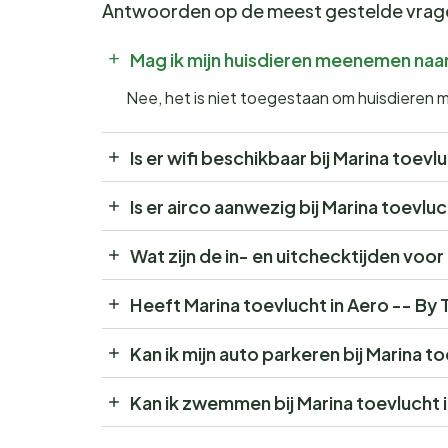
Antwoorden op de meest gestelde vra
Mag ik mijn huisdieren meenemen naa
Nee, het is niet toegestaan om huisdieren
Is er wifi beschikbaar bij Marina toe
Is er airco aanwezig bij Marina toevl
Wat zijn de in- en uitchecktijden vo
Heeft Marina toevlucht in Aero -- B
Kan ik mijn auto parkeren bij Marina 
Kan ik zwemmen bij Marina toevlucht