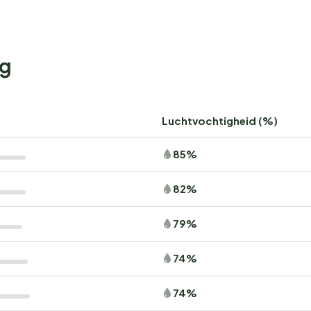
ng
Luchtvochtigheid (%)
85%
82%
79%
74%
74%