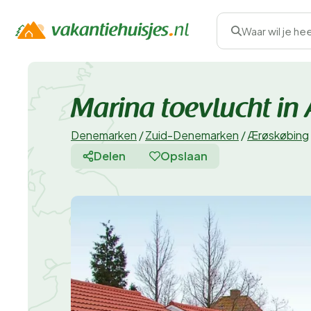
Waar wil je he
Marina toevlucht in
Denemarken
/
Zuid-Denemarken
/
Ærøskøbing
Delen
Opslaan