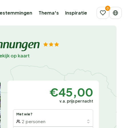
estemmingen
Thema's
Inspiratie
ohnungen
ekijk op kaart
€45,00
v.a. prijs per nacht
Met wie?
2
personen