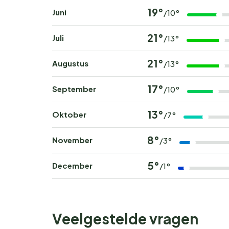
19°
Juni
/10°
21°
Juli
/13°
21°
Augustus
/13°
17°
September
/10°
13°
Oktober
/7°
8°
November
/3°
5°
December
/1°
Veelgestelde vragen