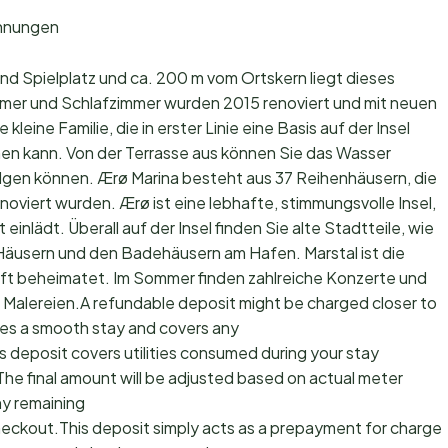
ohnungen
und Spielplatz und ca. 200 m vom Ortskern liegt dieses
mer und Schlafzimmer wurden 2015 renoviert und mit neuen
kleine Familie, die in erster Linie eine Basis auf der Insel
hen kann. Von der Terrasse aus können Sie das Wasser
folgen können. Ærø Marina besteht aus 37 Reihenhäusern, die
iert wurden. Ærø ist eine lebhafte, stimmungsvolle Insel,
einlädt. Überall auf der Insel finden Sie alte Stadtteile, wie
Häusern und den Badehäusern am Hafen. Marstal ist die
erft beheimatet. Im Sommer finden zahlreiche Konzerte und
en Malereien.A refundable deposit might be charged closer to
res a smooth stay and covers any
s deposit covers utilities consumed during your stay
The final amount will be adjusted based on actual meter
ny remaining
checkout.This deposit simply acts as a prepayment for charges