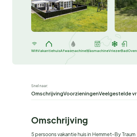
Wifi
Vakantiehuis
Afwasmachine
Wasmachine
Vriezer
Bad
Oven
Snel naar:
Omschrijving
Voorzieningen
Veelgestelde v
Omschrijving
5 persoons vakantie huis in Hemmet-By Traum