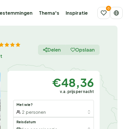
estemmingen
Thema's
Inspiratie
Delen
Opslaan
rt
€48,36
v.a. prijs per nacht
Met wie?
2
personen
Reisdatum