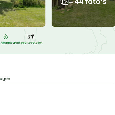
+ 44 foto's
 / magnetron
Speeltoestellen
ragen