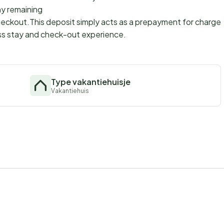
ny remaining
checkout.This deposit simply acts as a prepayment for charges
ss stay and check-out experience.
Type vakantiehuisje
Vakantiehuis