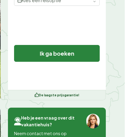
Kies een reisoptie
Ik ga boeken
De laagste prijsgarantie!
Heb je een vraag over dit
vakantiehuis?
Neem contact met ons op