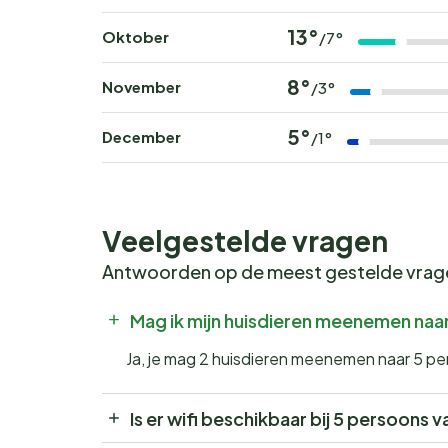
13°
Oktober
/7°
8°
November
/3°
5°
December
/1°
Veelgestelde vragen
Antwoorden op de meest gestelde vra
Mag ik mijn huisdieren meenemen naa
Ja, je mag 2 huisdieren meenemen naar 5 p
Is er wifi beschikbaar bij 5 persoons