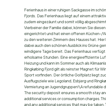
Ferienhaus in einer ruhigen Sackgasse im schö
Fjords. Das Ferienhaus liegt auf einem attrak
zudem eingezäunt und somit völlig abgeschirmt
Vierbeiner der Familie dabei, können Sie diesen
eingerichtet und hat einen offenen Küchen-/Wo
zu den weiteren Zimmern des Hauses hat. Hier
dabei auch den schönen Ausblick ins Grüne geni
windigere Tage bereit. Das Ferienhaus verfügt 
erholsame Stunden. Eine energieeffiziente L
Heizung und kann im Sommer auch als Klimaanla
Ringkøbing Fjord gilt als reinster Magnet für W
Sport vorfinden. Der örtliche Golfplatz liegt 
Ausflugsziele wie Legoland, Esbjerg und Ringkø
Vermietung an Jugendgruppen!\A refundable de
The security deposit ensures a smooth stay an
additional services or consumption charges.Thi
and any additional services that may be taken.