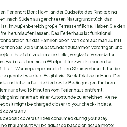
nen Ferienort Bork Havn, an der Südseite des Ringkøbing
tiven, nach Süden ausgerichteten Naturgrundstück, das
 ist. Im Außenbereich große Terrassenfläche. Haben Sie den
 frei herumlaufen lassen. Das Ferienhaus ist funktional
hnbereich für das Familienleben, von dem aus man Zutritt
 können Sie viele Urlaubsstunden zusammen verbringen und
eßen. Es steht zudem eine helle, verglaste Veranda für
im Bad u.a. über einen Whirlpool für zwei Personen für
uft-Luft-Wärmepumpe mindert den Stromverbrauch für die
ge genutzt werden. Es gibt vier Schlafplätze im Haus. Der
ind- und Kitesurfer, die hier beste Bedingungen für Ihren
zudem nur etwa 15 Minuten vom Ferienhaus entfernt.
bing sind innerhalb einer Autostunde zu erreichen. Keine
posit might be charged closer to your check-in date.
d covers any
s deposit covers utilities consumed during your stay
The final amount will be adjusted based on actual meter