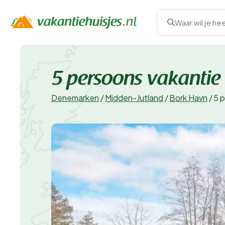
Waar wil je he
5 persoons vakantie
Denemarken
/
Midden-Jutland
/
Bork Havn
/
5 