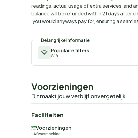
readings, actual usage of extra services, and a
balance will be refunded within 21 days after 
you would anyways pay for, ensuring a seamle
Belangrijke informatie
Populaire filters
Wifi
Voorzieningen
Dit maakt jouw verblijf onvergetelijk
Faciliteiten
Voorzieningen
Afwasmachine