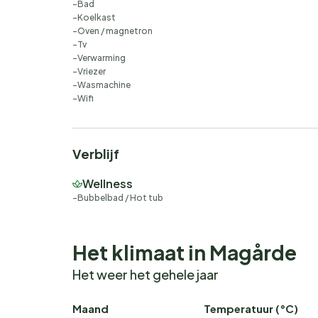
Bad
Koelkast
Oven / magnetron
Tv
Verwarming
Vriezer
Wasmachine
Wifi
Verblijf
Wellness
Bubbelbad / Hot tub
Het klimaat in Magårde
Het weer het gehele jaar
Maand
Temperatuur (°C)