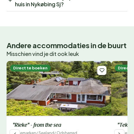
huis in Nykøbing Sj?
Andere accommodaties in de buurt
Misschien vind je dit ook leuk
Direct te boeken
Direct 
"Rieke" - from the sea
"Tekla"
Denemarken
/
Seeland
/
Odsherred
Denemar