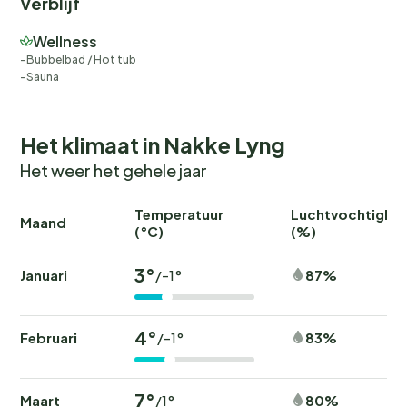
Verblijf
Wellness
Bubbelbad / Hot tub
Sauna
Het klimaat in Nakke Lyng
Het weer het gehele jaar
Temperatuur
Luchtvochtighei
Maand
(°C)
(%)
3°
Januari
87%
/-1°
4°
Februari
83%
/-1°
7°
Maart
80%
/1°