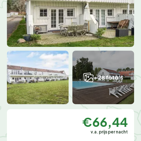
+ 28 foto's
€66,44
v.a. prijs per nacht