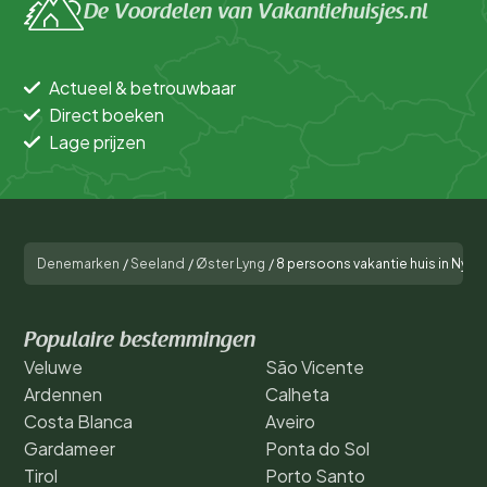
De Voordelen van Vakantiehuisjes.nl
Actueel & betrouwbaar
Direct boeken
Lage prijzen
Denemarken
/
Seeland
/
Øster Lyng
/
8 persoons vakantie huis in Nykø
Populaire bestemmingen
Veluwe
São Vicente
Ardennen
Calheta
Costa Blanca
Aveiro
Gardameer
Ponta do Sol
Tirol
Porto Santo