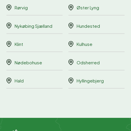
Rørvig
Øster Lyng
Nykøbing Sjælland
Hundested
Klint
Kulhuse
Nødebohuse
Odsherred
Hald
Hyllingebjerg