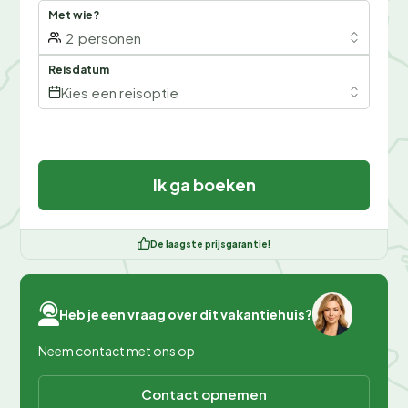
Met wie?
2
personen
Reisdatum
Kies een reisoptie
Ik ga boeken
De laagste prijsgarantie!
Heb je een vraag over dit vakantiehuis?
Neem contact met ons op
Contact opnemen