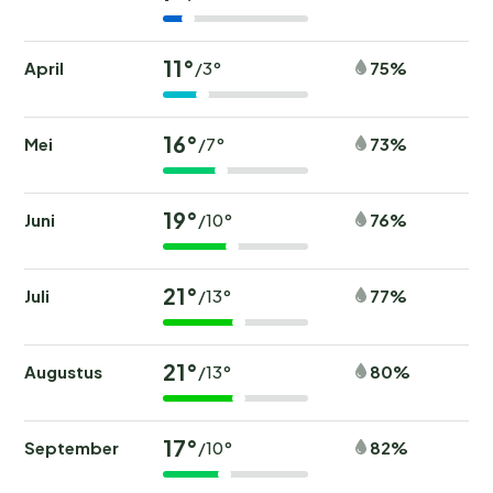
11°
April
75%
/3°
16°
Mei
73%
/7°
19°
Juni
76%
/10°
21°
Juli
77%
/13°
21°
Augustus
80%
/13°
17°
September
82%
/10°