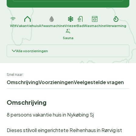
Wifi
Vakantiehuis
Afwasmachine
Vriezer
Bad
Wasmachine
Verwarming
Sauna
Alle voorzieningen
Snel naar:
Omschrijving
Voorzieningen
Veelgestelde vragen
Omschrijving
8 persoons vakantie huis in Nykøbing Sj
Dieses stilvoll eingerichtete Reihenhaus in Rørvig ist