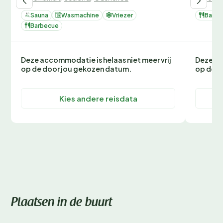
Sauna
Wasmachine
Vriezer
Barbe
Barbecue
Deze accommodatie is helaas niet meer vrij
Deze ac
op de door jou gekozen datum.
op de d
Kies andere reisdata
Plaatsen in de buurt