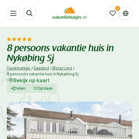
8 persoons vakantie huis in
Nykøbing Sj
Denemarken
/
Seeland
/
Øster Lyng
/
8 persoons vakantie huis in Nykøbing Sj
Bekijk op kaart
|
Delen
Opslaan