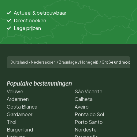
Actueel & betrouwbaar
Direct boeken
Lage prijzen
Duitsland
/
Nedersaksen
/
Braunlage
/
Hohegeiß
/
Große und modern
Populaire bestemmingen
Veluwe
São Vicente
Ardennen
Calheta
Costa Blanca
Aveiro
Gardameer
Ponta do Sol
Tirol
Porto Santo
Burgenland
Nordeste