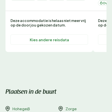
Oven 
Deze accommodatie is helaas niet meer vrij
Deze ac
op de door jou gekozen datum.
op de d
Kies andere reisdata
Plaatsen in de buurt
Hohegeiß
Zorge