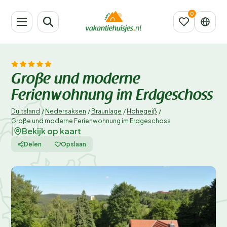
Große und moderne
Ferienwohnung im Erdgeschoss
Duitsland
/
Nedersaksen
/
Braunlage
/
Hohegeiß
/
Große und moderne Ferienwohnung im Erdgeschoss
Bekijk op kaart
|
Delen
Opslaan