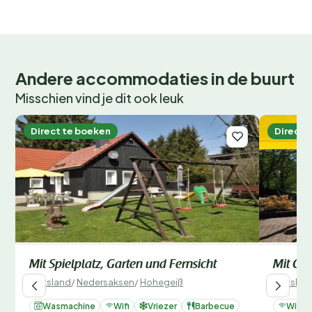
Andere accommodaties in de buurt
Misschien vind je dit ook leuk
Direct te boeken
Direct 
Mit Spielplatz, Garten und Fernsicht
Mit Gar
Duitsland
/
Nedersaksen
/
Hohegeiß
Duitslan
Wasmachine
Wifi
Vriezer
Barbecue
Wifi