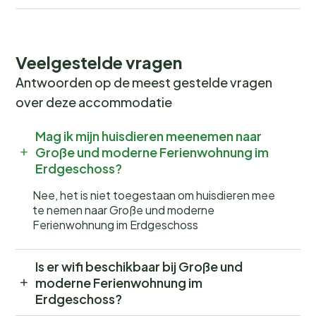
300 m - restaurant: 200 m - station: 8,0 km - afstand
openbaar vervoer: 200 m - openbaar zwembad: 11,0
km - ski - afstand tot skipiste: 100 m - afstand tot
Veelgestelde vragen
skischool: 400 m - afstand tot langlaufloipe: 100 m -
Antwoorden op de meest gestelde vragen
bergbaan: 11,0 km
over deze accommodatie
Buiten
Mag ik mijn huisdieren meenemen naar
Type gebouw: meergezinshuis. perceeloppervlakte:
Große und moderne Ferienwohnung im
2650m². huiseigenaar woont op het perceel.
Erdgeschoss?
Nee, het is niet toegestaan om huisdieren mee
te nemen naar Große und moderne
Ferienwohnung im Erdgeschoss
Is er wifi beschikbaar bij Große und
moderne Ferienwohnung im
Erdgeschoss?