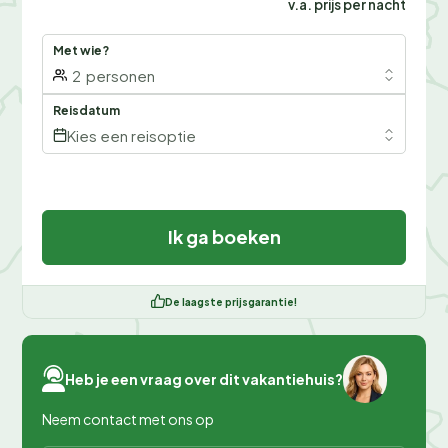
v.a. prijs per nacht
Met wie?
2
personen
Reisdatum
Kies een reisoptie
Ik ga boeken
De laagste prijsgarantie!
Heb je een vraag over dit vakantiehuis?
Neem contact met ons op