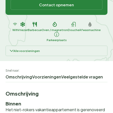
Contact opnemen
Wifi
Vriezer
Barbecue
Oven / magnetron
Douche
Afwasmachine
Parkeerplaats
Alle voorzieningen
Snel naar:
Omschrijving
Voorzieningen
Veelgestelde vragen
Omschrijving
Binnen
Het niet-rokers vakantieappartement is gerenoveerd