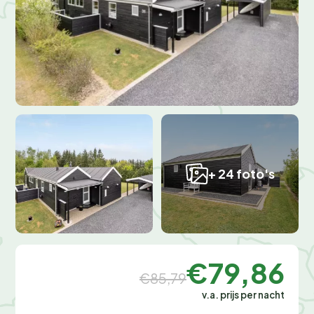
+ 24 foto's
€79,86
€85,79
v.a. prijs per nacht