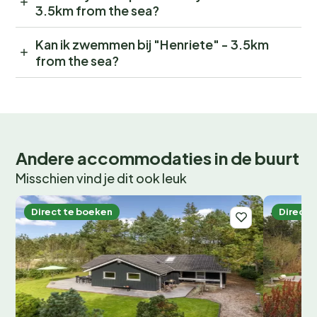
3.5km from the sea?
Kan ik zwemmen bij "Henriete" - 3.5km
from the sea?
Andere accommodaties in de buurt
Misschien vind je dit ook leuk
Direct te boeken
Direct 