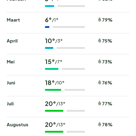
6°
Maart
79%
/1°
10°
April
75%
/3°
15°
Mei
73%
/7°
18°
Juni
76%
/10°
20°
Juli
77%
/13°
20°
Augustus
78%
/13°