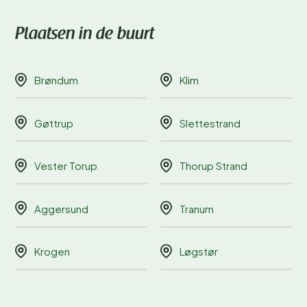
Plaatsen in de buurt
Brøndum
Klim
Gøttrup
Slettestrand
Vester Torup
Thorup Strand
Aggersund
Tranum
Krogen
Løgstør