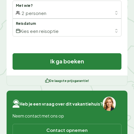
Met wie?
2
personen
Reisdatum
Kies een reisoptie
Ik ga boeken
De laagste prijsgarantie!
Heb je een vraag over dit vakantiehuis?
Neem contact met ons op
Contact opnemen