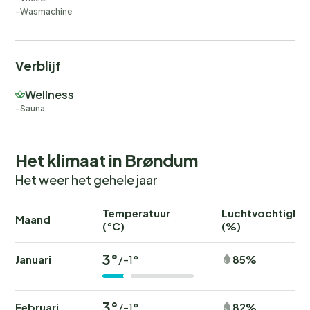
Wasmachine
Verblijf
Wellness
Sauna
Het klimaat in Brøndum
Het weer het gehele jaar
Temperatuur
Luchtvochtighei
Maand
(°C)
(%)
3°
Januari
85%
/-1°
3°
Februari
82%
/-1°