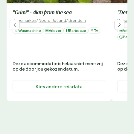
"Grimi" - 4km from the sea
"Deni" 
Denemarken
/
Noord-Jutland
/
Brøndum
Denemar
Wasmachine
Vriezer
Barbecue
Tv
Vrieze
Parke
Deze accommodatie is helaas niet meer vrij
Deze ac
op de door jou gekozen datum.
op de d
Kies andere reisdata