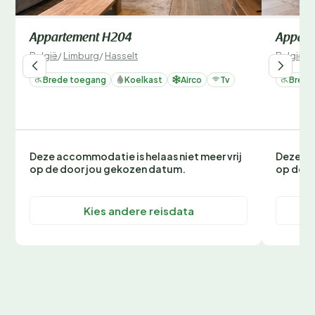
Appartement H204
Appart
België
/
Limburg
/
Hasselt
België
/
L
Brede toegang
Koelkast
Airco
Tv
Brede
Deze accommodatie is helaas niet meer vrij
Deze ac
op de door jou gekozen datum.
op de d
Kies andere reisdata