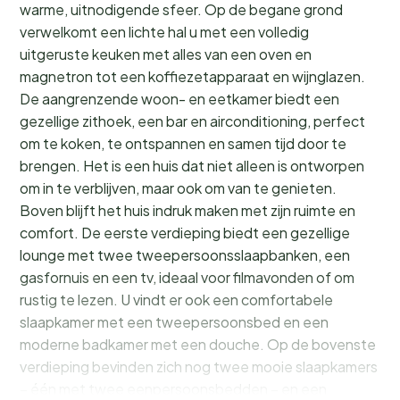
warme, uitnodigende sfeer. Op de begane grond
verwelkomt een lichte hal u met een volledig
uitgeruste keuken met alles van een oven en
magnetron tot een koffiezetapparaat en wijnglazen.
De aangrenzende woon- en eetkamer biedt een
gezellige zithoek, een bar en airconditioning, perfect
om te koken, te ontspannen en samen tijd door te
brengen. Het is een huis dat niet alleen is ontworpen
om in te verblijven, maar ook om van te genieten.
Boven blijft het huis indruk maken met zijn ruimte en
comfort. De eerste verdieping biedt een gezellige
lounge met twee tweepersoonsslaapbanken, een
gasfornuis en een tv, ideaal voor filmavonden of om
rustig te lezen. U vindt er ook een comfortabele
slaapkamer met een tweepersoonsbed en een
moderne badkamer met een douche. Op de bovenste
verdieping bevinden zich nog twee mooie slaapkamers
– één met twee eenpersoonsbedden – en een