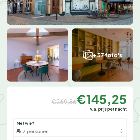
+ 37 foto's
€145,25
€269,86
v.a. prijs per nacht
Met wie?
2
personen