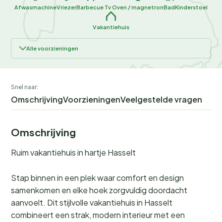
Afwasmachine
Vriezer
Barbecue
Tv
Oven / magnetron
Bad
Kinderstoel
Vakantiehuis
Alle voorzieningen
Snel naar:
Omschrijving
Voorzieningen
Veelgestelde vragen
Omschrijving
Ruim vakantiehuis in hartje Hasselt
Stap binnen in een plek waar comfort en design
samenkomen en elke hoek zorgvuldig doordacht
aanvoelt. Dit stijlvolle vakantiehuis in Hasselt
combineert een strak, modern interieur met een