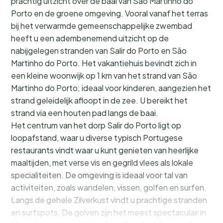
prachtig uitzicht over de baai van São Martinho do
Porto en de groene omgeving. Vooral vanaf het terras
bij het verwarmde gemeenschappelijke zwembad
heeft u een adembenemend uitzicht op de
nabijgelegen stranden van Salir do Porto en São
Martinho do Porto. Het vakantiehuis bevindt zich in
een kleine woonwijk op 1 km van het strand van São
Martinho do Porto; ideaal voor kinderen, aangezien het
strand geleidelijk afloopt in de zee. U bereikt het
strand via een houten pad langs de baai.
Het centrum van het dorp Salir do Porto ligt op
loopafstand, waar u diverse typisch Portugese
restaurants vindt waar u kunt genieten van heerlijke
maaltijden, met verse vis en gegrild vlees als lokale
specialiteiten. De omgeving is ideaal voor tal van
activiteiten, zoals wandelen, vissen, golfen en surfen.
Langs de gehele Zilverkust vindt u prachtige stranden
en surfspots. De golven zijn het meest spectaculair in