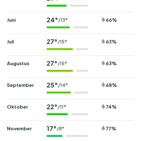
24°
Juni
66%
/13°
27°
Juli
63%
/15°
27°
Augustus
63%
/15°
25°
September
68%
/14°
22°
Oktober
74%
/11°
17°
November
77%
/8°