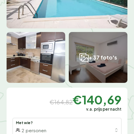
+ 37 foto's
€140,69
€164,82
v.a. prijs per nacht
Met wie?
2
personen