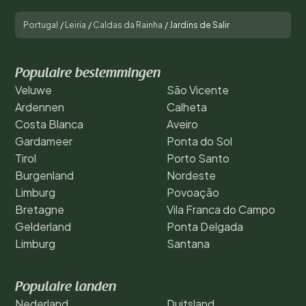
Portugal
/
Leiria
/
Caldas da Rainha
/
Jardins de Salir
Populaire bestemmingen
Veluwe
São Vicente
Ardennen
Calheta
Costa Blanca
Aveiro
Gardameer
Ponta do Sol
Tirol
Porto Santo
Burgenland
Nordeste
Limburg
Povoação
Bretagne
Vila Franca do Campo
Gelderland
Ponta Delgada
Limburg
Santana
Populaire landen
Nederland
Duitsland