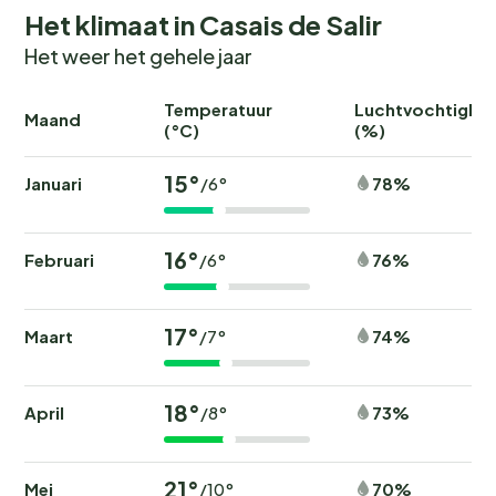
Het klimaat in Casais de Salir
Het weer het gehele jaar
Temperatuur
Luchtvochtighei
Maand
(°C)
(%)
15°
Januari
78%
/6°
16°
Februari
76%
/6°
17°
Maart
74%
/7°
18°
April
73%
/8°
21°
Mei
70%
/10°