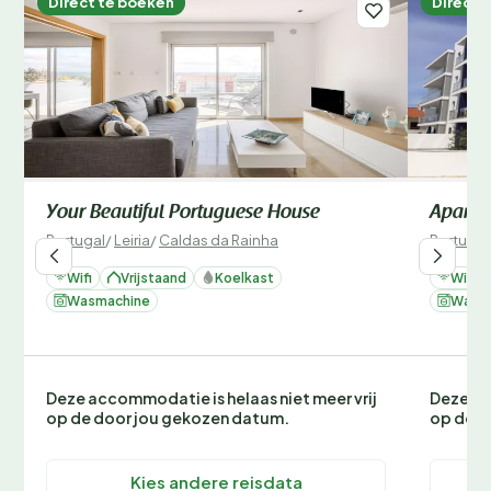
Direct te boeken
Direct 
Your Beautiful Portuguese House
Apartm
Portugal
/
Leiria
/
Caldas da Rainha
Portugal
Wifi
Vrijstaand
Koelkast
Wifi
Wasmachine
Wasm
Deze accommodatie is helaas niet meer vrij
Deze ac
op de door jou gekozen datum.
op de d
Kies andere reisdata