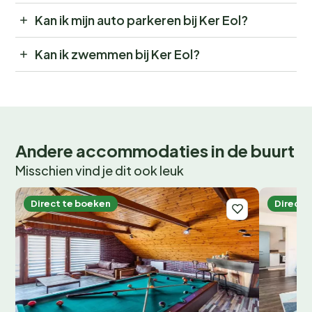
Kan ik mijn auto parkeren bij Ker Eol?
Kan ik zwemmen bij Ker Eol?
Andere accommodaties in de buurt
Misschien vind je dit ook leuk
Direct te boeken
Direct 