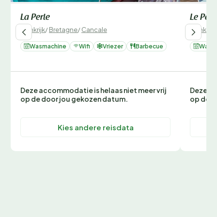
La Perle
Le Peti
Frankrijk
/
Bretagne
/
Cancale
Frankrijk
Wasmachine
Wifi
Vriezer
Barbecue
Wasm
Deze accommodatie is helaas niet meer vrij
Deze ac
op de door jou gekozen datum.
op de d
Kies andere reisdata