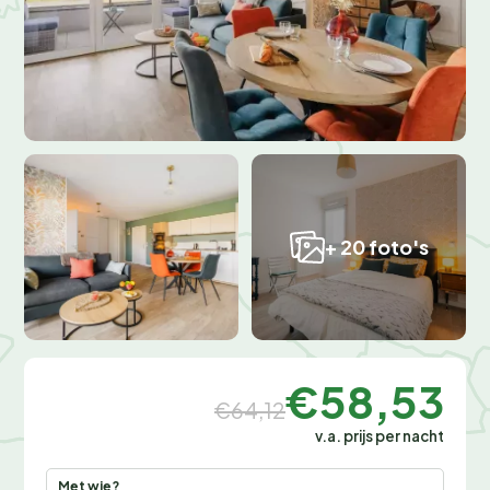
+ 20 foto's
€58,53
€64,12
v.a. prijs per nacht
Met wie?