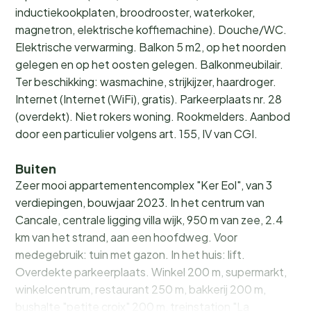
inductiekookplaten, broodrooster, waterkoker,
magnetron, elektrische koffiemachine). Douche/WC.
Elektrische verwarming. Balkon 5 m2, op het noorden
gelegen en op het oosten gelegen. Balkonmeubilair.
Ter beschikking: wasmachine, strijkijzer, haardroger.
Internet (Internet (WiFi), gratis). Parkeerplaats nr. 28
(overdekt). Niet rokers woning. Rookmelders. Aanbod
door een particulier volgens art. 155, IV van CGI.
Buiten
Zeer mooi appartementencomplex "Ker Eol", van 3
verdiepingen, bouwjaar 2023. In het centrum van
Cancale, centrale ligging villa wijk, 950 m van zee, 2.4
km van het strand, aan een hoofdweg. Voor
medegebruik: tuin met gazon. In het huis: lift.
Overdekte parkeerplaats. Winkel 200 m, supermarkt,
winkelcentrum, restaurant 250 m, bakkerij 200 m,
bushalte "petite croix" 200 m, treinstation "La