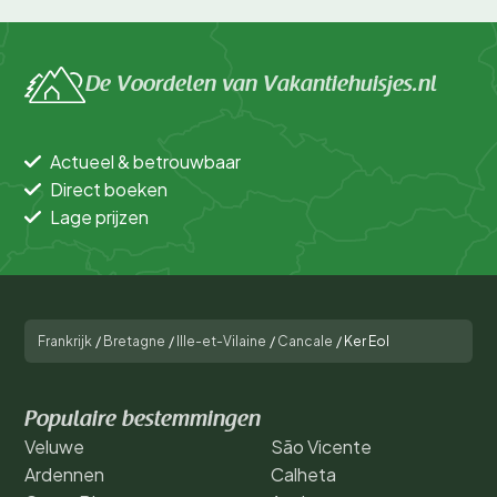
De Voordelen van Vakantiehuisjes.nl
Actueel & betrouwbaar
Direct boeken
Lage prijzen
Frankrijk
/
Bretagne
/
Ille-et-Vilaine
/
Cancale
/
Ker Eol
Populaire bestemmingen
Veluwe
São Vicente
Ardennen
Calheta