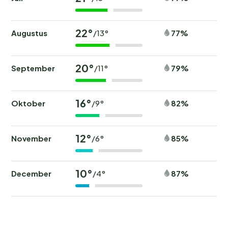
22°
Augustus
77%
/13°
20°
September
79%
/11°
16°
Oktober
82%
/9°
12°
November
85%
/6°
10°
December
87%
/4°