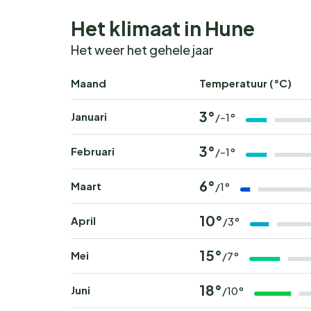
Het klimaat in Hune
Het weer het gehele jaar
Maand
Temperatuur (°C)
3°
Januari
/-1°
3°
Februari
/-1°
6°
Maart
/1°
10°
April
/3°
15°
Mei
/7°
18°
Juni
/10°