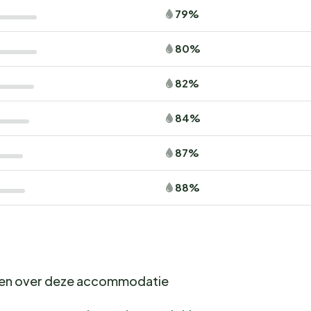
79%
80%
82%
84%
87%
88%
gen over deze accommodatie