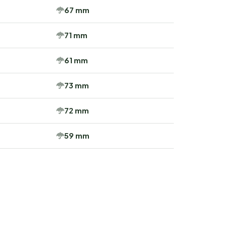
67 mm
71 mm
61 mm
73 mm
72 mm
59 mm