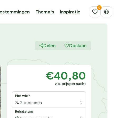
estemmingen
Thema's
Inspiratie
Delen
Opslaan
€40,80
v.a. prijs per nacht
Met wie?
2
personen
Reisdatum