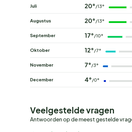
20°
Juli
/13°
20°
Augustus
/13°
17°
September
/10°
12°
Oktober
/7°
7°
November
/3°
4°
December
/0°
Veelgestelde vragen
Antwoorden op de meest gestelde vra