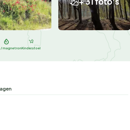
+ 31 foto's
 / magnetron
Kinderstoel
ragen