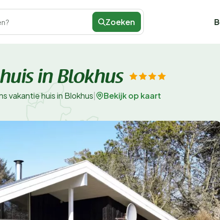
Zoeken
B
en?
huis in Blokhus
Bekijk op kaart
s vakantie huis in Blokhus
|