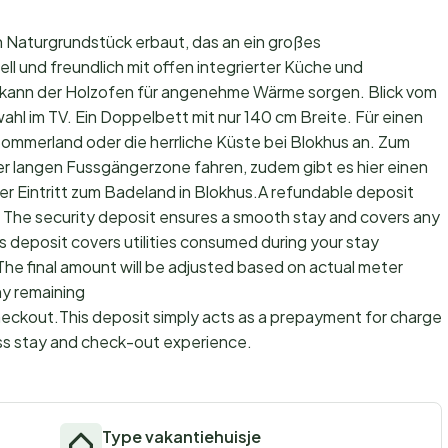
Naturgrundstück erbaut, das an ein großes
ell und freundlich mit offen integrierter Küche und
kann der Holzofen für angenehme Wärme sorgen. Blick vom
 im TV. Ein Doppelbett mit nur 140 cm Breite. Für einen
Sommerland oder die herrliche Küste bei Blokhus an. Zum
rer langen Fussgängerzone fahren, zudem gibt es hier einen
r Eintritt zum Badeland in Blokhus.A refundable deposit
. The security deposit ensures a smooth stay and covers any
s deposit covers utilities consumed during your stay
The final amount will be adjusted based on actual meter
ny remaining
checkout.This deposit simply acts as a prepayment for charges
ss stay and check-out experience.
Type vakantiehuisje