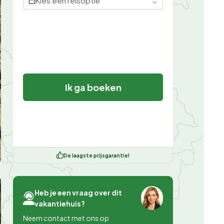
Kies een reisoptie
Ik ga boeken
De laagste prijsgarantie!
Heb je een vraag over dit
vakantiehuis?
Neem contact met ons op