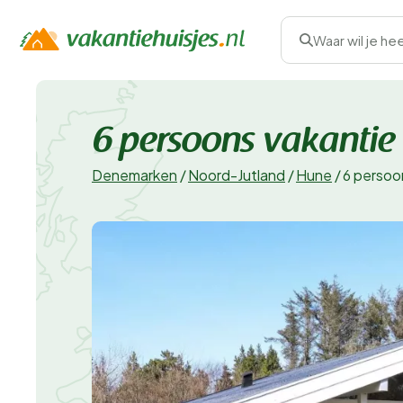
Waar wil je he
6 persoons vakantie 
Denemarken
/
Noord-Jutland
/
Hune
/
6 persoon