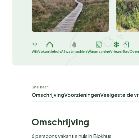
Wifi
Vakantiehuis
Afwasmachine
Wasmachine
Vriezer
Bad
Oven
Snel naar:
Omschrijving
Voorzieningen
Veelgestelde v
Omschrijving
6 persoons vakantie huis in Blokhus