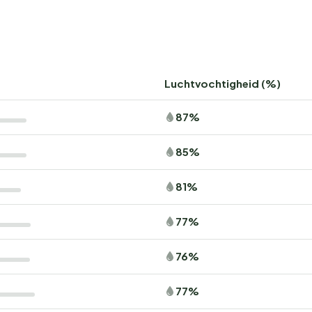
Luchtvochtigheid (%)
87%
85%
81%
77%
76%
77%