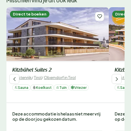
Misschien vind je dit ook leuk
Direct te boeken
Direct 
Kitzbühel Suites 2
Kitzbüh
Oostenrijk
/
Tirol
/
Oberndorf in Tirol
Oostenri
Sauna
Koelkast
Tuin
Vriezer
Sauna
Deze accommodatie is helaas niet meer vrij
Deze ac
op de door jou gekozen datum.
op de d