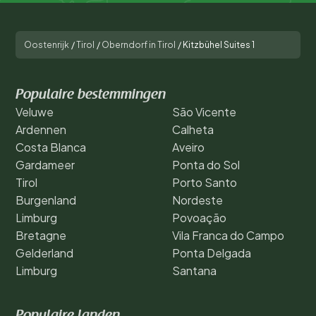
Oostenrijk
/
Tirol
/
Oberndorf in Tirol
/
Kitzbühel Suites 1
Populaire bestemmingen
Veluwe
São Vicente
Ardennen
Calheta
Costa Blanca
Aveiro
Gardameer
Ponta do Sol
Tirol
Porto Santo
Burgenland
Nordeste
Limburg
Povoação
Bretagne
Vila Franca do Campo
Gelderland
Ponta Delgada
Limburg
Santana
Populaire landen