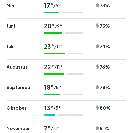
17°
Mei
73%
/6°
20°
Juni
75%
/9°
23°
Juli
74%
/11°
22°
Augustus
76%
/11°
18°
September
78%
/8°
13°
Oktober
80%
/3°
7°
November
81%
/-1°