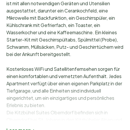
ist mit allen notwendigen Geräten und Utensilien
ausgestattet, darunter ein Cerankochfeld, eine
Mikrowelle mit Backfunktion, ein Geschirrspüler, ein
Kühlschrank mit Gefrierfach, ein Toaster, ein
Wasserkocher und eine Kaffeemaschine. Ein kleines
Starter-Kit mit Geschirrspültabs, Spülmittel (Probe),
Schwamm, Müllsäcken, Putz- und Geschirrtüchern wird
bei der Ankunft bereitgestellt.
Kostenloses WiFi und Satellitenfernsehen sorgen für
einen komfortablen und vernetzten Aufenthalt. Jedes
Apartment verfügt über einen eigenen Parkplatz in der
Tiefgarage, und alle Einheiten sind individuell
eingerichtet, um ein einzigartiges und persönliches
Erlebnis zu bieten.
Die Kitzbühel Suites Oberndorf befinden sich in
Oberndorf bei St. Johann in den Kitzbüheler Alpen und
sind ideal gelegen, um die Gegend zu erkunden. Die