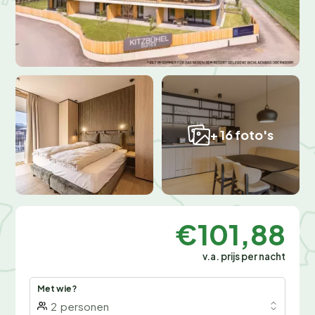
+ 16 foto's
€101,88
v.a. prijs per nacht
Met wie?
2
personen