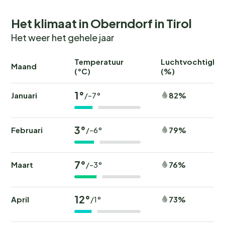
Het klimaat in Oberndorf in Tirol
Het weer het gehele jaar
Temperatuur
Luchtvochtighei
Maand
(°C)
(%)
1°
Januari
82%
/-7°
3°
Februari
79%
/-6°
7°
Maart
76%
/-3°
12°
April
73%
/1°