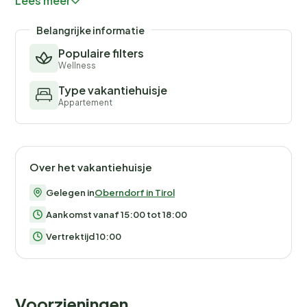
Lees meer
Gäste haben Zugang zu einem Wellnessbereich mit
Saunas sowie freien Eintritt in die Badewelten in St.
Belangrijke informatie
Johann in Tirol. Zur Unterkunft gehört auch eine
Populaire filters
Gästekarte, die Ermäßigungen und Vorteile bei nahe
Wellness
gelegenen Attraktionen bietet.
Type vakantiehuisje
Appartement
Over het vakantiehuisje
Gelegen in
Oberndorf in Tirol
Aankomst vanaf 15:00 tot 18:00
Vertrektijd 10:00
Voorzieningen