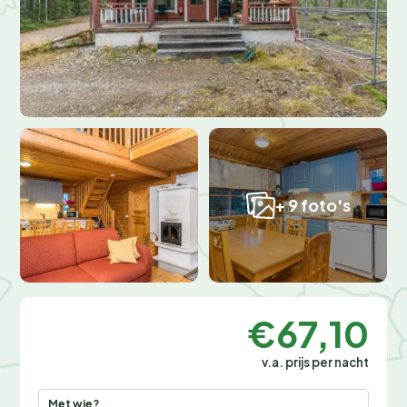
+ 9 foto's
€67,10
v.a. prijs per nacht
Met wie?