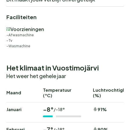
Faciliteiten
Voorzieningen
Afwasmachine
Tv
Wasmachine
Het klimaat in Vuostimojärvi
Het weer het gehele jaar
Temperatuur
Luchtvochtighei
Maand
(°C)
(%)
-8°
Januari
91%
/-18°
-7°
Februari
90%
/-18°