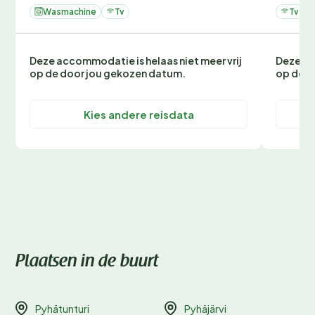
Wasmachine
Tv
Tv
Deze accommodatie is helaas niet meer vrij
Deze ac
op de door jou gekozen datum.
op de d
Kies andere reisdata
Plaatsen in de buurt
Pyhätunturi
Pyhäjärvi