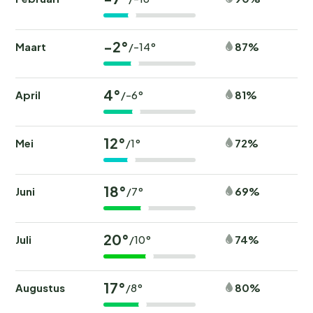
-2°
Maart
87%
/-14°
4°
April
81%
/-6°
12°
Mei
72%
/1°
18°
Juni
69%
/7°
20°
Juli
74%
/10°
17°
Augustus
80%
/8°