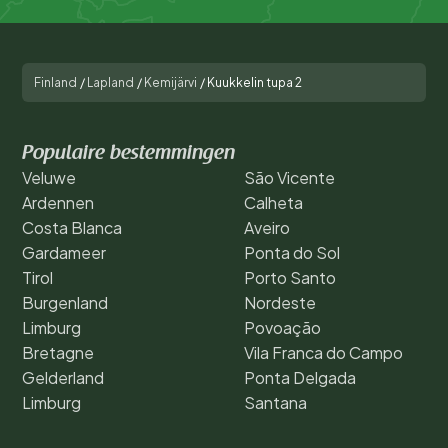
Finland
/
Lapland
/
Kemijärvi
/
Kuukkelin tupa 2
Populaire bestemmingen
Veluwe
São Vicente
Ardennen
Calheta
Costa Blanca
Aveiro
Gardameer
Ponta do Sol
Tirol
Porto Santo
Burgenland
Nordeste
Limburg
Povoação
Bretagne
Vila Franca do Campo
Gelderland
Ponta Delgada
Limburg
Santana