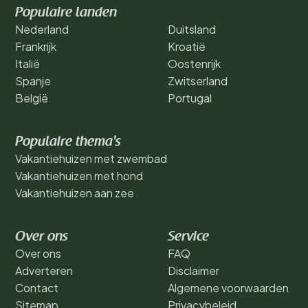
Populaire landen
Nederland
Duitsland
Frankrijk
Kroatië
Italië
Oostenrijk
Spanje
Zwitserland
België
Portugal
Populaire thema's
Vakantiehuizen met zwembad
Vakantiehuizen met hond
Vakantiehuizen aan zee
Over ons
Service
Over ons
FAQ
Adverteren
Disclaimer
Contact
Algemene voorwaarden
Sitemap
Privacybeleid