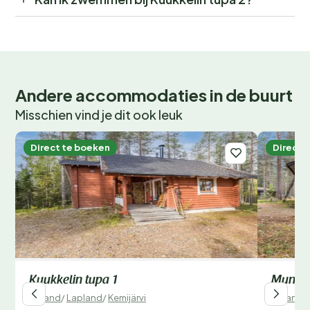
Andere accommodaties in de buurt
Misschien vind je dit ook leuk
Direct te boeken
Direct 
Kuukkelin tupa 1
Munke
Finland
/
Lapland
/
Kemijärvi
Finland
/