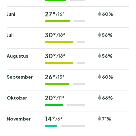
27°
Juni
60%
/16°
30°
Juli
56%
/18°
30°
Augustus
56%
/18°
26°
September
60%
/15°
20°
Oktober
66%
/11°
14°
November
71%
/6°