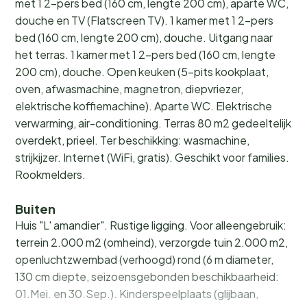
met 1 2-pers bed (160 cm, lengte 200 cm), aparte WC,
douche en TV (Flatscreen TV). 1 kamer met 1 2-pers
bed (160 cm, lengte 200 cm), douche. Uitgang naar
het terras. 1 kamer met 1 2-pers bed (160 cm, lengte
200 cm), douche. Open keuken (5-pits kookplaat,
oven, afwasmachine, magnetron, diepvriezer,
elektrische koffiemachine). Aparte WC. Elektrische
verwarming, air-conditioning. Terras 80 m2 gedeeltelijk
overdekt, prieel. Ter beschikking: wasmachine,
strijkijzer. Internet (WiFi, gratis). Geschikt voor families.
Rookmelders.
Buiten
Huis "L' amandier". Rustige ligging. Voor alleengebruik:
terrein 2.000 m2 (omheind), verzorgde tuin 2.000 m2,
openluchtzwembad (verhoogd) rond (6 m diameter,
130 cm diepte, seizoensgebonden beschikbaarheid:
01.Mei. en 30.Sep.). Kinderspeelplaats (glijbaan,