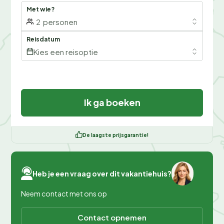
Met wie?
2
personen
Reisdatum
Kies een reisoptie
Ik ga boeken
De laagste prijsgarantie!
Heb je een vraag over dit vakantiehuis?
Neem contact met ons op
Contact opnemen