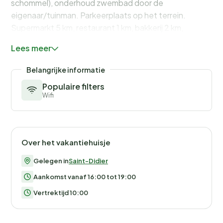
schommel), onderhoud zwembad door de
eigenaar/tuinman. Parkeerplaats op het terrein.
Supermarkt 5 km, restaurant 1 km, bakkerij 2 km,
bushalte "St Didier LAVOIR1" 2 km. Attracties in de
Lees meer
buurt: Carpentras 8 km, L'Isle sur la Sorgue 15 km,
Gordes 22 km, Avignon 31 km. Object referentie:
Belangrijke informatie
FR8038.105.1 is gelegen op hetzelfde terrein.
Populaire filters
Wifi
Over het vakantiehuisje
Gelegen in
Saint-Didier
Aankomst vanaf 16:00 tot 19:00
Vertrektijd 10:00