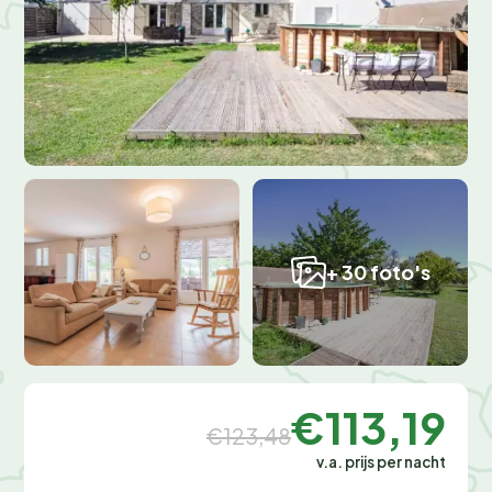
+ 30 foto's
€113,19
€123,48
v.a. prijs per nacht