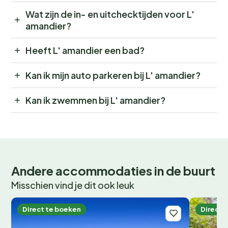
Wat zijn de in- en uitchecktijden voor L'
amandier?
Heeft L' amandier een bad?
Kan ik mijn auto parkeren bij L' amandier?
Kan ik zwemmen bij L' amandier?
Andere accommodaties in de buurt
Misschien vind je dit ook leuk
Direct te boeken
Direct 