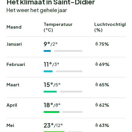
Het klimaat in Saint-Didier
Het weer het gehele jaar
Temperatuur
Luchtvochtighei
Maand
(°C)
(%)
9°
Januari
75%
/2°
11°
Februari
69%
/3°
15°
Maart
65%
/5°
18°
April
62%
/8°
23°
Mei
63%
/12°