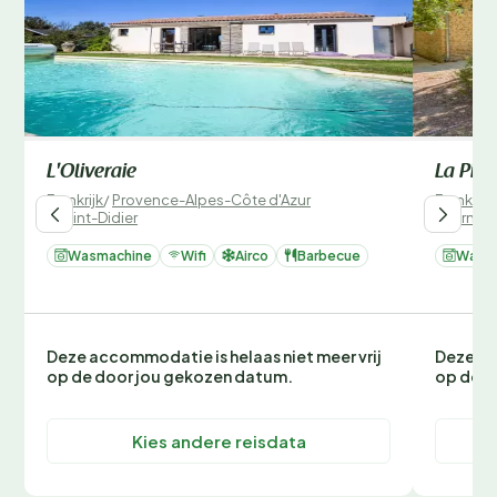
L'Oliveraie
La Pin
Frankrijk
/
Provence-Alpes-Côte d'Azur
Frankrijk
/
Saint-Didier
/
Pernes-
Wasmachine
Wifi
Airco
Barbecue
Wasm
Deze accommodatie is helaas niet meer vrij
Deze ac
op de door jou gekozen datum.
op de d
Kies andere reisdata