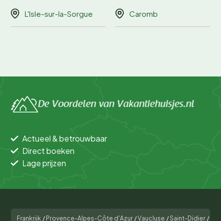
L'Isle-sur-la-Sorgue
Caromb
De Voordelen van Vakantiehuisjes.nl
Actueel & betrouwbaar
Direct boeken
Lage prijzen
Frankrijk
/
Provence-Alpes-Côte d'Azur
/
Vaucluse
/
Saint-Didier
/
L' 