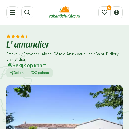
L' amandier
Frankrijk
/
Provence-Alpes-Côte d'Azur
/
Vaucluse
/
Saint-Didier
/
L' amandier
Bekijk op kaart
|
Delen
Opslaan