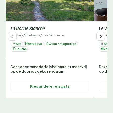
La Roche Blanche
Le Vill
Frankrijk
/
Bretagne
/
Saint-Lunaire
Frankrijk
Wifi
Barbecue
Oven / magnetron
Afwas
Douche
Vrieze
Deze accommodatie is helaas niet meer vrij
Deze ac
op de door jou gekozen datum.
op de d
Kies andere reisdata