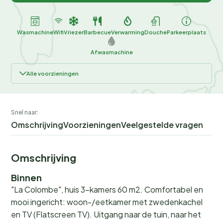
Wasmachine
Wifi
Vriezer
Barbecue
Verwarming
Douche
Parkeerplaats
Afwasmachine
Alle voorzieningen
Snel naar:
Omschrijving
Voorzieningen
Veelgestelde vragen
Omschrijving
Binnen
"La Colombe", huis 3-kamers 60 m2. Comfortabel en
mooi ingericht: woon-/eetkamer met zwedenkachel
en TV (Flatscreen TV). Uitgang naar de tuin, naar het