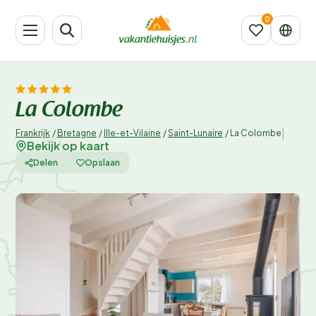
La Colombe
|
Frankrijk
/
Bretagne
/
Ille-et-Vilaine
/
Saint-Lunaire
/
La Colombe
Bekijk op kaart
Delen
Opslaan