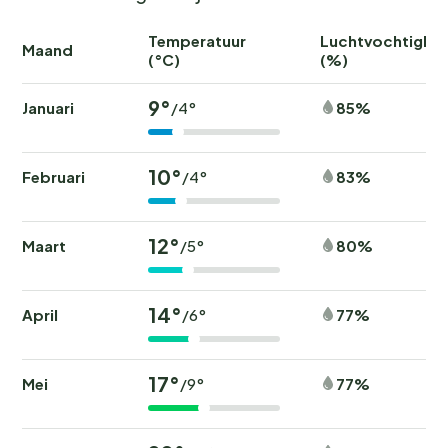
Temperatuur
Luchtvochtighei
Maand
(°C)
(%)
9°
Januari
85%
/4°
10°
Februari
83%
/4°
12°
Maart
80%
/5°
14°
April
77%
/6°
17°
Mei
77%
/9°