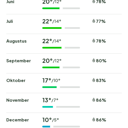
20°
Juni
78%
/12°
22°
Juli
77%
/14°
22°
Augustus
78%
/14°
20°
September
80%
/12°
17°
Oktober
83%
/10°
13°
November
86%
/7°
10°
December
86%
/5°