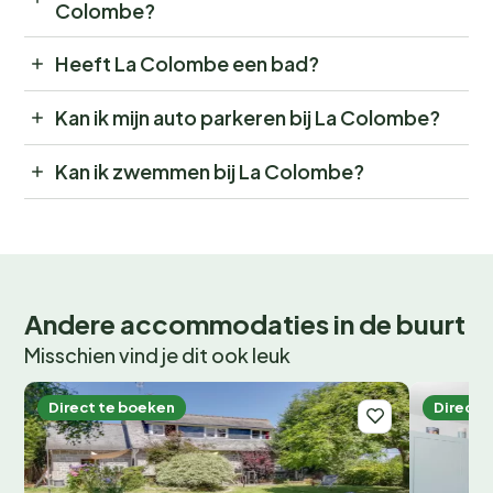
Colombe?
Heeft La Colombe een bad?
Kan ik mijn auto parkeren bij La Colombe?
Kan ik zwemmen bij La Colombe?
Andere accommodaties in de buurt
Misschien vind je dit ook leuk
Direct te boeken
Direct 