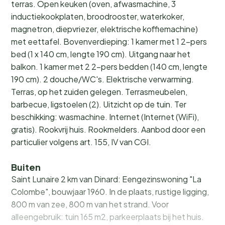
terras. Open keuken (oven, afwasmachine, 3
inductiekookplaten, broodrooster, waterkoker,
magnetron, diepvriezer, elektrische koffiemachine)
met eettafel. Bovenverdieping: 1 kamer met 1 2-pers
bed (1 x 140 cm, lengte 190 cm). Uitgang naar het
balkon. 1 kamer met 2 2-pers bedden (140 cm, lengte
190 cm). 2 douche/WC's. Elektrische verwarming.
Terras, op het zuiden gelegen. Terrasmeubelen,
barbecue, ligstoelen (2). Uitzicht op de tuin. Ter
beschikking: wasmachine. Internet (Internet (WiFi),
gratis). Rookvrij huis. Rookmelders. Aanbod door een
particulier volgens art. 155, IV van CGI.
Buiten
Saint Lunaire 2 km van Dinard: Eengezinswoning "La
Colombe", bouwjaar 1960. In de plaats, rustige ligging,
800 m van zee, 800 m van het strand. Voor
alleengebruik: tuin 165 m2, parkeerplaats bij het huis.