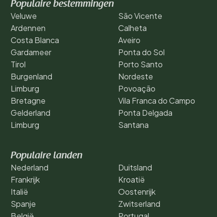
Populaire bestemmingen
Veluwe
São Vicente
Ardennen
Calheta
Costa Blanca
Aveiro
Gardameer
Ponta do Sol
Tirol
Porto Santo
Burgenland
Nordeste
Limburg
Povoação
Bretagne
Vila Franca do Campo
Gelderland
Ponta Delgada
Limburg
Santana
Populaire landen
Nederland
Duitsland
Frankrijk
Kroatië
Italië
Oostenrijk
Spanje
Zwitserland
België
Portugal