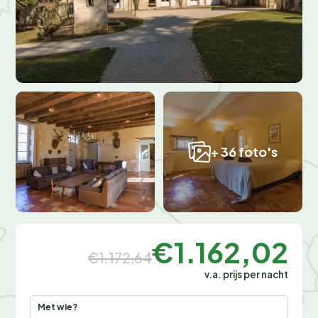
+ 36 foto's
€1.162,02
€1.172,64
v.a. prijs per nacht
Met wie?