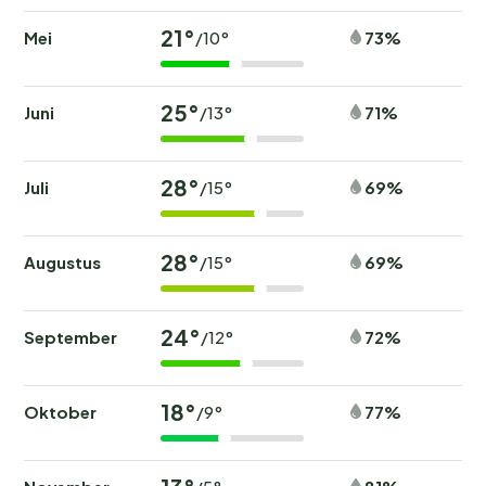
21°
Mei
73%
/10°
25°
Juni
71%
/13°
28°
Juli
69%
/15°
28°
Augustus
69%
/15°
24°
September
72%
/12°
18°
Oktober
77%
/9°