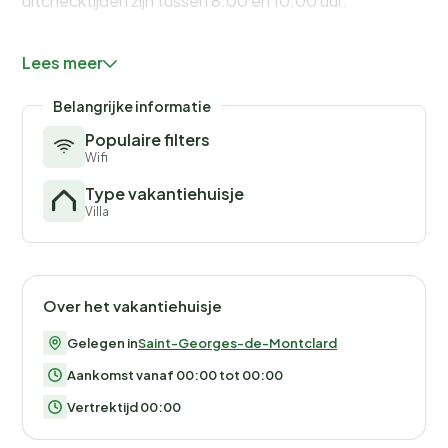
uitchecktijden zijn tussen 8.00 en 10.00 uur.
Indien de woning in slechte staat wordt achtergelaten
Lees meer
en er extra schoonmaak nodig is, worden de kosten
hiervan in mindering gebracht op de borg, tegen een
Belangrijke informatie
bedrag van € 40,-/uur.
Populaire filters
Wifi
Type vakantiehuisje
Villa
Over het vakantiehuisje
Gelegen in
Saint-Georges-de-Montclard
Aankomst vanaf 00:00 tot 00:00
Vertrektijd 00:00