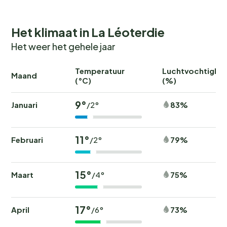
Het klimaat in La Léoterdie
Het weer het gehele jaar
Temperatuur
Luchtvochtighei
Maand
(°C)
(%)
9°
Januari
83%
/2°
11°
Februari
79%
/2°
15°
Maart
75%
/4°
17°
April
73%
/6°