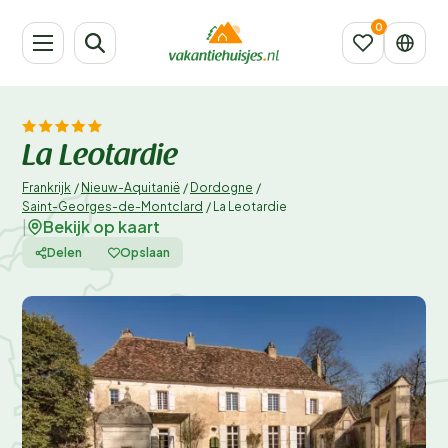
La Leotardie
Frankrijk
/
Nieuw-Aquitanië
/
Dordogne
/
Saint-Georges-de-Montclard
/
La Leotardie
Bekijk op kaart
|
Delen
Opslaan