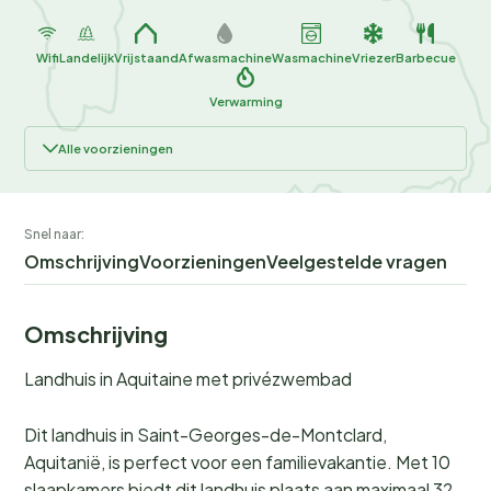
Wifi
Landelijk
Vrijstaand
Afwasmachine
Wasmachine
Vriezer
Barbecue
Verwarming
Alle voorzieningen
Snel naar:
Omschrijving
Voorzieningen
Veelgestelde vragen
Omschrijving
Landhuis in Aquitaine met privézwembad
Dit landhuis in Saint-Georges-de-Montclard,
Aquitanië, is perfect voor een familievakantie. Met 10
slaapkamers biedt dit landhuis plaats aan maximaal 32