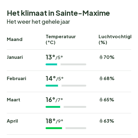
Het klimaat in Sainte-Maxime
Het weer het gehele jaar
Temperatuur
Luchtvochtighei
Maand
(°C)
(%)
13°
Januari
70%
/5°
14°
Februari
68%
/5°
16°
Maart
65%
/7°
18°
April
63%
/9°