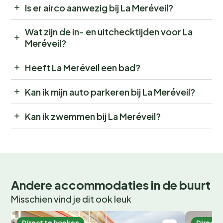
Is er airco aanwezig bij La Meréveil?
Wat zijn de in- en uitchecktijden voor La
Meréveil?
Heeft La Meréveil een bad?
Kan ik mijn auto parkeren bij La Meréveil?
Kan ik zwemmen bij La Meréveil?
Andere accommodaties in de buurt
Misschien vind je dit ook leuk
Direct te boeken
Direct 