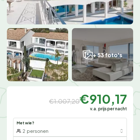
+ 53 foto's
€910,17
€1.007,20
v.a. prijs per nacht
Met wie?
2
personen