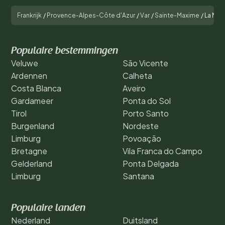
Frankrijk
/
Provence-Alpes-Côte d'Azur
/
Var
/
Sainte-Maxime
/
La Mer
Populaire bestemmingen
Veluwe
São Vicente
Ardennen
Calheta
Costa Blanca
Aveiro
Gardameer
Ponta do Sol
Tirol
Porto Santo
Burgenland
Nordeste
Limburg
Povoação
Bretagne
Vila Franca do Campo
Gelderland
Ponta Delgada
Limburg
Santana
Populaire landen
Nederland
Duitsland