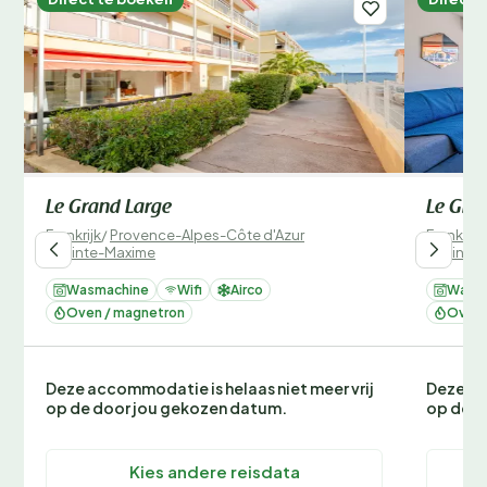
Le Grand Large
Le Gra
Frankrijk
/
Provence-Alpes-Côte d'Azur
Frankrijk
/
Sainte-Maxime
/
Sainte
Wasmachine
Wifi
Airco
Wasm
Oven / magnetron
Oven 
Deze accommodatie is helaas niet meer vrij
Deze ac
op de door jou gekozen datum.
op de d
Kies andere reisdata