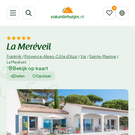
La Meréveil
Frankrijk
/
Provence-Alpes-Côte d'Azur
/
Var
/
Sainte-Maxime
/
La Meréveil
Bekijk op kaart
|
Delen
Opslaan