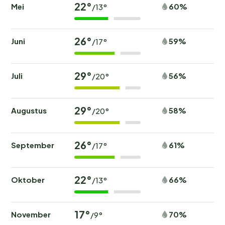
22°
Mei
60%
/13°
26°
Juni
59%
/17°
29°
Juli
56%
/20°
29°
Augustus
58%
/20°
26°
September
61%
/17°
22°
Oktober
66%
/13°
17°
November
70%
/9°