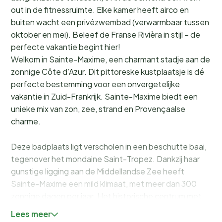
out in de fitnessruimte. Elke kamer heeft airco en
buiten wacht een privézwembad (verwarmbaar tussen
oktober en mei). Beleef de Franse Rivièra in stijl – de
perfecte vakantie begint hier!
Welkom in Sainte-Maxime, een charmant stadje aan de
zonnige Côte d’Azur. Dit pittoreske kustplaatsje is dé
perfecte bestemming voor een onvergetelijke
vakantie in Zuid-Frankrijk. Sainte-Maxime biedt een
unieke mix van zon, zee, strand en Provençaalse
charme.
Deze badplaats ligt verscholen in een beschutte baai,
tegenover het mondaine Saint-Tropez. Dankzij haar
gunstige ligging aan de Middellandse Zee heeft
Sainte-Maxime een mild klimaat, met meer dan 300
zonnige dagen per jaar. Het historische centrum met
zijn sfeervolle pleinen, kleurrijke markten en
Lees meer
uitnodigende terrassen straalt authenticiteit en