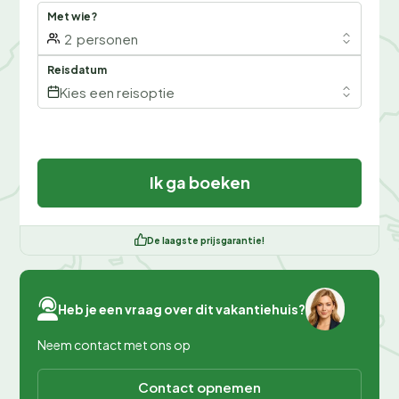
Met wie?
2
personen
Reisdatum
Kies een reisoptie
Ik ga boeken
De laagste prijsgarantie!
Heb je een vraag over dit vakantiehuis?
Neem contact met ons op
Contact opnemen