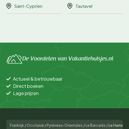
Saint-Cyprien
Tautavel
De Voordelen van Vakantiehuisjes.nl
Actueel & betrouwbaar
Direct boeken
Lage prijzen
Frankrijk
/
Occitanië
/
Pyrénées-Orientales
/
Le Barcarès
/
Le Hameau 