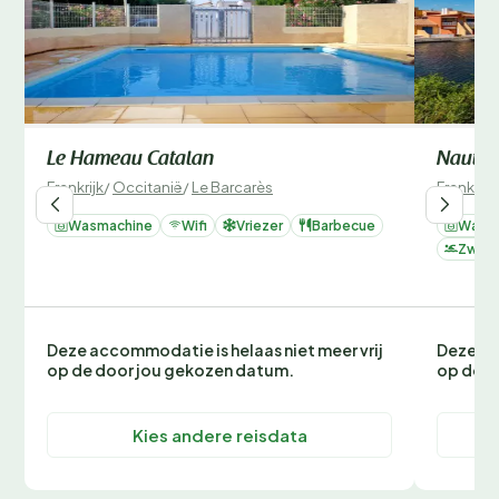
Le Hameau Catalan
Nautic
Frankrijk
/
Occitanië
/
Le Barcarès
Frankrijk
Wasmachine
Wifi
Vriezer
Barbecue
Wasm
Zwemb
Deze accommodatie is helaas niet meer vrij
Deze ac
op de door jou gekozen datum.
op de d
Kies andere reisdata