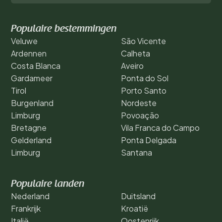
Populaire bestemmingen
Veluwe
São Vicente
Ardennen
Calheta
Costa Blanca
Aveiro
Gardameer
Ponta do Sol
Tirol
Porto Santo
Burgenland
Nordeste
Limburg
Povoação
Bretagne
Vila Franca do Campo
Gelderland
Ponta Delgada
Limburg
Santana
Populaire landen
Nederland
Duitsland
Frankrijk
Kroatië
Italië
Oostenrijk