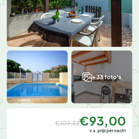
+ 33 foto's
€93,00
€109,33
v.a. prijs per nacht