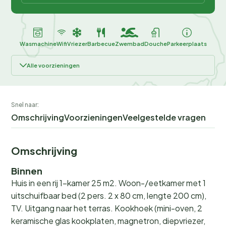
Wasmachine
Wifi
Vriezer
Barbecue
Zwembad
Douche
Parkeerplaats
Alle voorzieningen
Snel naar:
Omschrijving
Voorzieningen
Veelgestelde vragen
Omschrijving
Binnen
Huis in een rij 1-kamer 25 m2. Woon-/eetkamer met 1
uitschuifbaar bed (2 pers. 2 x 80 cm, lengte 200 cm),
TV. Uitgang naar het terras. Kookhoek (mini-oven, 2
keramische glas kookplaten, magnetron, diepvriezer,