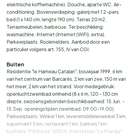
elektrische koffiemachine). Douche, aparte WC. Air-
conditioning. Bovenverdieping: galerij met 1 2-pers
bed (1 x 140 cm, lengte 190 cm). Terras 20 m2.
Terrasmeubelen, barbecue. Ter beschikking:
wasmachine. Internet (Internet (WiFi), extra).
Parkeerplaats. Rookmelders. Aanbod door een
particulier volgens art. 155, IV van CGI.
Buiten
Residentie "le Hameau Catalan", bouwjaar 1999. 6 km
van het centrum van Barcarès, 2 km van zee, 150 m van
het meer, 2 km van het strand. Voor medegebruik:
openluchtzwembad omheind (8 x 6 m, 120 - 130 cm
diepte, seizoensgebonden beschikbaarheid: 15.Jun. -
15.Sep. openingstijden zwembad: 09:00-19:00).
Parkeerplaats. Winkel 1 km, levensmiddelenwinkel 3 km,
supermarkt 5 km, restaurant 1 km, bakkerij 1 km,
bushalte "Pêcheurs" 500 m, treinstation "La Franqui"