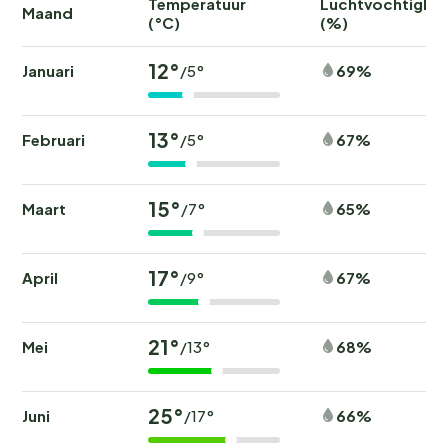
Temperatuur
Luchtvochtighei
Maand
(°C)
(%)
12°
Januari
69%
/5°
13°
Februari
67%
/5°
15°
Maart
65%
/7°
17°
April
67%
/9°
21°
Mei
68%
/13°
25°
Juni
66%
/17°