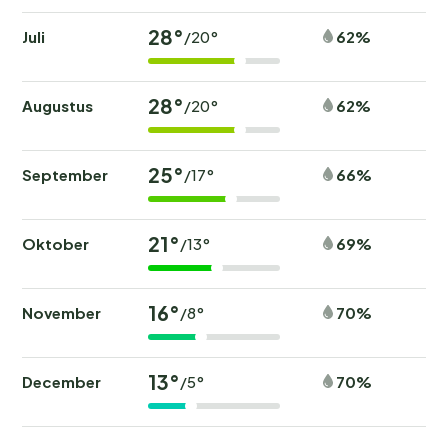
28°
Juli
62%
/20°
28°
Augustus
62%
/20°
25°
September
66%
/17°
21°
Oktober
69%
/13°
16°
November
70%
/8°
13°
December
70%
/5°