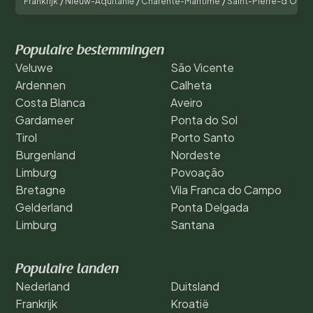
Frankrijk
/
Nieuw-Aquitanië
/
Charente-Maritime
/
Saint-Pierre-d'Olér
Populaire bestemmingen
Veluwe
São Vicente
Ardennen
Calheta
Costa Blanca
Aveiro
Gardameer
Ponta do Sol
Tirol
Porto Santo
Burgenland
Nordeste
Limburg
Povoação
Bretagne
Vila Franca do Campo
Gelderland
Ponta Delgada
Limburg
Santana
Populaire landen
Nederland
Duitsland
Frankrijk
Kroatië