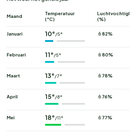
Temperatuur
Luchtvochtighei
Maand
(°C)
(%)
10°
Januari
82%
/5°
11°
Februari
80%
/5°
13°
Maart
78%
/7°
15°
April
76%
/8°
18°
Mei
77%
/11°