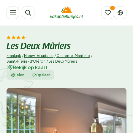
Les Deux Mûriers
Frankrijk
/
Nieuw-Aquitanië
/
Charente-Maritime
/
Saint-Pierre-d'Oléron
/
Les Deux Mûriers
Bekijk op kaart
|
Delen
Opslaan