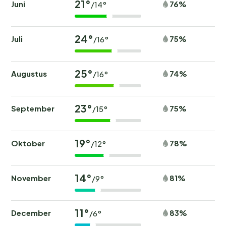
21°
Juni
76%
/14°
24°
Juli
75%
/16°
25°
Augustus
74%
/16°
23°
September
75%
/15°
19°
Oktober
78%
/12°
14°
November
81%
/9°
11°
December
83%
/6°