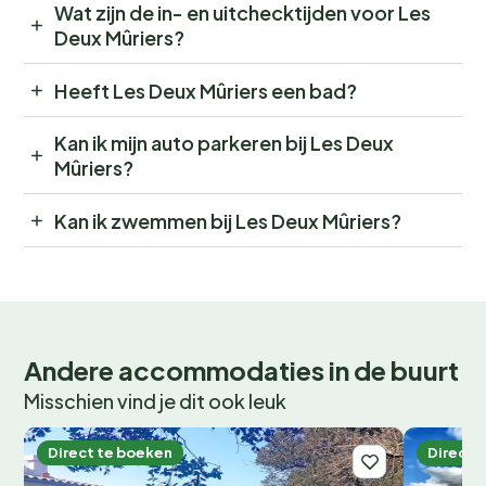
Wat zijn de in- en uitchecktijden voor Les
Deux Mûriers?
Heeft Les Deux Mûriers een bad?
Kan ik mijn auto parkeren bij Les Deux
Mûriers?
Kan ik zwemmen bij Les Deux Mûriers?
Andere accommodaties in de buurt
Misschien vind je dit ook leuk
Direct te boeken
Direct 