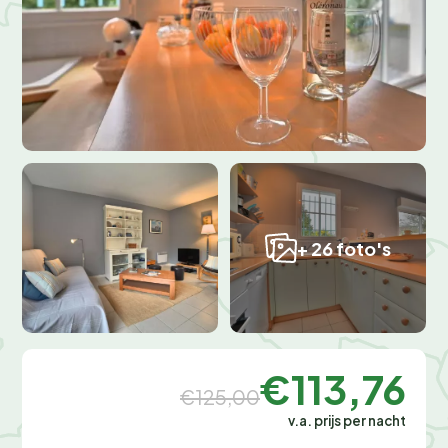
+ 26 foto's
€113,76
€125,00
v.a. prijs per nacht