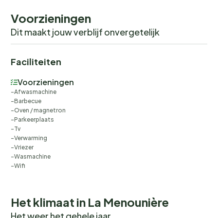
Voorzieningen
Dit maakt jouw verblijf onvergetelijk
Faciliteiten
Voorzieningen
Afwasmachine
Barbecue
Oven / magnetron
Parkeerplaats
Tv
Verwarming
Vriezer
Wasmachine
Wifi
Het klimaat in La Menounière
Het weer het gehele jaar