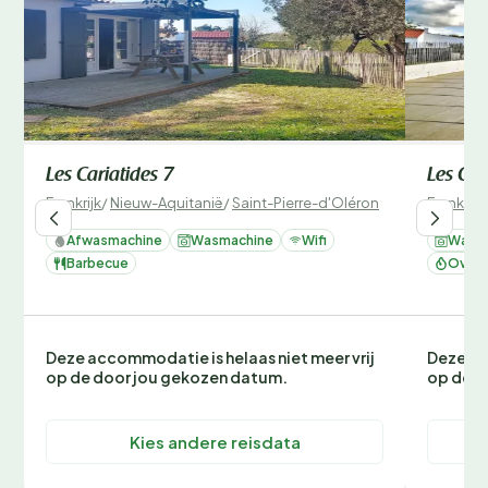
Les Cariatides 7
Les Car
Frankrijk
/
Nieuw-Aquitanië
/
Saint-Pierre-d'Oléron
Frankrijk
Afwasmachine
Wasmachine
Wifi
Wasm
Barbecue
Oven 
Deze accommodatie is helaas niet meer vrij
Deze ac
op de door jou gekozen datum.
op de d
Kies andere reisdata