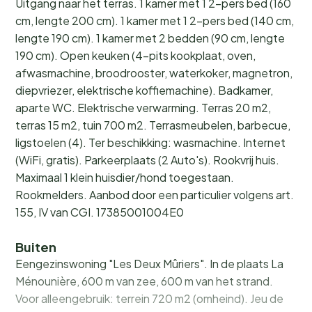
Uitgang naar het terras. 1 kamer met 1 2-pers bed (160
cm, lengte 200 cm). 1 kamer met 1 2-pers bed (140 cm,
lengte 190 cm). 1 kamer met 2 bedden (90 cm, lengte
190 cm). Open keuken (4-pits kookplaat, oven,
afwasmachine, broodrooster, waterkoker, magnetron,
diepvriezer, elektrische koffiemachine). Badkamer,
aparte WC. Elektrische verwarming. Terras 20 m2,
terras 15 m2, tuin 700 m2. Terrasmeubelen, barbecue,
ligstoelen (4). Ter beschikking: wasmachine. Internet
(WiFi, gratis). Parkeerplaats (2 Auto's). Rookvrij huis.
Maximaal 1 klein huisdier/hond toegestaan.
Rookmelders. Aanbod door een particulier volgens art.
155, IV van CGI. 17385001004E0
Buiten
Eengezinswoning "Les Deux Mûriers". In de plaats La
Ménounière, 600 m van zee, 600 m van het strand.
Voor alleengebruik: terrein 720 m2 (omheind). Jeu de