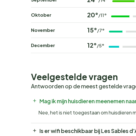
20°
Oktober
/11°
15°
November
/7°
12°
December
/5°
Veelgestelde vragen
Antwoorden op de meest gestelde vra
Mag ik mijn huisdieren meenemen naa
Nee, het is niet toegestaan om huisdieren 
Is er wifi beschikbaar bij Les Sables d