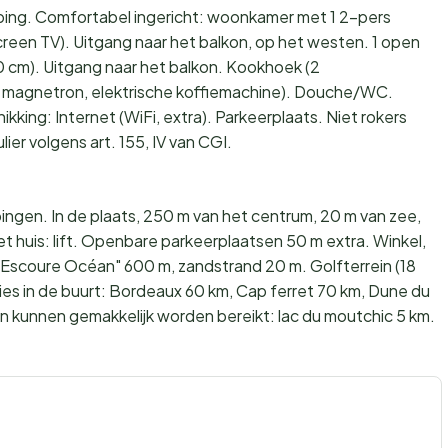
ing. Comfortabel ingericht: woonkamer met 1 2-pers
creen TV). Uitgang naar het balkon, op het westen. 1 open
0 cm). Uitgang naar het balkon. Kookhoek (2
, magnetron, elektrische koffiemachine). Douche/WC.
ikking: Internet (WiFi, extra). Parkeerplaats. Niet rokers
er volgens art. 155, IV van CGI.
pingen. In de plaats, 250 m van het centrum, 20 m van zee,
et huis: lift. Openbare parkeerplaatsen 50 m extra. Winkel,
l'Escoure Océan" 600 m, zandstrand 20 m. Golfterrein (18
ties in de buurt: Bordeaux 60 km, Cap ferret 70 km, Dune du
n kunnen gemakkelijk worden bereikt: lac du moutchic 5 km.