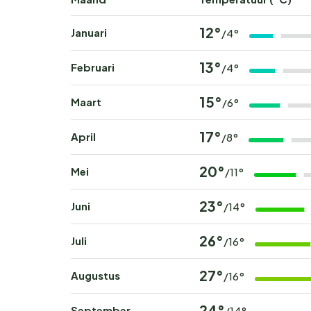
12°
Januari
/4°
13°
Februari
/4°
15°
Maart
/6°
17°
April
/8°
20°
Mei
/11°
23°
Juni
/14°
26°
Juli
/16°
27°
Augustus
/16°
24°
September
/14°