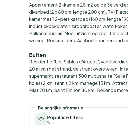
Appartement 2-kamers 28 m2 op de 3e verdiep
divanbed (2 x 80 cm, lengte 200 cm), TV (Flats
kamer met 1 2-pers kastbed (160 cm, lengte 19
inductiekookplaten, broodrooster, waterkoker
Balkonmeubilair. Mooi uitzicht op zee. Ter besch
woning. Rookmelders. Aanbod door een particuli
Buiten
Residentie "Les Sables d'Argent", van 3 verdie
20 m van het strand, de straat oversteken. In h
supermarkt, restaurant 300 m, bushalte "Salle 
holes) 2 km, tennis 2 km, manege 15 km. Attrac
Pilat 70 km, Saint Emilion 80 km. Bekende mere
Belangrijke informatie
Populaire filters
Wifi