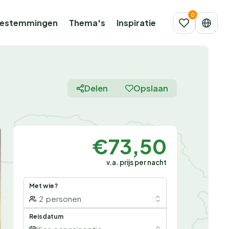
estemmingen
Thema's
Inspiratie
Delen
Opslaan
€73,50
v.a. prijs per nacht
Met wie?
2
personen
Reisdatum