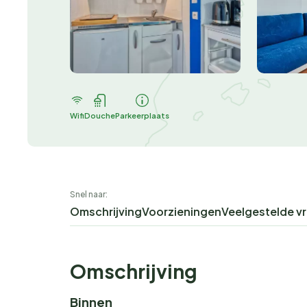
Wifi
Douche
Parkeerplaats
Snel naar:
Omschrijving
Voorzieningen
Veelgestelde v
Omschrijving
Binnen