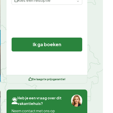
Kies een reisoptie
Ik ga boeken
De laagste prijsgarantie!
Heb je een vraag over dit
vakantiehuis?
Neem contact met ons op