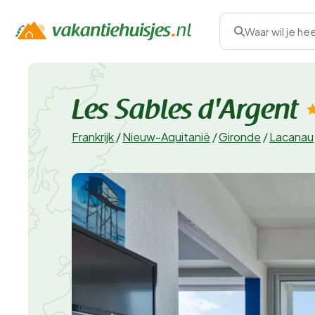
Waar wil je he
Les Sables d'Argent
Frankrijk
/
Nieuw-Aquitanië
/
Gironde
/
Lacanau