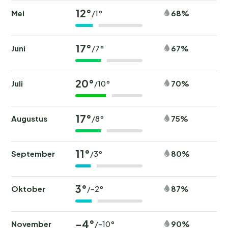
12°
Mei
68%
/1°
17°
Juni
67%
/7°
20°
Juli
70%
/10°
17°
Augustus
75%
/8°
11°
September
80%
/3°
3°
Oktober
87%
/-2°
-4°
November
90%
/-10°