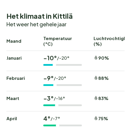
Het klimaat in Kittilä
Het weer het gehele jaar
Temperatuur
Luchtvochtighei
Maand
(°C)
(%)
-10°
Januari
90%
/-20°
-9°
Februari
88%
/-20°
-3°
Maart
83%
/-16°
4°
April
75%
/-7°