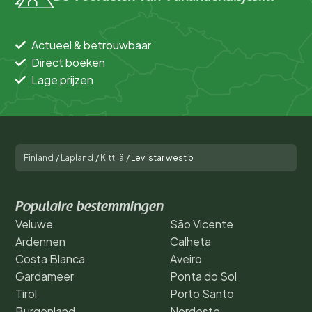
Actueel & betrouwbaar
Direct boeken
Lage prijzen
Finland
/
Lapland
/
Kittilä
/
Levi star west b
Populaire bestemmingen
Veluwe
São Vicente
Ardennen
Calheta
Costa Blanca
Aveiro
Gardameer
Ponta do Sol
Tirol
Porto Santo
Burgenland
Nordeste