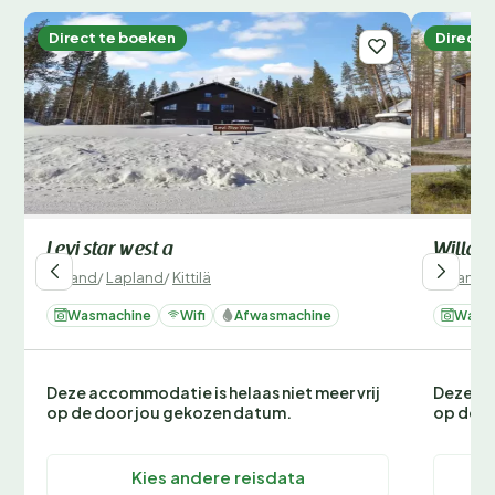
Direct te boeken
Direct 
Levi star west a
Willa l
Finland
/
Lapland
/
Kittilä
Finland
/
Wasmachine
Wifi
Afwasmachine
Wasm
Deze accommodatie is helaas niet meer vrij
Deze ac
op de door jou gekozen datum.
op de d
Kies andere reisdata