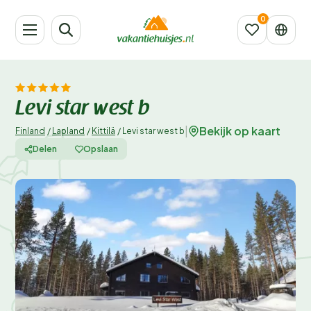
Levi star west b
Bekijk op kaart
|
Finland
/
Lapland
/
Kittilä
/
Levi star west b
Delen
Opslaan