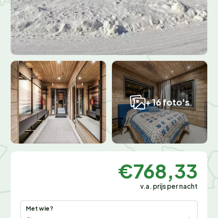
+ 16 foto's
€768,33
v.a. prijs per nacht
Met wie?