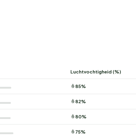
Luchtvochtigheid (%)
85%
82%
80%
75%