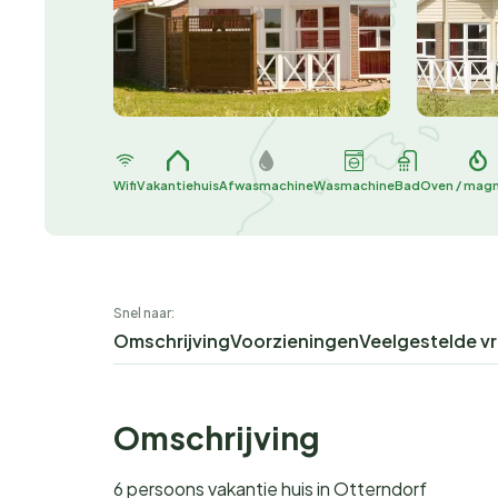
Wifi
Vakantiehuis
Afwasmachine
Wasmachine
Bad
Oven / mag
Snel naar:
Omschrijving
Voorzieningen
Veelgestelde v
Omschrijving
6 persoons vakantie huis in Otterndorf