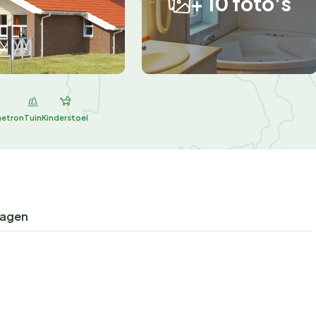
+ 10 foto's
netron
Tuin
Kinderstoel
ragen