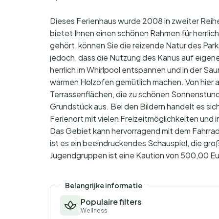
Dieses Ferienhaus wurde 2008 in zweiter Reih
bietet Ihnen einen schönen Rahmen für herrlich
gehört, können Sie die reizende Natur des Pa
jedoch, dass die Nutzung des Kanus auf eigen
herrlich im Whirlpool entspannen und in der S
warmen Holzofen gemütlich machen. Von hier a
Terrassenflächen, die zu schönen Sonnenstunde
Grundstück aus. Bei den Bildern handelt es sich
Ferienort mit vielen Freizeitmöglichkeiten und
Das Gebiet kann hervorragend mit dem Fahrrad 
ist es ein beeindruckendes Schauspiel, die gro
Jugendgruppen ist eine Kaution von 500,00 Eur
Belangrijke informatie
Populaire filters
Wellness