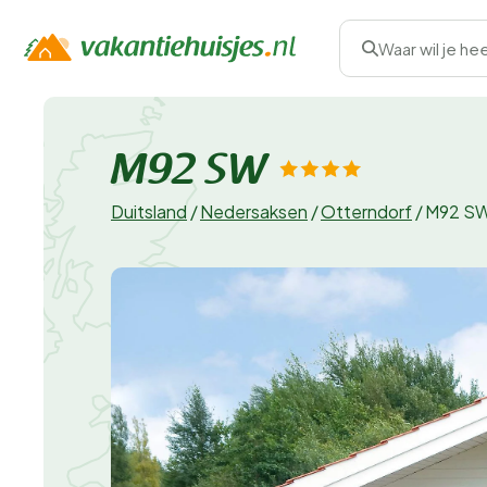
Waar wil je he
M92 SW
Duitsland
/
Nedersaksen
/
Otterndorf
/
M92 S