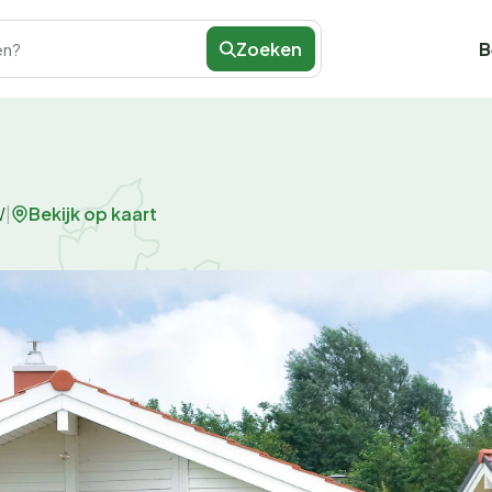
Zoeken
B
en?
Bekijk op kaart
W
|