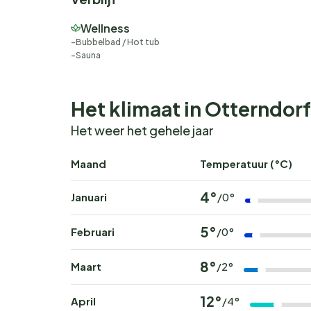
Wellness
Bubbelbad / Hot tub
Sauna
Het klimaat in Otterndorf
Het weer het gehele jaar
Maand
Temperatuur (°C)
4°
Januari
/0°
5°
Februari
/0°
8°
Maart
/2°
12°
April
/4°