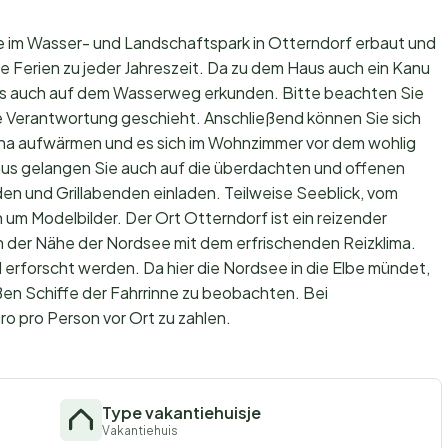
e im Wasser- und Landschaftspark in Otterndorf erbaut und
e Ferien zu jeder Jahreszeit. Da zu dem Haus auch ein Kanu
rks auch auf dem Wasserweg erkunden. Bitte beachten Sie
e Verantwortung geschieht. Anschließend können Sie sich
auna aufwärmen und es sich im Wohnzimmer vor dem wohlig
us gelangen Sie auch auf die überdachten und offenen
n und Grillabenden einladen. Teilweise Seeblick, vom
 um Modelbilder. Der Ort Otterndorf ist ein reizender
 in der Nähe der Nordsee mit dem erfrischenden Reizklima.
erforscht werden. Da hier die Nordsee in die Elbe mündet,
ßen Schiffe der Fahrrinne zu beobachten. Bei
o pro Person vor Ort zu zahlen.
Type vakantiehuisje
Vakantiehuis