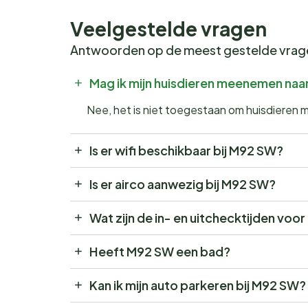
Veelgestelde vragen
Antwoorden op de meest gestelde vra
Mag ik mijn huisdieren meenemen na
Nee, het is niet toegestaan om huisdieren
Is er wifi beschikbaar bij M92 SW?
Is er airco aanwezig bij M92 SW?
Wat zijn de in- en uitchecktijden vo
Heeft M92 SW een bad?
Kan ik mijn auto parkeren bij M92 SW?