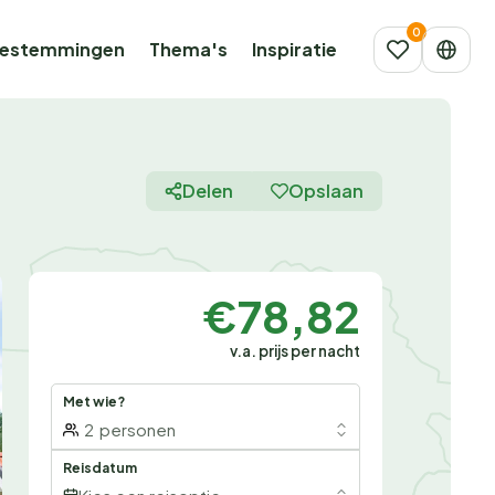
estemmingen
Thema's
Inspiratie
Delen
Opslaan
€78,82
v.a. prijs per nacht
Met wie?
2
personen
Reisdatum