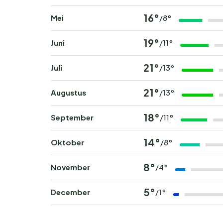
16°
Mei
/8°
19°
Juni
/11°
21°
Juli
/13°
21°
Augustus
/13°
18°
September
/11°
14°
Oktober
/8°
8°
November
/4°
5°
December
/1°