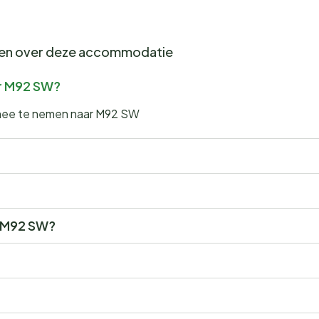
gen over deze accommodatie
ar M92 SW?
 mee te nemen naar M92 SW
or M92 SW?