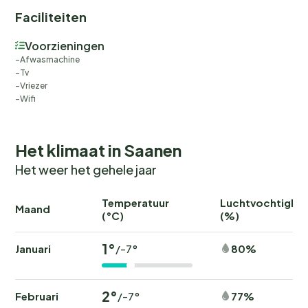
and dryer only by personal arrangement with the
Faciliteiten
landlord, for bookings from 10 days.
Voorzieningen
Afwasmachine
Tv
Vriezer
Wifi
Het klimaat in Saanen
Het weer het gehele jaar
Temperatuur
Luchtvochtighei
Maand
(°C)
(%)
1°
Januari
80%
/-7°
2°
Februari
77%
/-7°