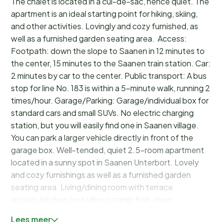
The chalet is located in a cul-de-sac, hence quiet. The
apartment is an ideal starting point for hiking, skiing,
and other activities. Lovingly and cozy furnished, as
well as a furnished garden seating area. Access:
Footpath: down the slope to Saanen in 12 minutes to
the center, 15 minutes to the Saanen train station. Car:
2 minutes by car to the center. Public transport: A bus
stop for line No. 183 is within a 5-minute walk, running 2
times/hour. Garage/Parking: Garage/individual box for
standard cars and small SUVs. No electric charging
station, but you will easily find one in Saanen village.
You can park a larger vehicle directly in front of the
garage box. Well-tended, quiet 2.5-room apartment
located in a sunny spot in Saanen Unterbort. Lovely
and cozy furnishings as well as a furnished garden
seating area. Living/dining room with terrace
access, kitchen (including ceramic hob, oven,
refrigerator with freezer, dishwasher, capsule coffee
Lees meer