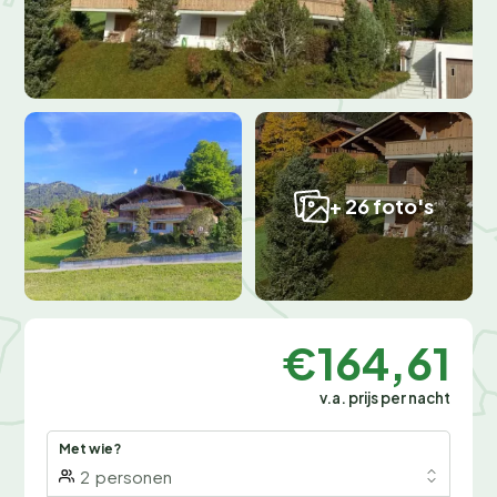
+ 26 foto's
€164,61
v.a. prijs per nacht
Met wie?
2
personen