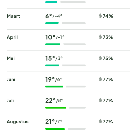
6°
Maart
74%
/-4°
10°
April
73%
/-1°
15°
Mei
75%
/3°
19°
Juni
77%
/6°
22°
Juli
77%
/8°
21°
Augustus
77%
/7°