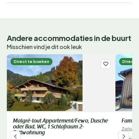
Andere accommodaties in de buurt
Misschien vind je dit ook leuk
Direct te boeken
Direct 
Malgré-tout Appartement/Fewo, Dusche
Famili
oder Bad, WC, 1 Schlafraum 2-
Zwitserl
Bettwohnung