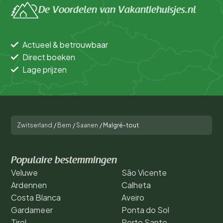
De Voordelen van Vakantiehuisjes.nl
Actueel & betrouwbaar
Direct boeken
Lage prijzen
Zwitserland
/
Bern
/
Saanen
/
Malgré-tout
Populaire bestemmingen
Veluwe
São Vicente
Ardennen
Calheta
Costa Blanca
Aveiro
Gardameer
Ponta do Sol
Tirol
Porto Santo