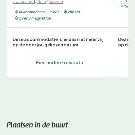
Wasm
Zwitserland
/
Bern
/
Saanen
Tv
Afwasmachine
Wifi
Vriezer
Oven / magnetron
Deze accommodatie is helaas niet meer vrij
Deze ac
op de door jou gekozen datum.
op de d
Kies andere reisdata
Plaatsen in de buurt