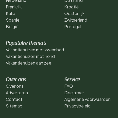
Nederland
Duitsland
Frankrijk
Kroatië
Italië
Oostenrijk
Spanje
Zwitserland
België
Portugal
Populaire thema's
Vakantiehuizen met zwembad
Vakantiehuizen met hond
Vakantiehuizen aan zee
Over ons
Service
Over ons
FAQ
Adverteren
Disclaimer
Contact
Algemene voorwaarden
Sitemap
Privacybeleid