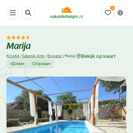
Marija
Bekijk op kaart
|
Kroatië
/
Šibenik-Knin
/
Bogatić
/
Marija
Delen
Opslaan