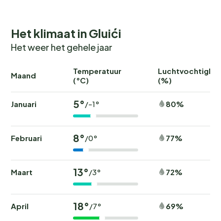
Het klimaat in Gluići
Het weer het gehele jaar
Temperatuur
Luchtvochtighei
Maand
(°C)
(%)
5°
Januari
80%
/-1°
8°
Februari
77%
/0°
13°
Maart
72%
/3°
18°
April
69%
/7°