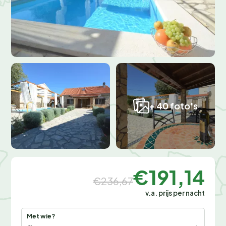
+ 40 foto's
€191,14
€236,67
v.a. prijs per nacht
Met wie?