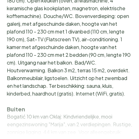
180 cm). Open keuken (oven, afwasmachine, 4
keramische glas kookplaten, magnetron, elektrische
koffiemachine). Douche/WC. Bovenverdieping: open
galerij, met afgeschuinde daken, hoogte van het
plafond 110 - 230 cm met 1 divanbed (110 cm, lengte
190 cm), Sat-TV (Flatscreen TV), air-conditioning. 1
kamer met afgeschuinde daken, hoogte van het
plafond 110 - 230 cm met 2 bedden (90 cm, lengte 190
cm). Uitgang naar het balkon. Bad/WC.
Houtverwarming. Balkon 3 m2, terras 15 m2, overdekt.
Balkonmeubilair, ligstoelen. Uitzicht op het zwembad
en het landschap. Ter beschikking: sauna, kluis,
kinderbed, haardhout (gratis). Internet (WiFi, gratis).
Buiten
Bogatić 10 km van Oklaj: Kindvriendelijke, mooi
eengezinswoning "Marija", van 2 verdiepingen. Rustige,
zonnige ligging, 44 km van zee. Voor alleengebruik: