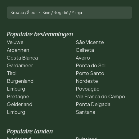
Kroatië
/
Šibenik-Knin
/
Bogatić
/
Marija
Populaire bestemmingen
Veluwe
São Vicente
Ardennen
Calheta
Costa Blanca
Aveiro
Gardameer
Ponta do Sol
Tirol
Porto Santo
Burgenland
Nordeste
Limburg
Povoação
Bretagne
Vila Franca do Campo
Gelderland
Ponta Delgada
Limburg
Santana
Populaire landen