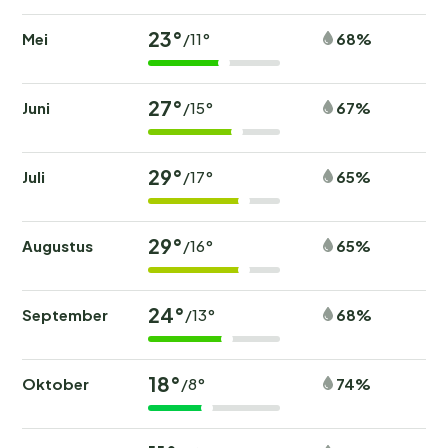
23°
Mei
68%
/11°
27°
Juni
67%
/15°
29°
Juli
65%
/17°
29°
Augustus
65%
/16°
24°
September
68%
/13°
18°
Oktober
74%
/8°