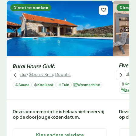
Direct te boeken
Direct 
Five Be
Rural House Gluić
Kroatië
/
Kroatië
/
Šibenik-Knin
/
Bogatić
Koelk
Sauna
Koelkast
Tuin
Wasmachine
Barbe
Deze accommodatie is helaas niet meer vrij
Deze ac
op de door jou gekozen datum.
op de d
Kies andere reisdata