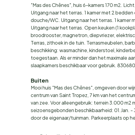
"Mas des Chênes", huis 6-kamers 170 m2. Licht
Uitgang naar het terras. 1 kamer met 2 bedden
douche/WC. Uitgang naar het terras. 1 kamer 
Uitgang naar het terras. Open keuken (1 kookp
broodrooster, magnetron, diepvriezer, elektri
Terras, zithoek in de tuin. Terrasmeubelen, barb
beschikking: wasmachine, kinderstoel, kinderbe
toegestaan. Als er minder dan het maximale aanta
slaapkamers beschikbaar voor gebruik. 830
Buiten
Mooi huis "Mas des Chênes", omgeven door wij
centrum van Saint Tropez, 7 km van het centrum
van zee. Voor alleengebruik: terrein 3.000 m
seizoensgebonden beschikbaarheid: 01.Jan. - 
door de eigenaar/tuinman. Parkeerplaats op het