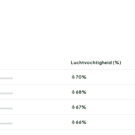
Luchtvochtigheid (%)
70%
68%
67%
66%