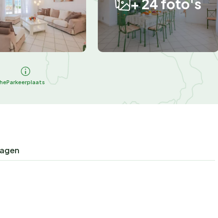
+ 24 foto's
he
Parkeerplaats
ragen