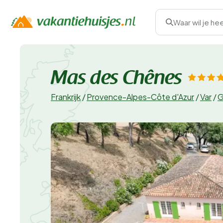
Waar wil je he
Mas des Chênes
Frankrijk
/
Provence-Alpes-Côte d'Azur
/
Var
/
G