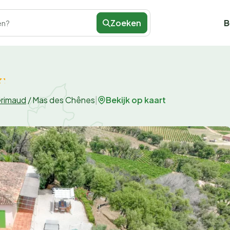
Zoeken
B
en?
Bekijk op kaart
rimaud
/
Mas des Chênes
|