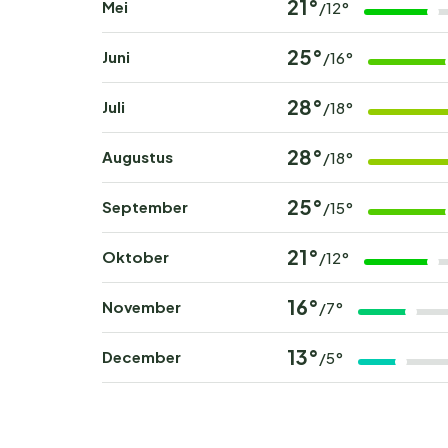
21°
Mei
/12°
25°
Juni
/16°
28°
Juli
/18°
28°
Augustus
/18°
25°
September
/15°
21°
Oktober
/12°
16°
November
/7°
13°
December
/5°