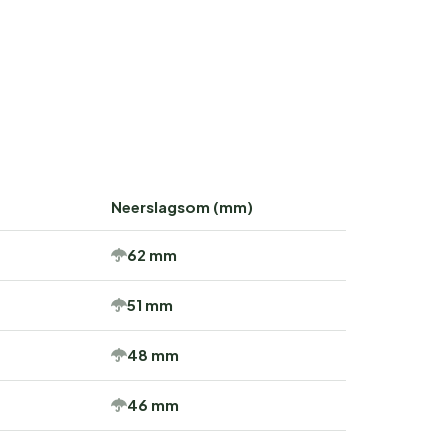
Neerslagsom (mm)
62 mm
51 mm
48 mm
46 mm