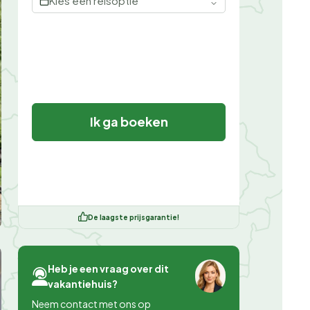
Kies een reisoptie
Ik ga boeken
De laagste prijsgarantie!
Heb je een vraag over dit
vakantiehuis?
Neem contact met ons op