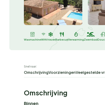
Wasmachine
Wifi
Vriezer
Barbecue
Verwarming
Zwembad
Douc
Snel naar:
Omschrijving
Voorzieningen
Veelgestelde v
Omschrijving
Binnen