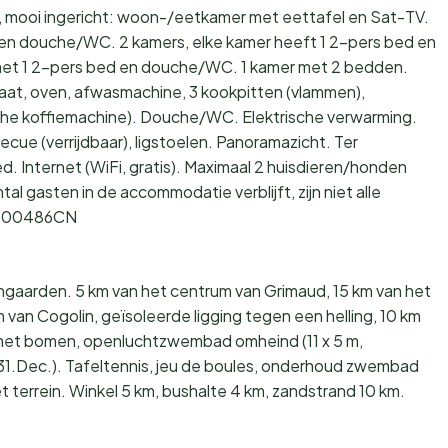
, mooi ingericht: woon-/eetkamer met eettafel en Sat-TV.
 en douche/WC. 2 kamers, elke kamer heeft 1 2-pers bed en
met 1 2-pers bed en douche/WC. 1 kamer met 2 bedden.
laat, oven, afwasmachine, 3 kookpitten (vlammen),
sche koffiemachine). Douche/WC. Elektrische verwarming.
ecue (verrijdbaar), ligstoelen. Panoramazicht. Ter
d. Internet (WiFi, gratis). Maximaal 2 huisdieren/honden
l gasten in de accommodatie verblijft, zijn niet alle
68000486CN
ngaarden. 5 km van het centrum van Grimaud, 15 km van het
 van Cogolin, geïsoleerde ligging tegen een helling, 10 km
2 met bomen, openluchtzwembad omheind (11 x 5 m,
31.Dec.). Tafeltennis, jeu de boules, onderhoud zwembad
 terrein. Winkel 5 km, bushalte 4 km, zandstrand 10 km.