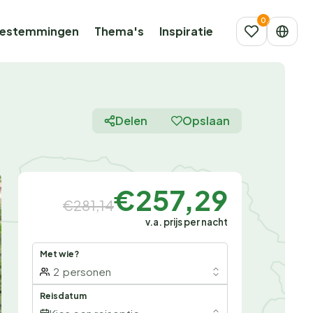
estemmingen
Thema's
Inspiratie
Delen
Opslaan
€257,29
€281,14
v.a. prijs per nacht
Met wie?
2
personen
Reisdatum