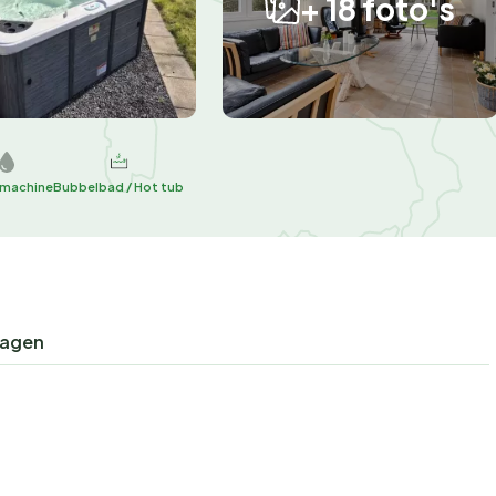
+ 18 foto's
machine
Bubbelbad / Hot tub
ragen