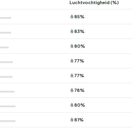
Luchtvochtigheid (%)
85%
83%
80%
77%
77%
78%
80%
81%