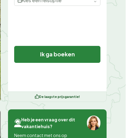
Kies een reisoptie
Ik ga boeken
De laagste prijsgarantie!
Heb je een vraag over dit
vakantiehuis?
Neem contact met ons op