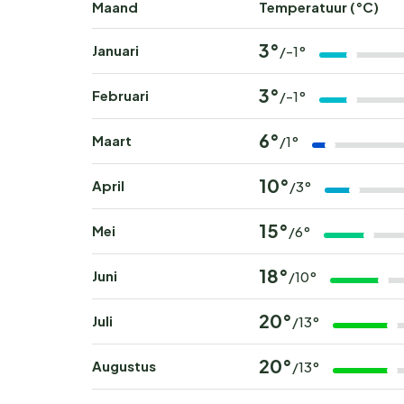
Maand
Temperatuur (°C)
3°
Januari
/-1°
3°
Februari
/-1°
6°
Maart
/1°
10°
April
/3°
15°
Mei
/6°
18°
Juni
/10°
20°
Juli
/13°
20°
Augustus
/13°