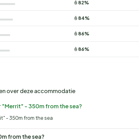
82%
84%
86%
86%
gen over deze accommodatie
 "Merrit" - 350m from the sea?
it" - 350m from the sea
350m from the sea?