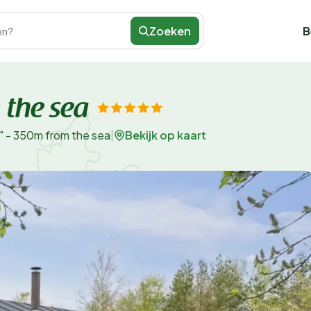
Zoeken
B
en?
 the sea
Bekijk op kaart
t" - 350m from the sea
|