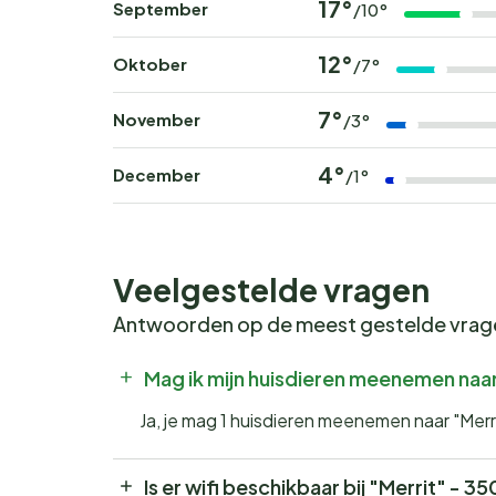
17°
September
/10°
12°
Oktober
/7°
7°
November
/3°
4°
December
/1°
Veelgestelde vragen
Antwoorden op de meest gestelde vra
Mag ik mijn huisdieren meenemen naar
Ja, je mag 1 huisdieren meenemen naar "Merr
Is er wifi beschikbaar bij "Merrit" - 