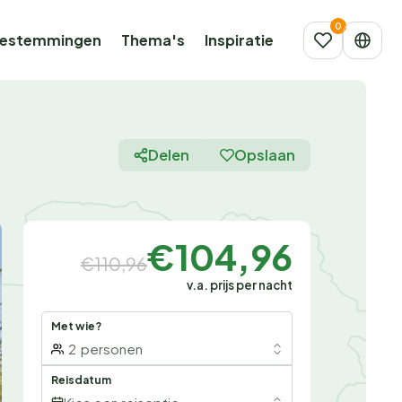
estemmingen
Thema's
Inspiratie
Delen
Opslaan
€104,96
€110,96
v.a. prijs per nacht
Met wie?
2
personen
Reisdatum