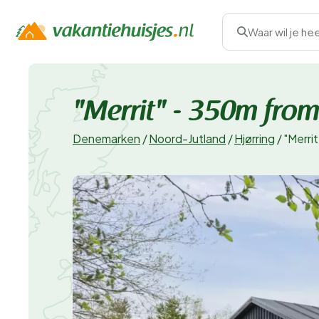
Waar wil je he
"Merrit" - 350m from
Denemarken
/
Noord-Jutland
/
Hjørring
/
"Merri