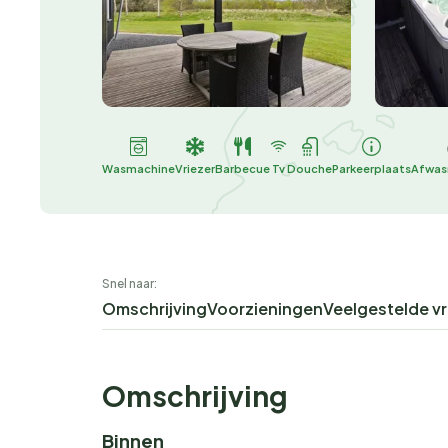
Wasmachine
Vriezer
Barbecue
Tv
Douche
Parkeerplaats
Afwas
Snel naar:
Omschrijving
Voorzieningen
Veelgestelde v
Omschrijving
Binnen