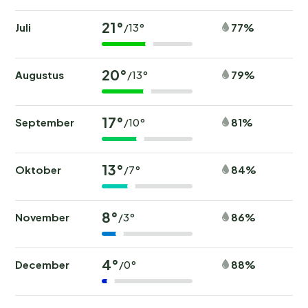
21°
Juli
77%
/13°
20°
Augustus
79%
/13°
17°
September
81%
/10°
13°
Oktober
84%
/7°
8°
November
86%
/3°
4°
December
88%
/0°