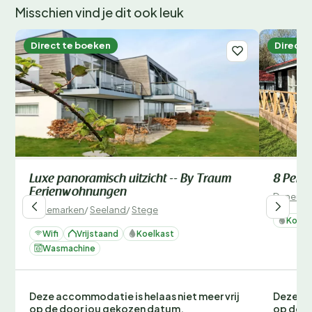
Misschien vind je dit ook leuk
Direct te boeken
Direct 
Luxe panoramisch uitzicht -- By Traum
8 Perso
Ferienwohnungen
Denemar
Denemarken
/
Seeland
/
Stege
Koelk
Wifi
Vrijstaand
Koelkast
Wasmachine
Deze accommodatie is helaas niet meer vrij
Deze ac
op de door jou gekozen datum.
op de d