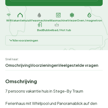
Wifi
Vakantiehuis
Afwasmachine
Wasmachine
Vriezer
Oven / magnetron
Bad
Bubbelbad / Hot tub
Alle voorzieningen
Snel naar:
Omschrijving
Voorzieningen
Veelgestelde vragen
Omschrijving
7 persoons vakantie huis in Stege-By Traum
Ferienhaus mit Whirlpool und Panoramablick auf den