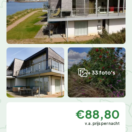
+ 33 foto's
€88,80
v.a. prijs per nacht