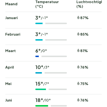
Temperatuur
Luchtvochtighei
Maand
(°C)
(%)
3°
Januari
87%
/-1°
3°
Februari
85%
/-1°
6°
Maart
81%
/0°
10°
April
76%
/3°
15°
Mei
75%
/7°
18°
Juni
76%
/10°