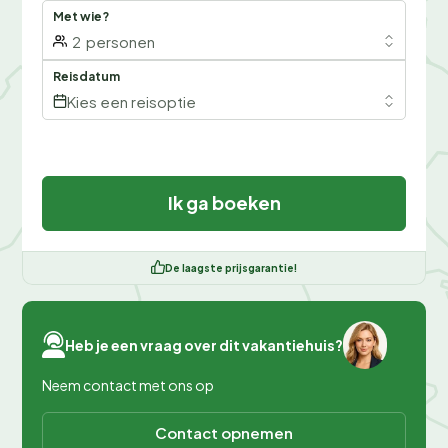
Met wie?
2
personen
Reisdatum
Kies een reisoptie
Ik ga boeken
De laagste prijsgarantie!
Heb je een vraag over dit vakantiehuis?
Neem contact met ons op
Contact opnemen