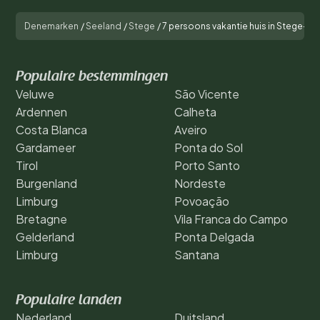
Denemarken
/
Seeland
/
Stege
/
7 persoons vakantie huis in Stege-By
Populaire bestemmingen
Veluwe
São Vicente
Ardennen
Calheta
Costa Blanca
Aveiro
Gardameer
Ponta do Sol
Tirol
Porto Santo
Burgenland
Nordeste
Limburg
Povoação
Bretagne
Vila Franca do Campo
Gelderland
Ponta Delgada
Limburg
Santana
Populaire landen
Nederland
Duitsland