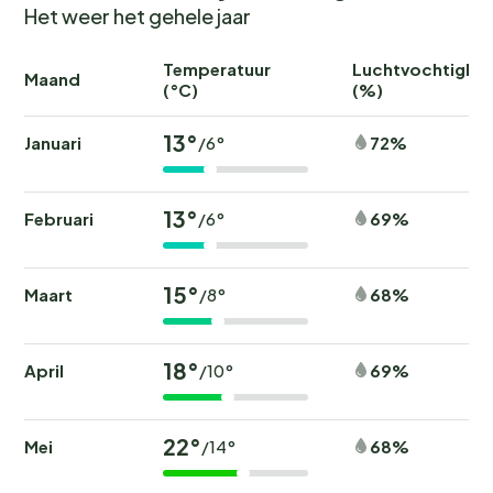
Het weer het gehele jaar
Temperatuur
Luchtvochtighei
Maand
(°C)
(%)
13°
Januari
72%
/6°
13°
Februari
69%
/6°
15°
Maart
68%
/8°
18°
April
69%
/10°
22°
Mei
68%
/14°