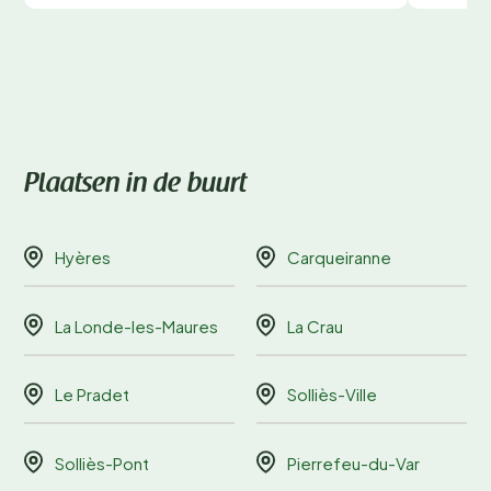
Plaatsen in de buurt
Hyères
Carqueiranne
La Londe-les-Maures
La Crau
Le Pradet
Solliès-Ville
Solliès-Pont
Pierrefeu-du-Var