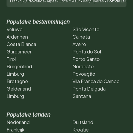
Frankrijk
/
Provence-Alpes-Côte d'Azur
/
Var
/
Hyères
/
Port de La Gav
Populaire bestemmingen
Veluwe
São Vicente
Ardennen
Calheta
Costa Blanca
Aveiro
Gardameer
Ponta do Sol
Tirol
Porto Santo
Burgenland
Nordeste
Limburg
Povoação
Bretagne
Vila Franca do Campo
Gelderland
Ponta Delgada
Limburg
Santana
Populaire landen
Nederland
Duitsland
Frankrijk
Kroatië