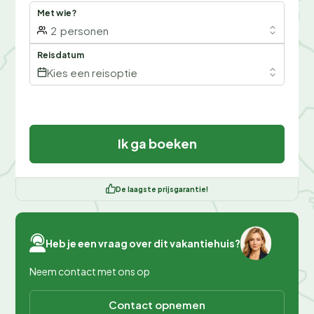
Met wie?
2
personen
Reisdatum
Kies een reisoptie
Ik ga boeken
De laagste prijsgarantie!
Heb je een vraag over dit vakantiehuis?
Neem contact met ons op
Contact opnemen