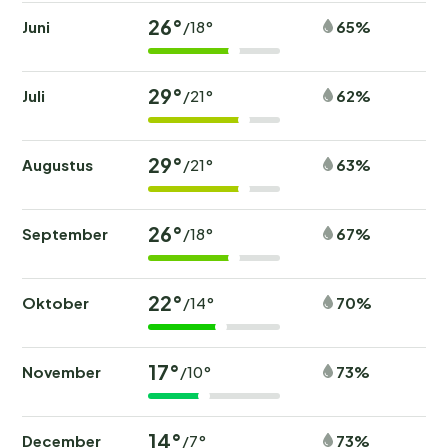
26°
Juni
65%
/18°
29°
Juli
62%
/21°
29°
Augustus
63%
/21°
26°
September
67%
/18°
22°
Oktober
70%
/14°
17°
November
73%
/10°
14°
December
73%
/7°