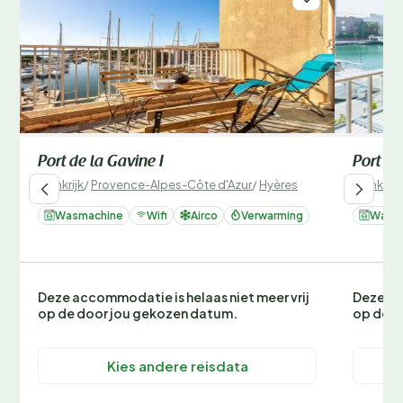
Port de la Gavine I
Port de
Frankrijk
/
Provence-Alpes-Côte d'Azur
/
Hyères
Frankrijk
Wasmachine
Wifi
Airco
Verwarming
Wasm
Deze accommodatie is helaas niet meer vrij
Deze ac
op de door jou gekozen datum.
op de d
Kies andere reisdata