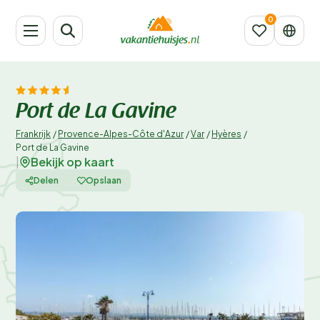
Port de La Gavine
Frankrijk
/
Provence-Alpes-Côte d'Azur
/
Var
/
Hyères
/
Port de La Gavine
Bekijk op kaart
|
Delen
Opslaan