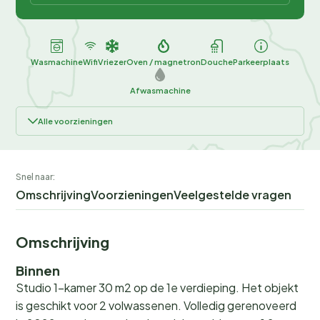
Wasmachine
Wifi
Vriezer
Oven / magnetron
Douche
Parkeerplaats
Afwasmachine
Alle voorzieningen
Snel naar:
Omschrijving
Voorzieningen
Veelgestelde vragen
Omschrijving
Binnen
Studio 1-kamer 30 m2 op de 1e verdieping. Het objekt
is geschikt voor 2 volwassenen. Volledig gerenoveerd