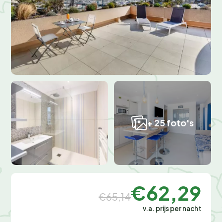
+ 25 foto's
€62,29
€65,14
v.a. prijs per nacht