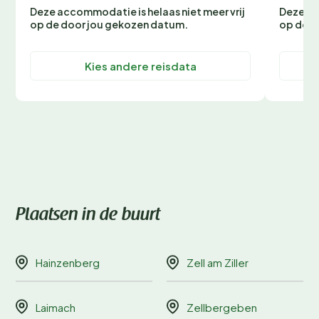
Deze accommodatie is helaas niet meer vrij
Deze ac
op de door jou gekozen datum.
op de d
Kies andere reisdata
Plaatsen in de buurt
Hainzenberg
Zell am Ziller
Laimach
Zellbergeben