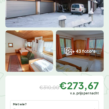
+ 43 foto's
€273,67
€310,00
v.a. prijs per nacht
Met wie?