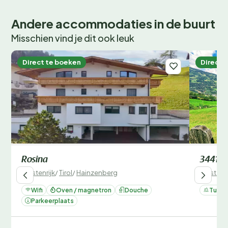
Andere accommodaties in de buurt
Misschien vind je dit ook leuk
Direct te boeken
Direct 
Rosina
344171
Oostenrijk
/
Tirol
/
Hainzenberg
Oostenri
Wifi
Oven / magnetron
Douche
Tuin
Parkeerplaats