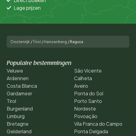
Direct boeken
Lage prijzen
Oostenrijk
/
Tirol
/
Hainzenberg
/
Ragusa
Populaire bestemmingen
Veluwe
São Vicente
Ardennen
Calheta
Costa Blanca
Aveiro
Gardameer
Ponta do Sol
Tirol
Porto Santo
Burgenland
Nordeste
Limburg
Povoação
Bretagne
Vila Franca do Campo
Gelderland
Ponta Delgada