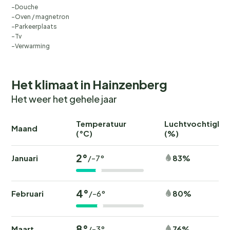
Douche
Oven / magnetron
Parkeerplaats
Tv
Verwarming
Het klimaat in Hainzenberg
Het weer het gehele jaar
Temperatuur
Luchtvochtighei
Maand
(°C)
(%)
2°
Januari
83%
/-7°
4°
Februari
80%
/-6°
8°
Maart
76%
/-3°