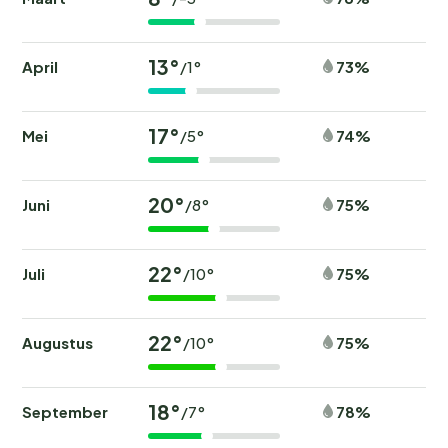
13°
April
73%
/1°
17°
Mei
74%
/5°
20°
Juni
75%
/8°
22°
Juli
75%
/10°
22°
Augustus
75%
/10°
18°
September
78%
/7°