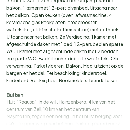
eethoek, Sat-TV en tegelkachel. Uitgang naar het
balkon. 1 kamer met 1 2-pers divanbed. Uitgang naar
het balkon. Open keuken (oven, afwasmachine, 4
keramische glas kookplaten, broodrooster,
waterkoker, elektrische koffiemachine) met eethoek.
Uitgang naar het balkon. 2e Verdieping: 1 kamer met
afgeschuinde daken met 1 bed, 1 2-pers bed en aparte
WC. 1 kamer met afgeschuinde daken met 2 bedden
en aparte WC. Bad/douche, dubbele wastafels. Olie-
verwarming. Parketvloeren. Balkon. Mooi uitzicht op de
bergen en het dal. Ter beschikking: kinderstoel,
kinderbed. Rookvrij huis. Rookmelders, brandblusser.
Buiten
Huis "Ragusa". In de wijk Hainzenberg, 4 km van het
centrum van Zell, 10 km van het centrum van
Mayrhofen, tegen een helling. In het huis: berging voor
ski's. Trappenweg naar het huis. Parkeerplaats (voor 3