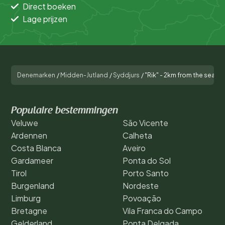
Direct boeken
Lage prijzen
Denemarken
/
Midden-Jutland
/
Syddjurs
/
"Rik" - 2km from the sea
Populaire bestemmingen
Veluwe
São Vicente
Ardennen
Calheta
Costa Blanca
Aveiro
Gardameer
Ponta do Sol
Tirol
Porto Santo
Burgenland
Nordeste
Limburg
Povoação
Bretagne
Vila Franca do Campo
Gelderland
Ponta Delgada