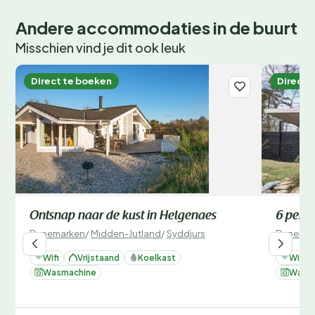
Andere accommodaties in de buurt
Misschien vind je dit ook leuk
Direct te boeken
Direct 
Ontsnap naar de kust in Helgenaes
6 perso
Denemarken
/
Midden-Jutland
/
Syddjurs
Denemar
Wifi
Vrijstaand
Koelkast
Wifi
Wasmachine
Wasm