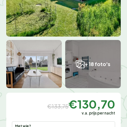
+ 18 foto's
€130,70
€133,75
v.a. prijs per nacht
Met wie?