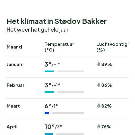
Het klimaat in Stødov Bakker
Het weer het gehele jaar
Temperatuur
Luchtvochtighei
Maand
(°C)
(%)
3°
Januari
89%
/-1°
3°
Februari
86%
/-1°
6°
Maart
82%
/1°
10°
April
76%
/3°