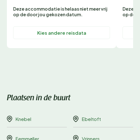
Deze accommodatie is helaas niet meer vrij
Deze ac
op de door jou gekozen datum.
op de d
Kies andere reisdata
Plaatsen in de buurt
Knebel
Ebeltoft
Femmøller
Vrinners