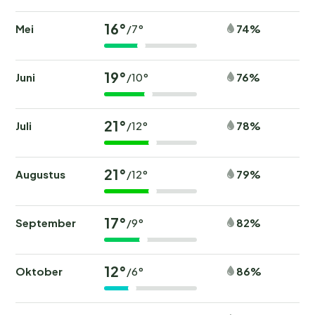
16°
Mei
74%
/7°
19°
Juni
76%
/10°
21°
Juli
78%
/12°
21°
Augustus
79%
/12°
17°
September
82%
/9°
12°
Oktober
86%
/6°