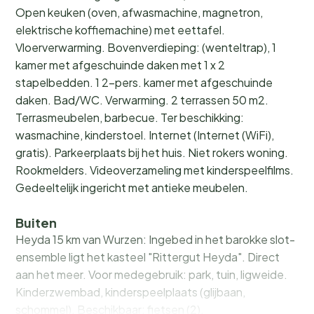
Open keuken (oven, afwasmachine, magnetron,
elektrische koffiemachine) met eettafel.
Vloerverwarming. Bovenverdieping: (wenteltrap), 1
kamer met afgeschuinde daken met 1 x 2
stapelbedden. 1 2-pers. kamer met afgeschuinde
daken. Bad/WC. Verwarming. 2 terrassen 50 m2.
Terrasmeubelen, barbecue. Ter beschikking:
wasmachine, kinderstoel. Internet (Internet (WiFi),
gratis). Parkeerplaats bij het huis. Niet rokers woning.
Rookmelders. Videoverzameling met kinderspeelfilms.
Gedeeltelijk ingericht met antieke meubelen.
Buiten
Heyda 15 km van Wurzen: Ingebed in het barokke slot-
ensemble ligt het kasteel "Rittergut Heyda". Direct
aan het meer. Voor medegebruik: park, tuin, ligweide.
Kinderzwembad, kinderspeelplaats (glijbaan,
schommel). Beschikbaar: fietsen (2).