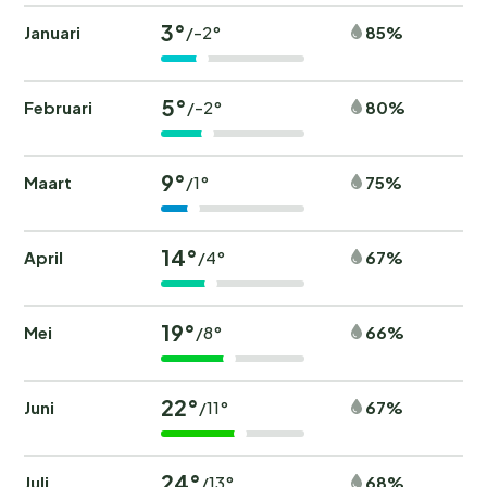
3°
Januari
85%
/-2°
5°
Februari
80%
/-2°
9°
Maart
75%
/1°
14°
April
67%
/4°
19°
Mei
66%
/8°
22°
Juni
67%
/11°
24°
Juli
68%
/13°