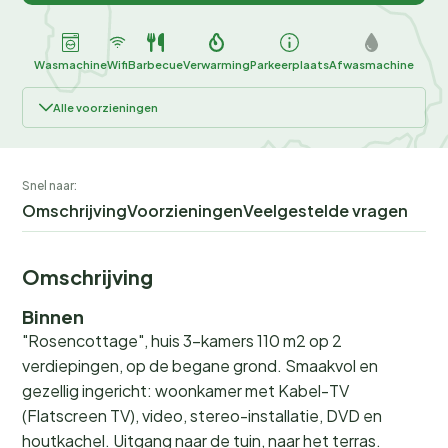
Wasmachine
Wifi
Barbecue
Verwarming
Parkeerplaats
Afwasmachine
Alle voorzieningen
Snel naar:
Omschrijving
Voorzieningen
Veelgestelde vragen
Omschrijving
Binnen
"Rosencottage", huis 3-kamers 110 m2 op 2
verdiepingen, op de begane grond. Smaakvol en
gezellig ingericht: woonkamer met Kabel-TV
(Flatscreen TV), video, stereo-installatie, DVD en
houtkachel. Uitgang naar de tuin, naar het terras.