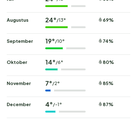
24°
Augustus
69%
/13°
19°
September
74%
/10°
14°
Oktober
80%
/6°
7°
November
85%
/2°
4°
December
87%
/-1°