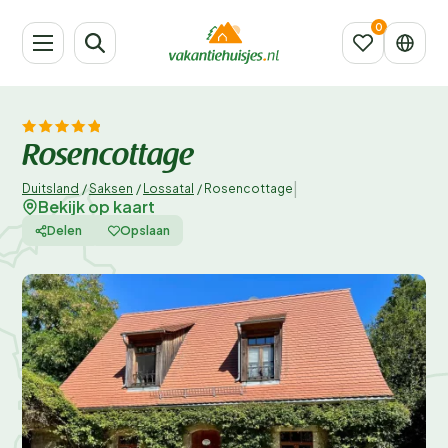
Rosencottage
|
Duitsland
/
Saksen
/
Lossatal
/
Rosencottage
Bekijk op kaart
Delen
Opslaan