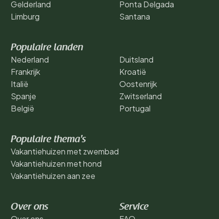
Gelderland
Ponta Delgada
Limburg
Santana
Populaire landen
Nederland
Duitsland
Frankrijk
Kroatië
Italië
Oostenrijk
Spanje
Zwitserland
België
Portugal
Populaire thema's
Vakantiehuizen met zwembad
Vakantiehuizen met hond
Vakantiehuizen aan zee
Over ons
Service
Over ons
FAQ