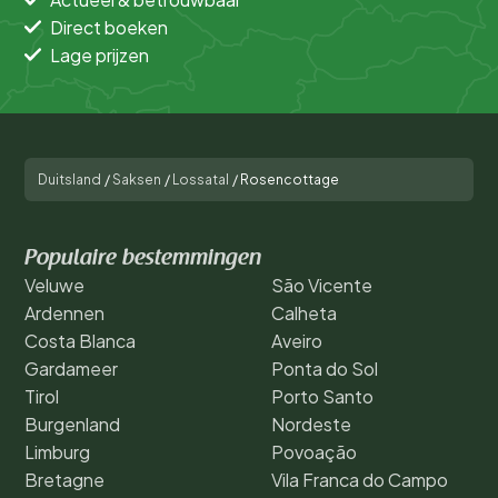
Direct boeken
Lage prijzen
Duitsland
/
Saksen
/
Lossatal
/
Rosencottage
Populaire bestemmingen
Veluwe
São Vicente
Ardennen
Calheta
Costa Blanca
Aveiro
Gardameer
Ponta do Sol
Tirol
Porto Santo
Burgenland
Nordeste
Limburg
Povoação
Bretagne
Vila Franca do Campo