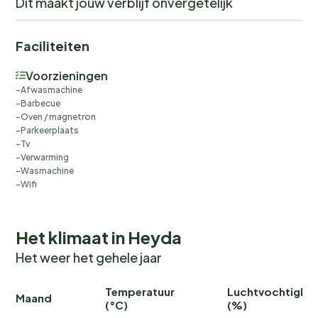
Dit maakt jouw verblijf onvergetelijk
Faciliteiten
Voorzieningen
Afwasmachine
Barbecue
Oven / magnetron
Parkeerplaats
Tv
Verwarming
Wasmachine
Wifi
Het klimaat in Heyda
Het weer het gehele jaar
Temperatuur
Luchtvochtighei
Maand
(°C)
(%)