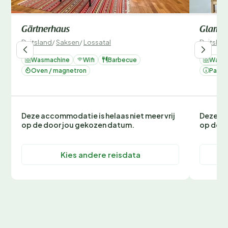
Gärtnerhaus
Glampi
Duitsland
/
Saksen
/
Lossatal
Duitslan
Wasmachine
Wifi
Barbecue
Wasm
Oven / magnetron
Parke
Deze accommodatie is helaas niet meer vrij
Deze ac
op de door jou gekozen datum.
op de d
Kies andere reisdata