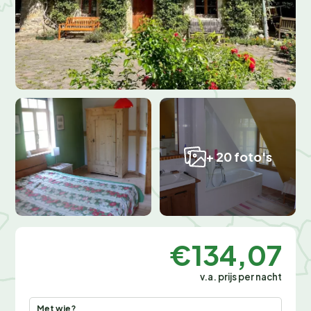
+ 20 foto's
€134,07
v.a. prijs per nacht
Met wie?