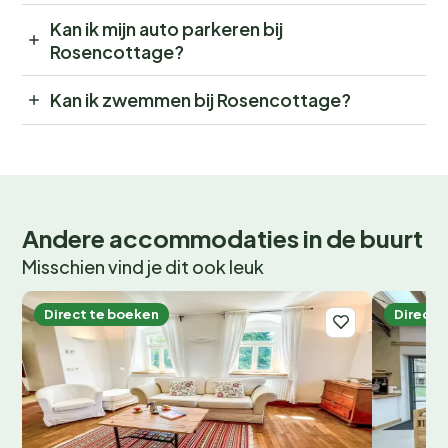
Kan ik mijn auto parkeren bij
Rosencottage?
Kan ik zwemmen bij Rosencottage?
Andere accommodaties in de buurt
Misschien vind je dit ook leuk
Direct te boeken
Direct 