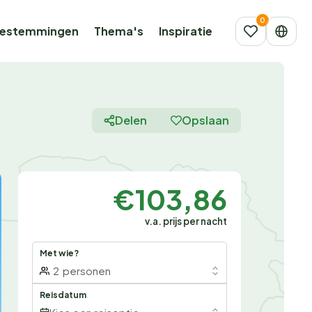
estemmingen
Thema's
Inspiratie
Delen
Opslaan
€103,86
v.a. prijs per nacht
Met wie?
2
personen
Reisdatum