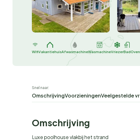
Wifi
Vakantiehuis
Afwasmachine
Wasmachine
Vriezer
Bad
Oven
Snel naar:
Omschrijving
Voorzieningen
Veelgestelde v
Omschrijving
Luxe poolhouse vlakbij het strand