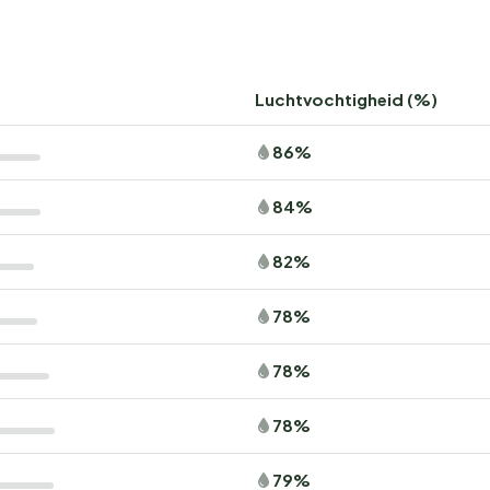
Luchtvochtigheid (%)
86%
84%
82%
78%
78%
78%
79%