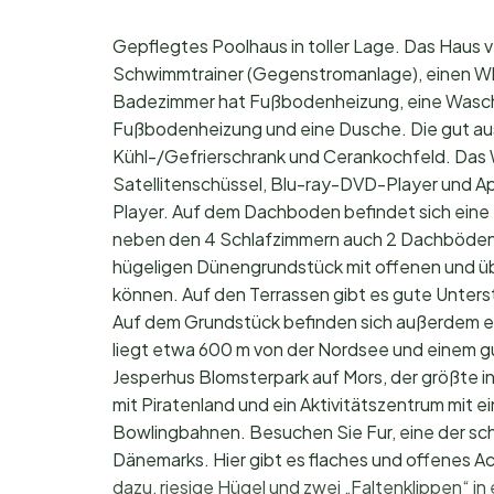
Gepflegtes Poolhaus in toller Lage. Das Haus 
Schwimmtrainer (Gegenstromanlage), einen Whi
Badezimmer hat Fußbodenheizung, eine Wasc
Fußbodenheizung und eine Dusche. Die gut aus
Kühl-/Gefrierschrank und Cerankochfeld. Das
Satellitenschüssel, Blu-ray-DVD-Player und A
Player. Auf dem Dachboden befindet sich eine P
neben den 4 Schlafzimmern auch 2 Dachböden mi
hügeligen Dünengrundstück mit offenen und übe
können. Auf den Terrassen gibt es gute Unterst
Auf dem Grundstück befinden sich außerdem ei
liegt etwa 600 m von der Nordsee und einem gut
Jesperhus Blomsterpark auf Mors, der größte in
mit Piratenland und ein Aktivitätszentrum mit
Bowlingbahnen. Besuchen Sie Fur, eine der sc
Dänemarks. Hier gibt es flaches und offenes Ack
dazu, riesige Hügel und zwei „Faltenklippen“ i