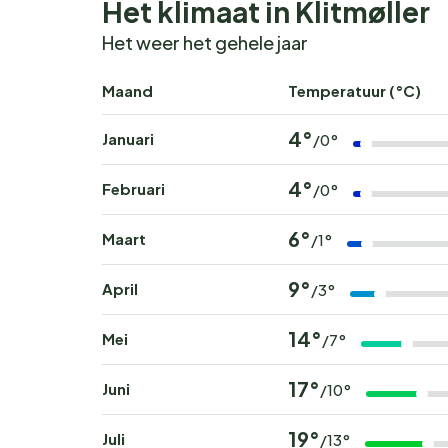
Het klimaat in Klitmøller
Het weer het gehele jaar
Maand
Temperatuur (°C)
4°
Januari
/0°
4°
Februari
/0°
6°
Maart
/1°
9°
April
/3°
14°
Mei
/7°
17°
Juni
/10°
19°
Juli
/13°