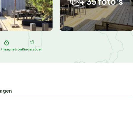
+ 35 foto's
 / magnetron
Kinderstoel
ragen