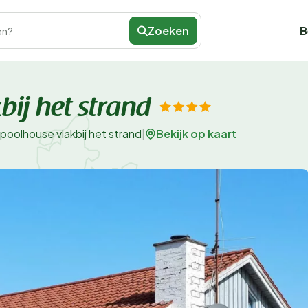
Zoeken
B
en?
ij het strand
Bekijk op kaart
poolhouse vlakbij het strand
|