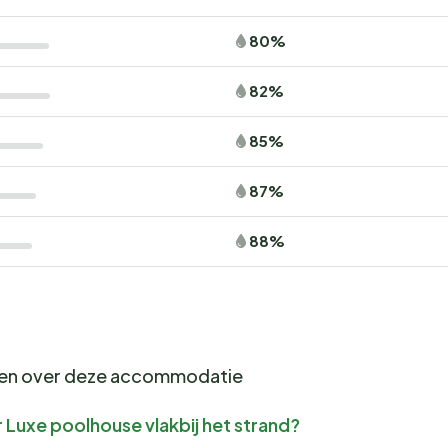
80%
82%
85%
87%
88%
gen over deze accommodatie
 Luxe poolhouse vlakbij het strand?