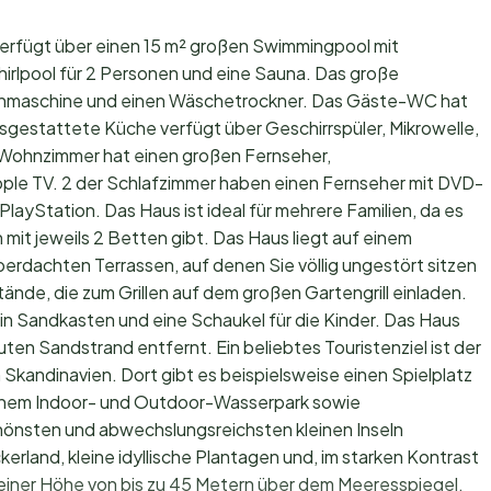
verfügt über einen 15 m² großen Swimmingpool mit
rlpool für 2 Personen und eine Sauna. Das große
hmaschine und einen Wäschetrockner. Das Gäste-WC hat
gestattete Küche verfügt über Geschirrspüler, Mikrowelle,
 Wohnzimmer hat einen großen Fernseher,
pple TV. 2 der Schlafzimmer haben einen Fernseher mit DVD-
layStation. Das Haus ist ideal für mehrere Familien, da es
t jeweils 2 Betten gibt. Das Haus liegt auf einem
rdachten Terrassen, auf denen Sie völlig ungestört sitzen
ände, die zum Grillen auf dem großen Gartengrill einladen.
n Sandkasten und eine Schaukel für die Kinder. Das Haus
en Sandstrand entfernt. Ein beliebtes Touristenziel ist der
 Skandinavien. Dort gibt es beispielsweise einen Spielplatz
 einem Indoor- und Outdoor-Wasserpark sowie
hönsten und abwechslungsreichsten kleinen Inseln
erland, kleine idyllische Plantagen und, im starken Kontrast
n einer Höhe von bis zu 45 Metern über dem Meeresspiegel.