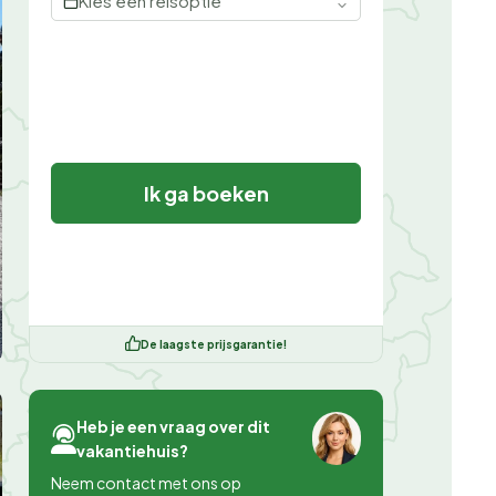
Kies een reisoptie
Ik ga boeken
De laagste prijsgarantie!
Heb je een vraag over dit
vakantiehuis?
Neem contact met ons op