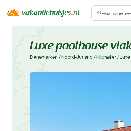
Waar wil je he
Luxe poolhouse vlakb
Denemarken
/
Noord-Jutland
/
Klitmøller
/
Luxe 