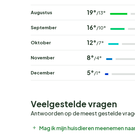
19°
Augustus
/13°
16°
September
/10°
12°
Oktober
/7°
8°
November
/4°
5°
December
/1°
Veelgestelde vragen
Antwoorden op de meest gestelde vra
Mag ik mijn huisdieren meenemen naar