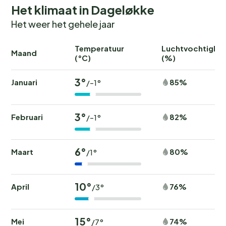
Het klimaat in Dageløkke
Het weer het gehele jaar
Temperatuur
Luchtvochtighei
Maand
(°C)
(%)
3°
Januari
85%
/-1°
3°
Februari
82%
/-1°
6°
Maart
80%
/1°
10°
April
76%
/3°
15°
Mei
74%
/7°