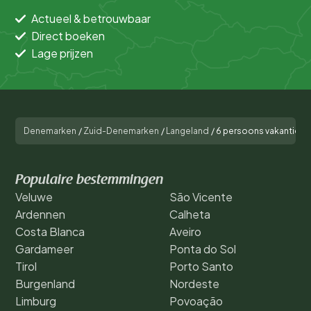
Actueel & betrouwbaar
Direct boeken
Lage prijzen
Denemarken
/
Zuid-Denemarken
/
Langeland
/
6 persoons vakantie hu
Populaire bestemmingen
Veluwe
São Vicente
Ardennen
Calheta
Costa Blanca
Aveiro
Gardameer
Ponta do Sol
Tirol
Porto Santo
Burgenland
Nordeste
Limburg
Povoação