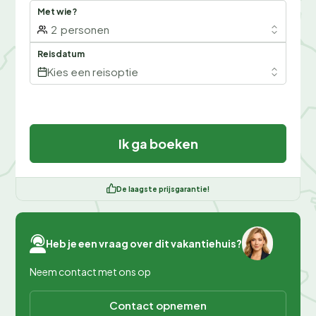
Met wie?
2
personen
Reisdatum
Kies een reisoptie
Ik ga boeken
De laagste prijsgarantie!
Heb je een vraag over dit vakantiehuis?
Neem contact met ons op
Contact opnemen