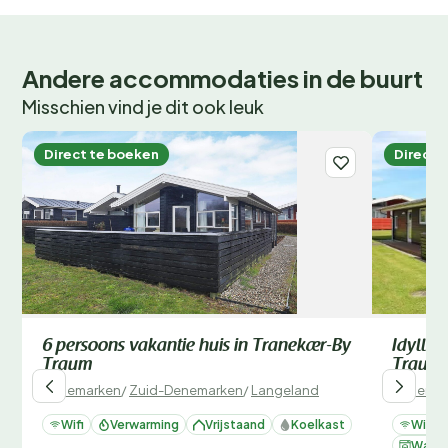
Andere accommodaties in de buurt
Misschien vind je dit ook leuk
Direct te boeken
Direct 
6 persoons vakantie huis in Tranekær-By
Idyllis
Traum
Traum 
Denemarken
/
Zuid-Denemarken
/
Langeland
Denemar
Wifi
Verwarming
Vrijstaand
Koelkast
Wifi
Wasm