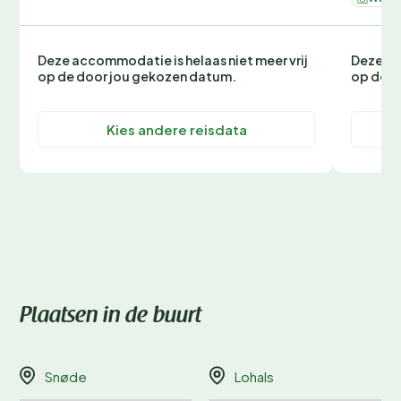
Deze accommodatie is helaas niet meer vrij
Deze ac
op de door jou gekozen datum.
op de d
Kies andere reisdata
Plaatsen in de buurt
Snøde
Lohals