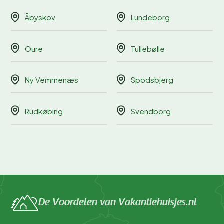
Åbyskov
Lundeborg
Oure
Tullebølle
Ny Vemmenæs
Spodsbjerg
Rudkøbing
Svendborg
De Voordelen van Vakantiehuisjes.nl