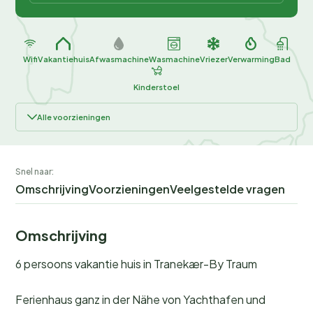
Wifi
Vakantiehuis
Afwasmachine
Wasmachine
Vriezer
Verwarming
Bad
Kinderstoel
Alle voorzieningen
Snel naar:
Omschrijving
Voorzieningen
Veelgestelde vragen
Omschrijving
6 persoons vakantie huis in Tranekær-By Traum
Ferienhaus ganz in der Nähe von Yachthafen und