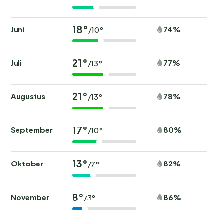
18°
Juni
74%
/10°
21°
Juli
77%
/13°
21°
Augustus
78%
/13°
17°
September
80%
/10°
13°
Oktober
82%
/7°
8°
November
86%
/3°