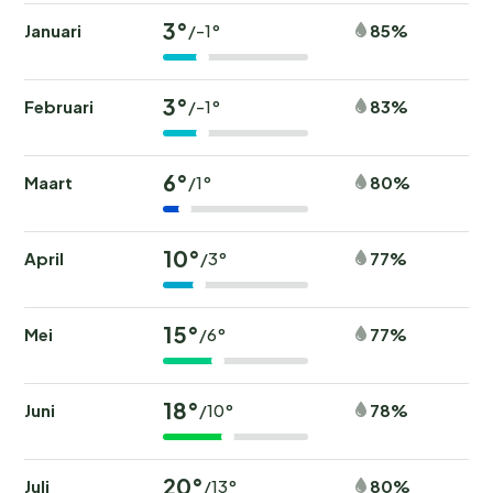
3°
Januari
85%
/-1°
3°
Februari
83%
/-1°
6°
Maart
80%
/1°
10°
April
77%
/3°
15°
Mei
77%
/6°
18°
Juni
78%
/10°
20°
Juli
80%
/13°