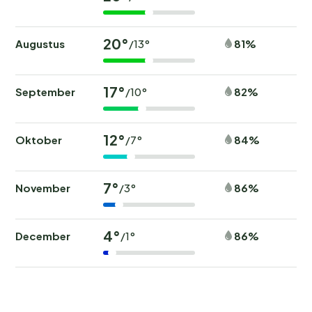
20°
Augustus
81%
/13°
17°
September
82%
/10°
12°
Oktober
84%
/7°
7°
November
86%
/3°
4°
December
86%
/1°