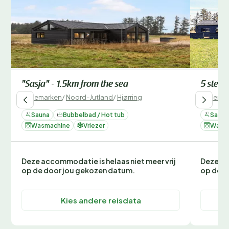
"Sasja" - 1.5km from the sea
5 sterr
Denemarken
/
Noord-Jutland
/
Hjørring
Denemar
Sauna
Bubbelbad / Hot tub
Sauna
Wasmachine
Vriezer
Wasm
Deze accommodatie is helaas niet meer vrij
Deze ac
op de door jou gekozen datum.
op de d
Kies andere reisdata