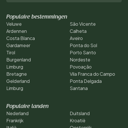
Populaire bestemmingen
Veluwe
São Vicente
Ardennen
Calheta
Costa Blanca
Aveiro
Gardameer
Ponta do Sol
Tirol
Porto Santo
Burgenland
Nordeste
Limburg
Povoação
Bretagne
Vila Franca do Campo
Gelderland
Ponta Delgada
Limburg
Santana
Populaire landen
Nederland
Duitsland
Frankrijk
Kroatië
Italië
Oostenrijk