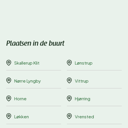
Plaatsen in de buurt
Skallerup Klit
Lønstrup
Nørre Lyngby
Vittrup
Horne
Hjørring
Løkken
Vrensted