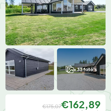
+ 33 foto's
€162,89
€175,07