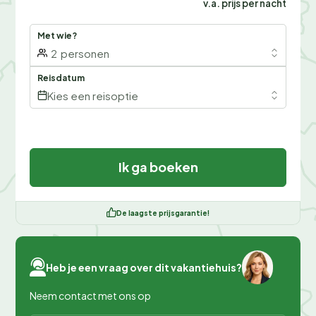
v.a. prijs per nacht
Met wie?
2
personen
Reisdatum
Kies een reisoptie
Ik ga boeken
De laagste prijsgarantie!
Heb je een vraag over dit vakantiehuis?
Neem contact met ons op