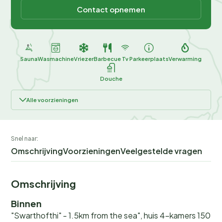
Contact opnemen
Sauna
Wasmachine
Vriezer
Barbecue
Tv
Parkeerplaats
Verwarming
Douche
Alle voorzieningen
Snel naar:
Omschrijving
Voorzieningen
Veelgestelde vragen
Omschrijving
Binnen
"Swarthofthi" - 1.5km from the sea", huis 4-kamers 150