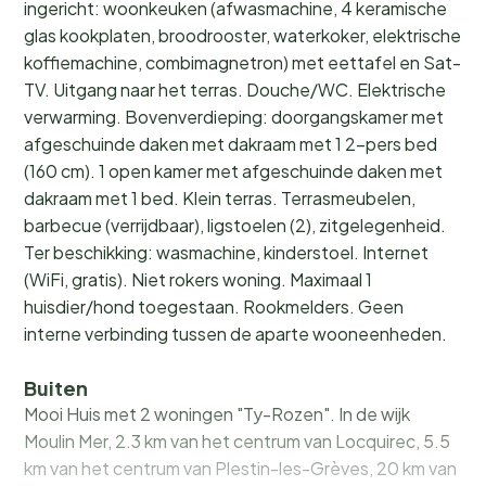
ingericht: woonkeuken (afwasmachine, 4 keramische
glas kookplaten, broodrooster, waterkoker, elektrische
koffiemachine, combimagnetron) met eettafel en Sat-
TV. Uitgang naar het terras. Douche/WC. Elektrische
verwarming. Bovenverdieping: doorgangskamer met
afgeschuinde daken met dakraam met 1 2-pers bed
(160 cm). 1 open kamer met afgeschuinde daken met
dakraam met 1 bed. Klein terras. Terrasmeubelen,
barbecue (verrijdbaar), ligstoelen (2), zitgelegenheid.
Ter beschikking: wasmachine, kinderstoel. Internet
(WiFi, gratis). Niet rokers woning. Maximaal 1
huisdier/hond toegestaan. Rookmelders. Geen
interne verbinding tussen de aparte wooneenheden.
Buiten
Mooi Huis met 2 woningen "Ty-Rozen". In de wijk
Moulin Mer, 2.3 km van het centrum van Locquirec, 5.5
km van het centrum van Plestin-les-Grèves, 20 km van