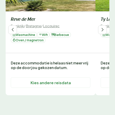
Reve de Mer
Ty Lou
Frankrijk
/
Bretagne
/
Locquirec
Frankrijk
Wasmachine
Wifi
Barbecue
Wasm
Oven / magnetron
Deze accommodatie is helaas niet meer vrij
Deze ac
op de door jou gekozen datum.
op de d
Kies andere reisdata