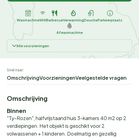
Wasmachine
Wifi
Barbecue
Verwarming
Douche
Parkeerplaats
Afwasmachine
Alle voorzieningen
Snel naar:
Omschrijving
Voorzieningen
Veelgestelde vragen
Omschrijving
Binnen
"Ty-Rozen", halfvrijstaand huis 3-kamers 40 m2 op 2
verdiepingen. Het objekt is geschikt voor 2
volwassenen + 1 kinderen. Doelmatig en gezellig