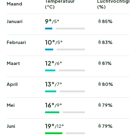
Temperatuur
Luchtvochtighei
Maand
(°C)
(%)
9°
Januari
85%
/5°
10°
Februari
83%
/5°
12°
Maart
81%
/6°
13°
April
80%
/7°
16°
Mei
79%
/9°
19°
Juni
79%
/12°