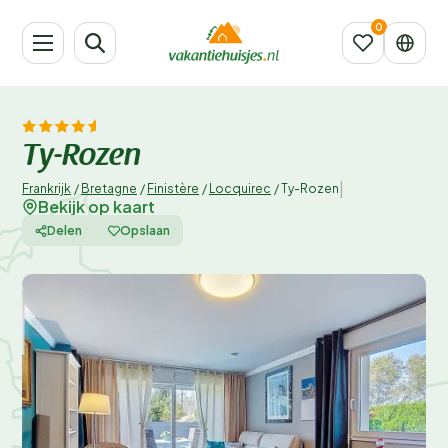
Ty-Rozen
|
Frankrijk
/
Bretagne
/
Finistère
/
Locquirec
/
Ty-Rozen
Bekijk op kaart
Delen
Opslaan