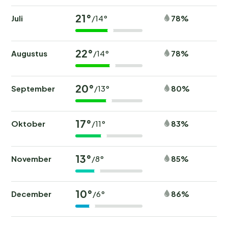
21°
Juli
78%
/14°
22°
Augustus
78%
/14°
20°
September
80%
/13°
17°
Oktober
83%
/11°
13°
November
85%
/8°
10°
December
86%
/6°