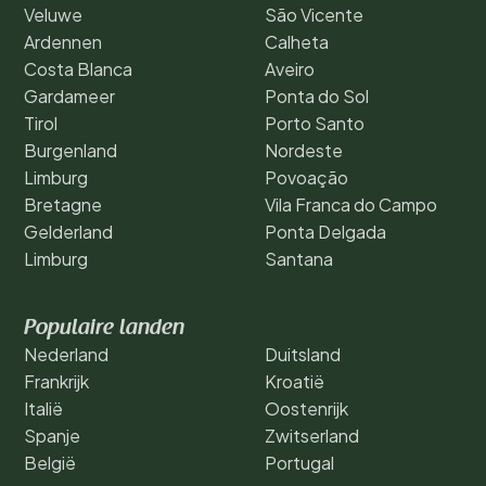
Veluwe
São Vicente
Ardennen
Calheta
Costa Blanca
Aveiro
Gardameer
Ponta do Sol
Tirol
Porto Santo
Burgenland
Nordeste
Limburg
Povoação
Bretagne
Vila Franca do Campo
Gelderland
Ponta Delgada
Limburg
Santana
Populaire landen
Nederland
Duitsland
Frankrijk
Kroatië
Italië
Oostenrijk
Spanje
Zwitserland
België
Portugal