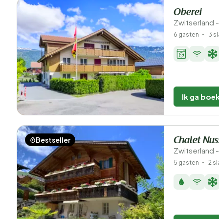
Oberei
Zwitserland -
6 gasten
3 s
Ik ga boe
Bestseller
Chalet Nus
Zwitserland -
5 gasten
2 s