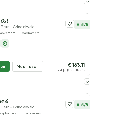
 Ost
5/5
 Bern - Grindelwald
laapkamers
1 badkamers
€ 163,11
ken
Meer lezen
v.a. prijs per nacht
se 6
5/5
 Bern - Grindelwald
laapkamers
1 badkamers