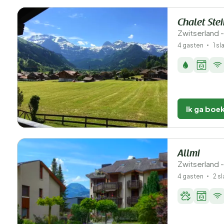
Chalet Ste
Zwitserland -
4 gasten
1 s
Ik ga boe
Allmi
Zwitserland -
4 gasten
2 s