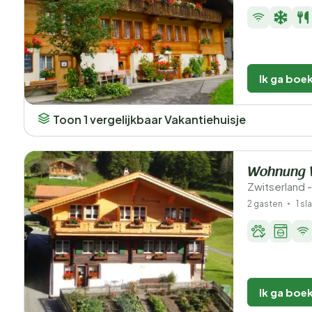
Ik ga boe
Toon 1 vergelijkbaar Vakantiehuisje
Wohnung 
Zwitserland -
2 gasten
1 s
Ik ga boe