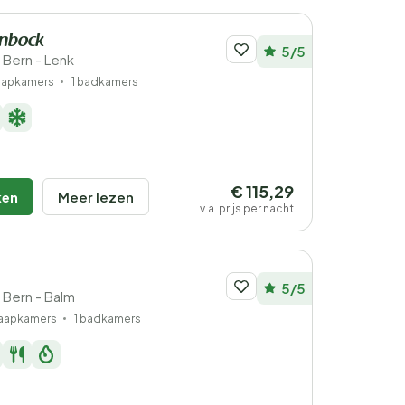
inbock
5/5
 Bern - Lenk
laapkamers
1 badkamers
€ 115,29
ken
Meer lezen
v.a. prijs per nacht
5/5
 Bern - Balm
laapkamers
1 badkamers