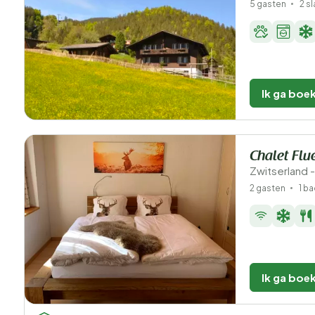
5 gasten
2 s
Ik ga boe
Chalet Flu
Zwitserland -
2 gasten
1 b
Ik ga boe