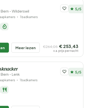
5/5
 Bern - Wilderswil
laapkamers
1 badkamers
€ 253,43
€264,05
ken
Meer lezen
v.a. prijs per nacht
sknacker
5/5
 Bern - Lenk
laapkamers
1 badkamers