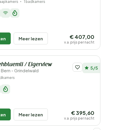
laapkamers
1 badkamers
€ 407,00
ken
Meer lezen
v.a. prijs per nacht
ehbluemli / Eigerview
5/5
 Bern - Grindelwald
adkamers
€ 395,60
ken
Meer lezen
v.a. prijs per nacht