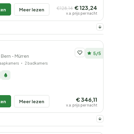
€ 123,24
€128,14
ken
Meer lezen
v.a. prijs per nacht
5/5
 Bern - Mürren
laapkamers
2 badkamers
€ 346,11
ken
Meer lezen
v.a. prijs per nacht