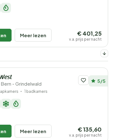
€ 401,25
ken
Meer lezen
v.a. prijs per nacht
West
5/5
 Bern - Grindelwald
laapkamers
1 badkamers
€ 135,60
ken
Meer lezen
v.a. prijs per nacht