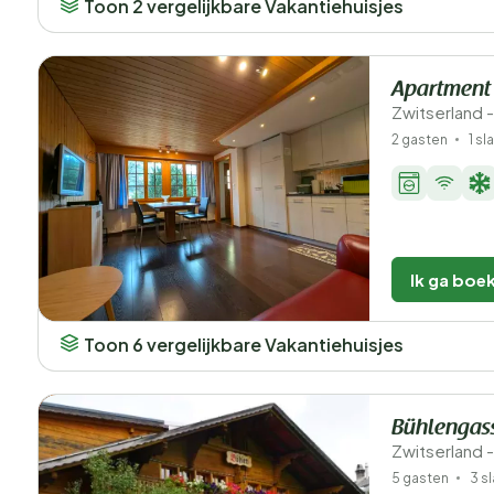
Toon 2 vergelijkbare Vakantiehuisjes
Apartment
Zwitserland -
2 gasten
1 s
Ik ga boe
Toon 6 vergelijkbare Vakantiehuisjes
Bühlengas
Zwitserland -
5 gasten
3 s