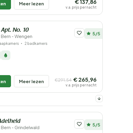
€ 137,86
ken
Meer lezen
v.a. prijs per nacht
 Apt. No. 10
5/5
- Bern - Wengen
laapkamers
2 badkamers
€ 265,96
€291,54
ken
Meer lezen
v.a. prijs per nacht
Adelheid
5/5
 Bern - Grindelwald