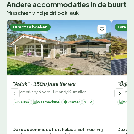
Andere accommodaties in de buurt
Misschien vind je dit ook leuk
Direct te boeken
Direct 
"Aslak" - 350m from the sea
"Örjan"
Denemarken
/
Noord-Jutland
/
Klitmøller
Denemar
Sauna
Wasmachine
Vriezer
Tv
Wasm
Deze accommodatie is helaas niet meer vrij
Deze ac