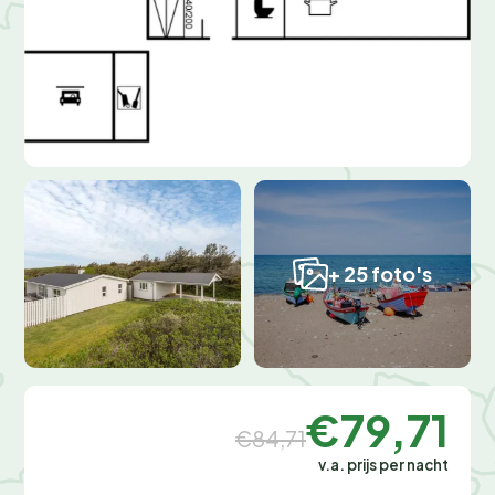
+ 25 foto's
€79,71
€84,71
v.a. prijs per nacht