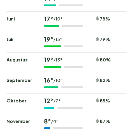
17°
Juni
78%
/10°
19°
Juli
79%
/13°
19°
Augustus
80%
/13°
16°
September
82%
/10°
12°
Oktober
85%
/7°
8°
November
87%
/4°