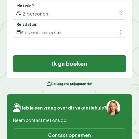
Met wie?
2
personen
Reisdatum
Kies een reisoptie
Ik ga boeken
De laagste prijsgarantie!
Heb je een vraag over dit vakantiehuis?
Neem contact met ons op
Contact opnemen