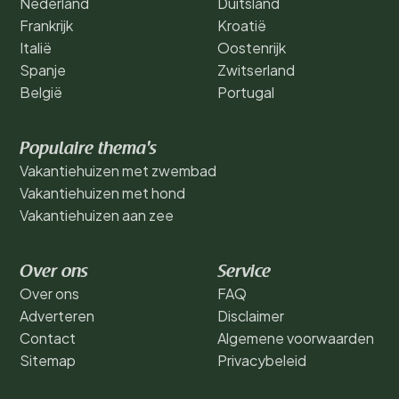
Nederland
Duitsland
Frankrijk
Kroatië
Italië
Oostenrijk
Spanje
Zwitserland
België
Portugal
Populaire thema's
Vakantiehuizen met zwembad
Vakantiehuizen met hond
Vakantiehuizen aan zee
Over ons
Service
Over ons
FAQ
Adverteren
Disclaimer
Contact
Algemene voorwaarden
Sitemap
Privacybeleid