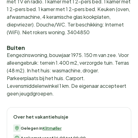
met TV en radio. 1 kamer met 1 2-pers bed. 1 kamer met
1 2-pers bed. 1 kamer met 1 2-pers bed. Keuken (oven,
afwasmachine, 4 keramische glas kookplaten,
diepvriezer). Douche/WC. Ter beschikking: Internet
(WiFi). Niet rokers woning. 3404850
Buiten
Eengezinswoning, bouwjaar 1975. 150 m van zee. Voor
alleengebruik: terrein 1.400 m2, verzorgde tuin. Terras
(48 m2). In het huis: wasmachine, droger.
Parkeerplaats bij het huis. Carport.
Levensmiddelenwinkel 1 km. De eigenaar accepteert
geen jeugdgroepen.
Over het vakantiehuisje
Gelegen in
Klitmøller
Aankomst vanaf 16:00 tot 00:00