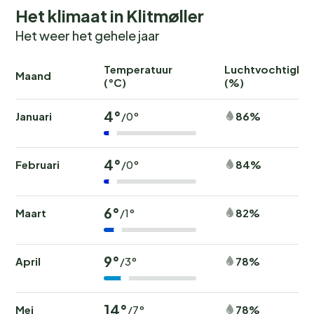
Het klimaat in Klitmøller
Het weer het gehele jaar
Temperatuur
Luchtvochtighei
Maand
(°C)
(%)
4°
Januari
86%
/0°
4°
Februari
84%
/0°
6°
Maart
82%
/1°
9°
April
78%
/3°
14°
Mei
78%
/7°