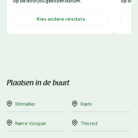
op de door jou gekozen datum.
op de d
Kies andere reisdata
Plaatsen in de buurt
Klitmøller
Ræhr
Nørre Vorupør
Thisted