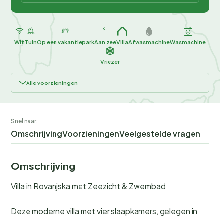
Wifi
Tuin
Op een vakantiepark
Aan zee
Villa
Afwasmachine
Wasmachine
Vriezer
Alle voorzieningen
Snel naar:
Omschrijving
Voorzieningen
Veelgestelde vragen
Omschrijving
Villa in Rovanjska met Zeezicht & Zwembad
Deze moderne villa met vier slaapkamers, gelegen in