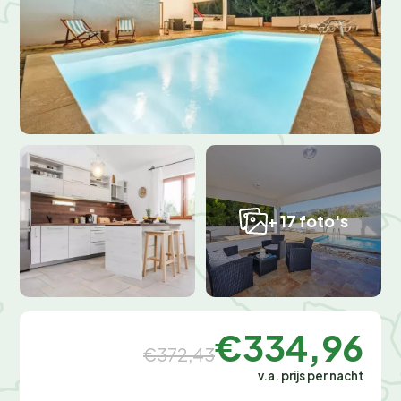
+ 17 foto's
€334,96
€372,43
v.a. prijs per nacht