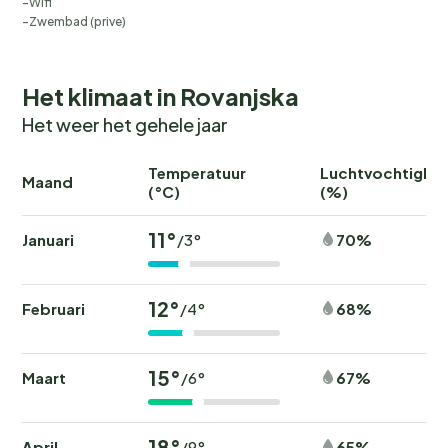
Wifi
Zwembad (prive)
Het klimaat in Rovanjska
Het weer het gehele jaar
Temperatuur
Luchtvochtighei
Maand
(°C)
(%)
11°
Januari
70%
/3°
12°
Februari
68%
/4°
15°
Maart
67%
/6°
18°
April
65%
/9°