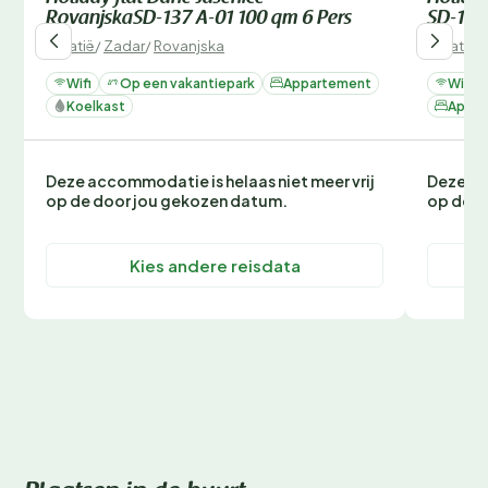
RovanjskaSD-137 A-01 100 qm 6 Pers
SD-137
Kroatië
/
Zadar
/
Rovanjska
Kroatië
/
Wifi
Op een vakantiepark
Appartement
Wifi
Koelkast
Appar
Deze accommodatie is helaas niet meer vrij
Deze ac
op de door jou gekozen datum.
op de d
Kies andere reisdata