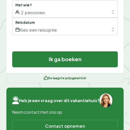
Met wie?
2
personen
Reisdatum
Kies een reisoptie
Ik ga boeken
De laagste prijsgarantie!
Heb je een vraag over dit vakantiehuis?
Neem contact met ons op
Contact opnemen