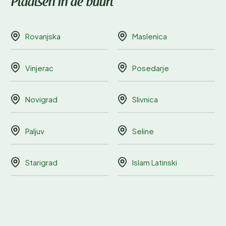
Plaatsen in de buurt
Rovanjska
Maslenica
Vinjerac
Posedarje
Novigrad
Slivnica
Paljuv
Seline
Starigrad
Islam Latinski