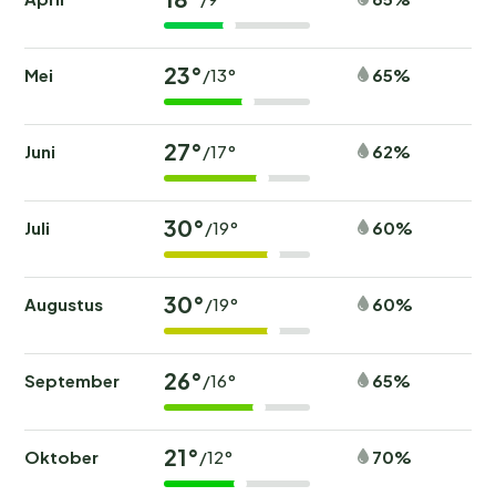
23°
Mei
65%
/13°
27°
Juni
62%
/17°
30°
Juli
60%
/19°
30°
Augustus
60%
/19°
26°
September
65%
/16°
21°
Oktober
70%
/12°