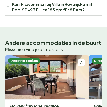
Kan ik zwemmen bij Villa in Rovanjska mit
Pool SD-93 FH ca 185 qm für 8 Pers?
Andere accommodaties in de buurt
Misschien vind je dit ook leuk
Direct te boeken
Direct 
Holiday flat Dane Jasenice-
Holiday