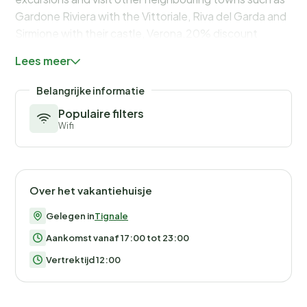
Gardone Riviera with the Vittoriale, Riva del Garda and
Sirmione with their castle, Verona.20% discount
voucher in the clothing, underwear and household linen
Lees meer
shop downstairs from the flat. IT017185C2435ET489
Belangrijke informatie
Buiten
Populaire filters
Type gebouw: eengezinshuis. bouwjaar: 1980.
Wifi
Over het vakantiehuisje
Gelegen in
Tignale
Aankomst vanaf 17:00 tot 23:00
Vertrektijd 12:00