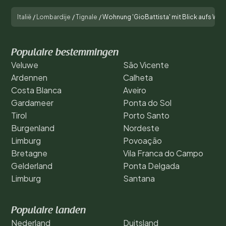
Italië
/
Lombardije
/
Tignale
/
Wohnung 'GioBattista' mit Blick aufs Was
Populaire bestemmingen
Veluwe
São Vicente
Ardennen
Calheta
Costa Blanca
Aveiro
Gardameer
Ponta do Sol
Tirol
Porto Santo
Burgenland
Nordeste
Limburg
Povoação
Bretagne
Vila Franca do Campo
Gelderland
Ponta Delgada
Limburg
Santana
Populaire landen
Nederland
Duitsland