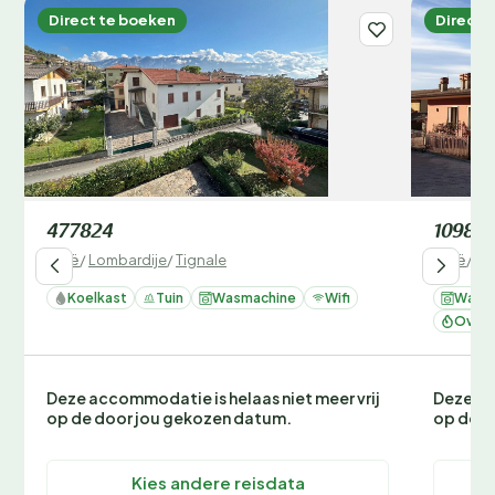
Direct te boeken
Direct 
477824
10987
Italië
/
Lombardije
/
Tignale
Italië
/
Lo
Koelkast
Tuin
Wasmachine
Wifi
Wasm
Oven 
Deze accommodatie is helaas niet meer vrij
Deze ac
op de door jou gekozen datum.
op de d
Kies andere reisdata