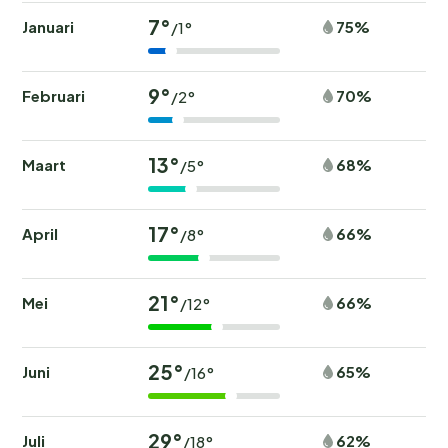
7°
Januari
75%
/1°
9°
Februari
70%
/2°
13°
Maart
68%
/5°
17°
April
66%
/8°
21°
Mei
66%
/12°
25°
Juni
65%
/16°
29°
Juli
62%
/18°