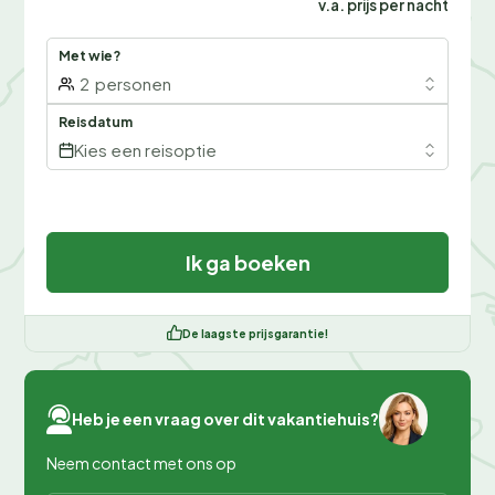
v.a. prijs per nacht
Met wie?
2
personen
Reisdatum
Kies een reisoptie
Ik ga boeken
De laagste prijsgarantie!
Heb je een vraag over dit vakantiehuis?
Neem contact met ons op