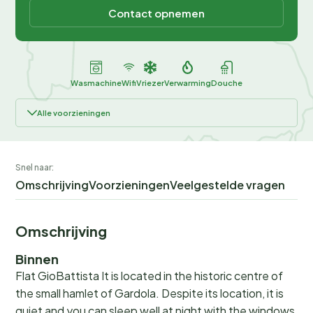
Contact opnemen
Wasmachine
Wifi
Vriezer
Verwarming
Douche
Alle voorzieningen
Snel naar:
Omschrijving
Voorzieningen
Veelgestelde vragen
Omschrijving
Binnen
Flat GioBattista It is located in the historic centre of
the small hamlet of Gardola. Despite its location, it is
quiet and you can sleep well at night with the windows