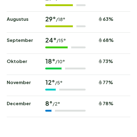
29°
Augustus
63%
/18°
24°
September
68%
/15°
18°
Oktober
73%
/10°
12°
November
77%
/5°
8°
December
78%
/2°