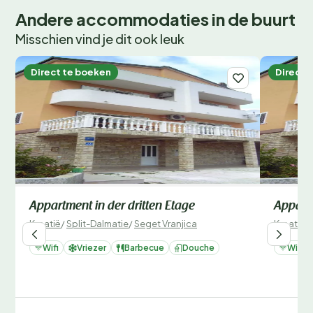
Andere accommodaties in de buurt
Misschien vind je dit ook leuk
Direct te boeken
Direct 
Appartment in der dritten Etage
Apparte
Kroatië
/
Split-Dalmatie
/
Seget Vranjica
Kroatië
/
Wifi
Vriezer
Barbecue
Douche
Wifi