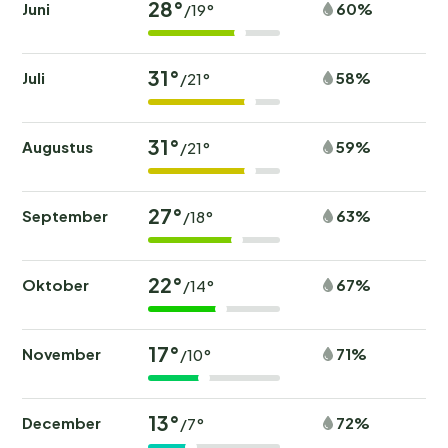
28°
Juni
60%
/19°
31°
Juli
58%
/21°
31°
Augustus
59%
/21°
27°
September
63%
/18°
22°
Oktober
67%
/14°
17°
November
71%
/10°
13°
December
72%
/7°