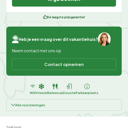
De laagste prijsgarantie!
Heb je een vraag over dit vakantiehuis?
Neem contact met ons op
Contact opnemen
Wifi
Vriezer
Barbecue
Douche
Parkeerplaats
Alle voorzieningen
Snel naar: