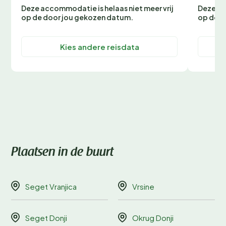
Deze accommodatie is helaas niet meer vrij
Deze ac
op de door jou gekozen datum.
op de d
Kies andere reisdata
Plaatsen in de buurt
Seget Vranjica
Vrsine
Seget Donji
Okrug Donji