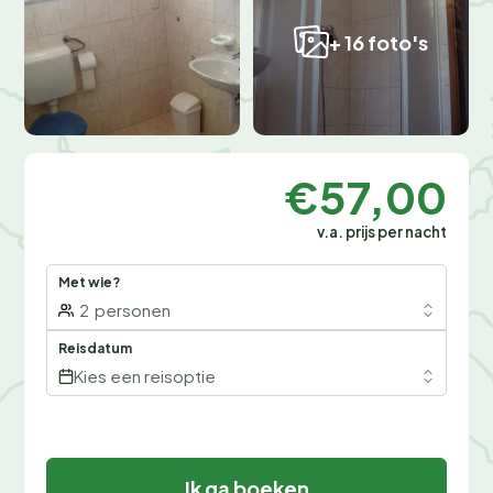
+ 16 foto's
€57,00
v.a. prijs per nacht
Met wie?
2
personen
Reisdatum
Kies een reisoptie
Ik ga boeken