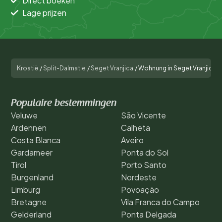
Direct boeken
Lage prijzen
Kroatië
/
Split-Dalmatie
/
Seget Vranjica
/
Wohnung in Seget Vranjica mi
Populaire bestemmingen
Veluwe
São Vicente
Ardennen
Calheta
Costa Blanca
Aveiro
Gardameer
Ponta do Sol
Tirol
Porto Santo
Burgenland
Nordeste
Limburg
Povoação
Bretagne
Vila Franca do Campo
Gelderland
Ponta Delgada