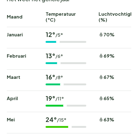
Temperatuur
Luchtvochtighei
Maand
(°C)
(%)
12°
Januari
70%
/5°
13°
Februari
69%
/6°
16°
Maart
67%
/8°
19°
April
65%
/11°
24°
Mei
63%
/15°