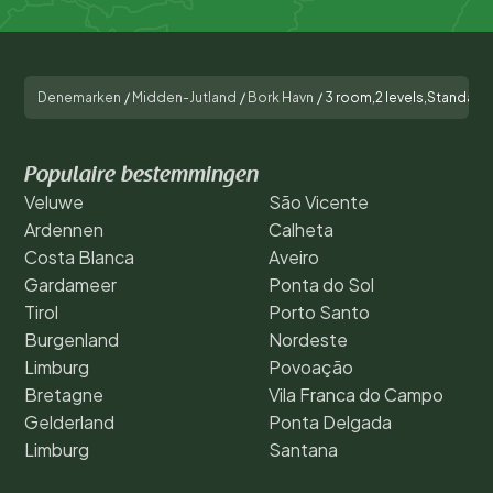
Denemarken
/
Midden-Jutland
/
Bork Havn
/
3 room,2 levels,Standard
Populaire bestemmingen
Veluwe
São Vicente
Ardennen
Calheta
Costa Blanca
Aveiro
Gardameer
Ponta do Sol
Tirol
Porto Santo
Burgenland
Nordeste
Limburg
Povoação
Bretagne
Vila Franca do Campo
Gelderland
Ponta Delgada
Limburg
Santana