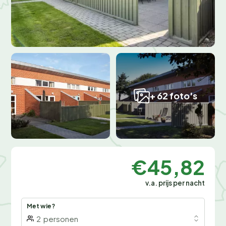
+ 62 foto's
€45,82
v.a. prijs per nacht
Met wie?
2
personen