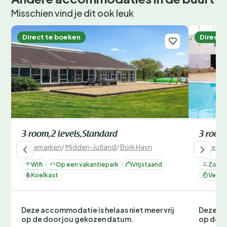
Misschien vind je dit ook leuk
Direct te boeken
Direct 
3 room,2 levels,Standard
3 room
Denemarken
/
Midden-Jutland
/
Bork Havn
Denemar
Wifi
Op een vakantiepark
Vrijstaand
Zonne
Koelkast
Verwa
Deze accommodatie is helaas niet meer vrij
Deze ac
op de door jou gekozen datum.
op de d