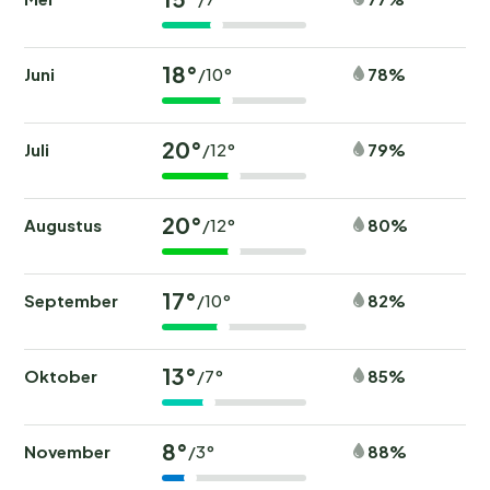
18°
Juni
78%
/10°
20°
Juli
79%
/12°
20°
Augustus
80%
/12°
17°
September
82%
/10°
13°
Oktober
85%
/7°
8°
November
88%
/3°