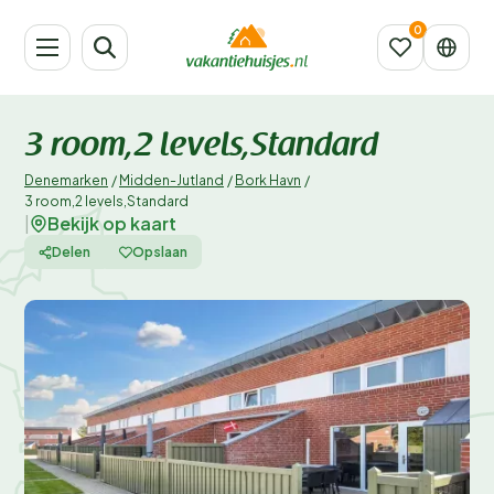
3 room,2 levels,Standard
Denemarken
/
Midden-Jutland
/
Bork Havn
/
3 room,2 levels,Standard
Bekijk op kaart
|
Delen
Opslaan