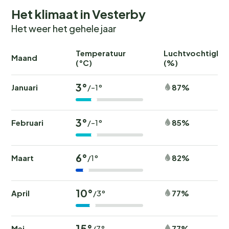
Het klimaat in Vesterby
Het weer het gehele jaar
Temperatuur
Luchtvochtighei
Maand
(°C)
(%)
3°
Januari
87%
/-1°
3°
Februari
85%
/-1°
6°
Maart
82%
/1°
10°
April
77%
/3°
15°
Mei
77%
/7°