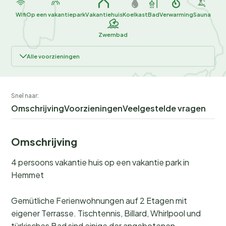
Wifi
Op een vakantiepark
Vakantiehuis
Koelkast
Bad
Verwarming
Sauna
Zwembad
Alle voorzieningen
Snel naar:
Omschrijving
Voorzieningen
Veelgestelde vragen
Omschrijving
4 persoons vakantie huis op een vakantie park in
Hemmet
Gemütliche Ferienwohnungen auf 2 Etagen mit
eigener Terrasse. Tischtennis, Billard, Whirlpool und
türkisches Bad sind einige der angebotenen