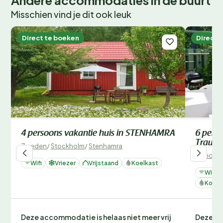
Misschien vind je dit ook leuk
Direct te boeken
Direct 
4 persoons vakantie huis in STENHAMRA
6 perso
Traum
Zweden
/
Stockholm
/
Stenhamra
Zweden
Wifi
Vriezer
Vrijstaand
Koelkast
Wifi
Koelk
Deze accommodatie is helaas niet meer vrij
Deze ac