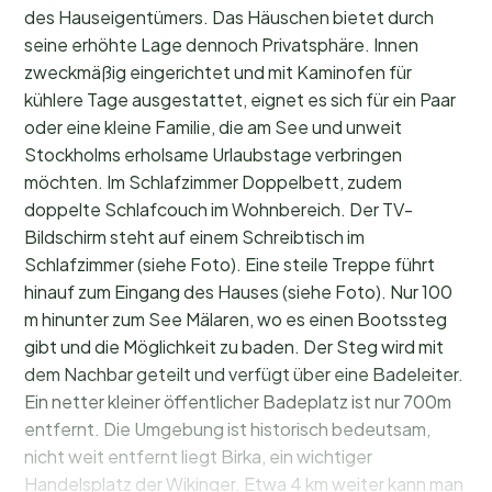
des Hauseigentümers. Das Häuschen bietet durch
seine erhöhte Lage dennoch Privatsphäre. Innen
zweckmäßig eingerichtet und mit Kaminofen für
kühlere Tage ausgestattet, eignet es sich für ein Paar
oder eine kleine Familie, die am See und unweit
Stockholms erholsame Urlaubstage verbringen
möchten. Im Schlafzimmer Doppelbett, zudem
doppelte Schlafcouch im Wohnbereich. Der TV-
Bildschirm steht auf einem Schreibtisch im
Schlafzimmer (siehe Foto). Eine steile Treppe führt
hinauf zum Eingang des Hauses (siehe Foto). Nur 100
m hinunter zum See Mälaren, wo es einen Bootssteg
gibt und die Möglichkeit zu baden. Der Steg wird mit
dem Nachbar geteilt und verfügt über eine Badeleiter.
Ein netter kleiner öffentlicher Badeplatz ist nur 700m
entfernt. Die Umgebung ist historisch bedeutsam,
nicht weit entfernt liegt Birka, ein wichtiger
Handelsplatz der Wikinger. Etwa 4 km weiter kann man