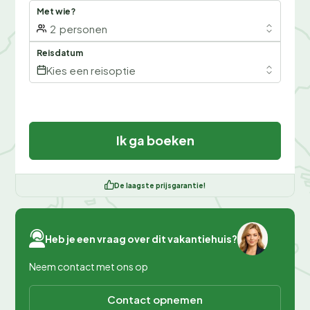
Met wie?
2
personen
Reisdatum
Kies een reisoptie
Ik ga boeken
De laagste prijsgarantie!
Heb je een vraag over dit vakantiehuis?
Neem contact met ons op
Contact opnemen