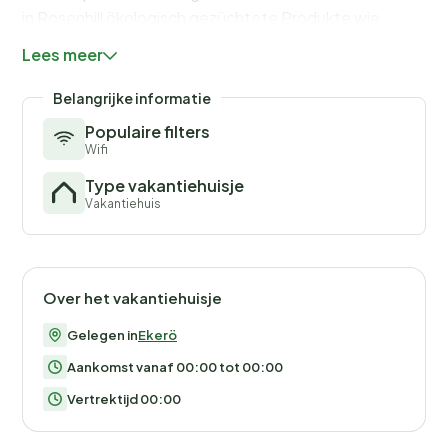
in Rosenhill ökologisch gezüchtete Produkte wie
Gemüse etc. einkaufen. Das königliche Schloss
Lees meer
Drottningholm liegt ebenfalls auf einer der Inseln in der
Gegend. Genießen Sie hier erholsame Urlaubstage in
Belangrijke informatie
besonders reizvoller Umgebung!
Populaire filters
Wifi
Type vakantiehuisje
Vakantiehuis
Over het vakantiehuisje
Gelegen in
Ekerö
Aankomst vanaf 00:00 tot 00:00
Vertrektijd 00:00