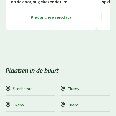
op de door jou gekozen datum.
op de d
Kies andere reisdata
Plaatsen in de buurt
Stenhamra
Ekeby
Ekerö
Ekerö