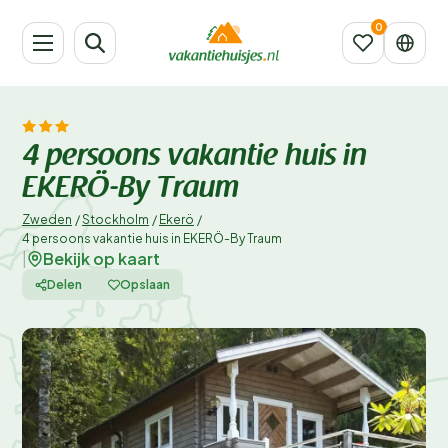
4 persoons vakantie huis in
EKERÖ-By Traum
Zweden
/
Stockholm
/
Ekerö
/
4 persoons vakantie huis in EKERÖ-By Traum
Bekijk op kaart
|
Delen
Opslaan