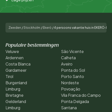
Zweden
/
Stockholm
/
Ekerö
/
4 persoons vakantie huis in EKERÖ-By 
Populaire bestemmingen
Veluwe
São Vicente
Ardennen
Calheta
Costa Blanca
Aveiro
Gardameer
Ponta do Sol
Tirol
Porto Santo
Burgenland
Nordeste
Limburg
Povoação
Bretagne
Vila Franca do Campo
Gelderland
Ponta Delgada
Limburg
Santana