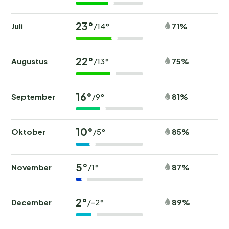
23°
Juli
71%
/14°
22°
Augustus
75%
/13°
16°
September
81%
/9°
10°
Oktober
85%
/5°
5°
November
87%
/1°
2°
December
89%
/-2°