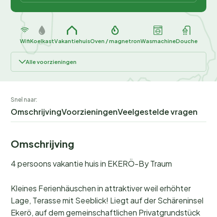
Wifi
Koelkast
Vakantiehuis
Oven / magnetron
Wasmachine
Douche
Alle voorzieningen
Snel naar:
Omschrijving
Voorzieningen
Veelgestelde vragen
Omschrijving
4 persoons vakantie huis in EKERÖ-By Traum
Kleines Ferienhäuschen in attraktiver weil erhöhter
Lage, Terasse mit Seeblick! Liegt auf der Schäreninsel
Ekerö, auf dem gemeinschaftlichen Privatgrundstück