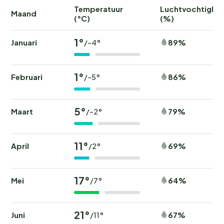
Temperatuur
Luchtvochtighei
Maand
(°C)
(%)
1°
Januari
89%
/-4°
1°
Februari
86%
/-5°
5°
Maart
79%
/-2°
11°
April
69%
/2°
17°
Mei
64%
/7°
21°
Juni
67%
/11°